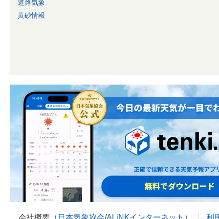
道路気象
黄砂情報
会社概要（
日本気象協会
/
ALiNKインターネット
）
利