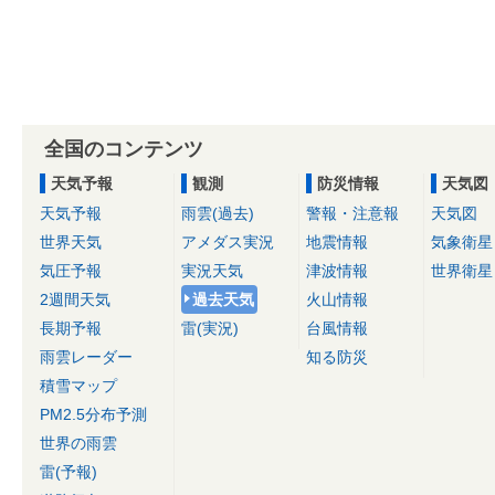
全国のコンテンツ
天気予報
観測
防災情報
天気図
天気予報
雨雲(過去)
警報・注意報
天気図
世界天気
アメダス実況
地震情報
気象衛星
気圧予報
実況天気
津波情報
世界衛星
2週間天気
過去天気
火山情報
長期予報
雷(実況)
台風情報
雨雲レーダー
知る防災
積雪マップ
PM2.5分布予測
世界の雨雲
雷(予報)