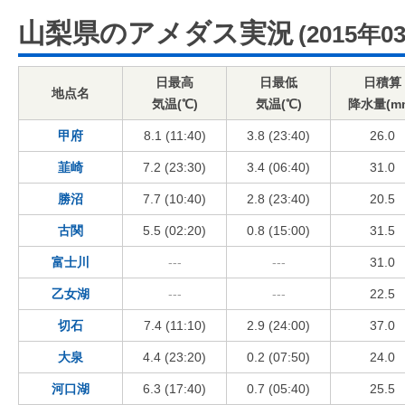
山梨県のアメダス実況
(2015年0
日最高
日最低
日積算
地点名
気温(℃)
気温(℃)
降水量(m
甲府
8.1 (11:40)
3.8 (23:40)
26.0
韮崎
7.2 (23:30)
3.4 (06:40)
31.0
勝沼
7.7 (10:40)
2.8 (23:40)
20.5
古関
5.5 (02:20)
0.8 (15:00)
31.5
富士川
---
---
31.0
乙女湖
---
---
22.5
切石
7.4 (11:10)
2.9 (24:00)
37.0
大泉
4.4 (23:20)
0.2 (07:50)
24.0
河口湖
6.3 (17:40)
0.7 (05:40)
25.5