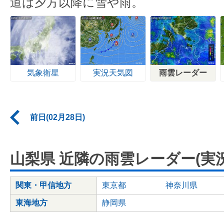
道は夕方以降に雪や雨。
気象衛星
実況天気図
雨雲レーダー
前日(02月28日)
山梨県 近隣の雨雲レーダー(実況
関東・甲信地方
東京都
神奈川県
東海地方
静岡県