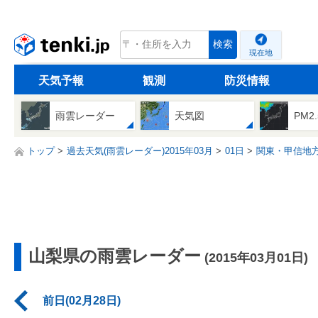
tenki.jp
検索
現在地
天気予報
観測
防災情報
雨雲レーダー
天気図
PM2
トップ
過去天気(雨雲レーダー)2015年03月
01日
関東・甲信地
山梨県の雨雲レーダー
(2015年03月01日)
前日(02月28日)