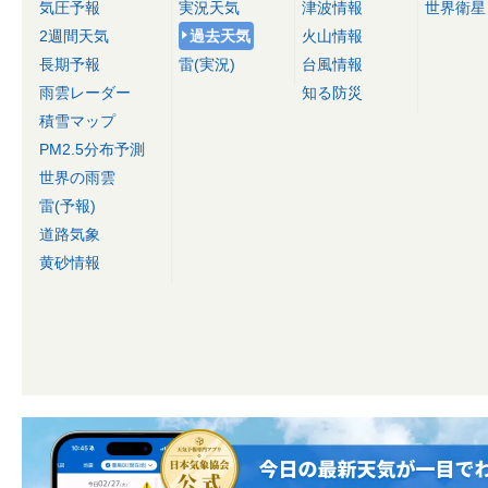
気圧予報
実況天気
津波情報
世界衛星
2週間天気
過去天気
火山情報
長期予報
雷(実況)
台風情報
雨雲レーダー
知る防災
積雪マップ
PM2.5分布予測
世界の雨雲
雷(予報)
道路気象
黄砂情報