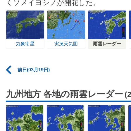
くソメイヨシノが開花した。
気象衛星
実況天気図
雨雲レーダー
前日(03月19日)
九州地方 各地の雨雲レーダー
(