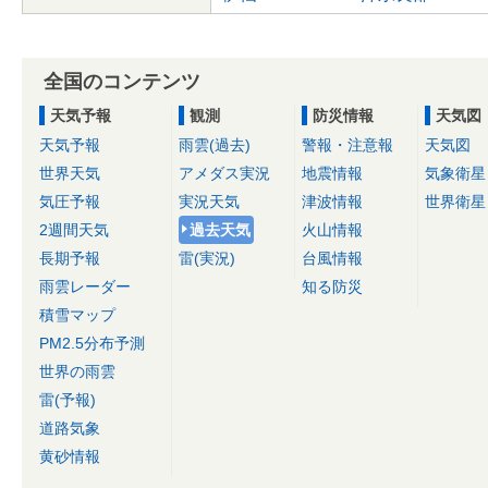
全国のコンテンツ
天気予報
観測
防災情報
天気図
天気予報
雨雲(過去)
警報・注意報
天気図
世界天気
アメダス実況
地震情報
気象衛星
気圧予報
実況天気
津波情報
世界衛星
2週間天気
過去天気
火山情報
長期予報
雷(実況)
台風情報
雨雲レーダー
知る防災
積雪マップ
PM2.5分布予測
世界の雨雲
雷(予報)
道路気象
黄砂情報