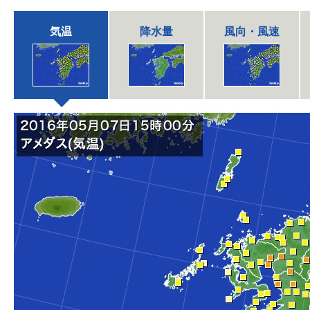
気温
降水量
風向・風速