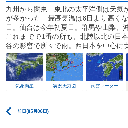
九州から関東、東北の太平洋側は天気
が多かった。最高気温は6日より高く
日。仙台は今年初夏日。群馬や山梨、沖
これまでで1番の所も。北陸以北の日
谷の影響で所々で雨。西日本を中心に
気象衛星
実況天気図
雨雲レーダー
前日(05月06日)