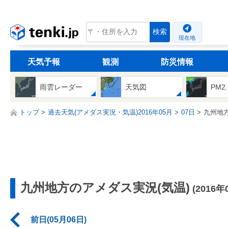
tenki.jp
検索
現在地
天気予報
観測
防災情報
雨雲レーダー
天気図
PM2
トップ
過去天気(アメダス実況・気温)2016年05月
07日
九州地
九州地方のアメダス実況(気温)
(2016年
前日(05月06日)