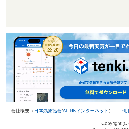
会社概要（
日本気象協会
/
ALiNKインターネット
）
利
Copyright (C