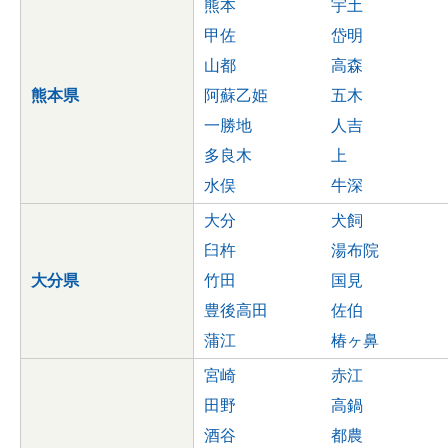
熊本
宇土
甲佐
岱明
山都
高森
熊本県
阿蘇乙姫
五木
一勝地
人吉
多良木
上
水俣
牛深
大分
犬飼
臼杵
湯布院
大分県
竹田
国見
豊後高田
佐伯
蒲江
椿ヶ鼻
宮崎
赤江
田野
高鍋
酒谷
都農