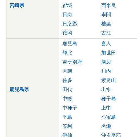
宮崎県
都城
西米良
日向
串間
日之影
椎葉
鞍岡
古江
鹿児島
喜入
輝北
加世田
吉ケ別府
溝辺
大隅
川内
佐多
紫尾山
鹿児島県
田代
出水
中甑
種子島
中種子
上中
平島
小宝島
笠利
名瀬
伊仙
沖永良部