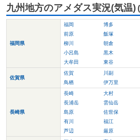
九州地方のアメダス実況(気温)
福岡
博多
前原
飯塚
福岡県
柳川
朝倉
小呂島
黒木
大牟田
東谷
佐賀
川副
佐賀県
鳥栖
伊万里
長崎
大村
長浦岳
雲仙岳
長崎県
島原
佐世保
有川
福江
芦辺
厳原