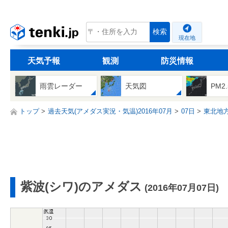
tenki.jp
検索
現在地
天気予報
観測
防災情報
雨雲レーダー
天気図
PM2
トップ
過去天気(アメダス実況・気温)2016年07月
07日
東北地
紫波(シワ)のアメダス
(2016年07月07日)