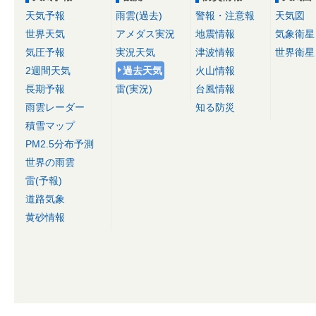
天気予報
雨雲(過去)
警報・注意報
天気図
世界天気
アメダス実況
地震情報
気象衛星
気圧予報
実況天気
津波情報
世界衛星
2週間天気
過去天気
火山情報
長期予報
雷(実況)
台風情報
雨雲レーダー
知る防災
積雪マップ
PM2.5分布予測
世界の雨雲
雷(予報)
道路気象
黄砂情報