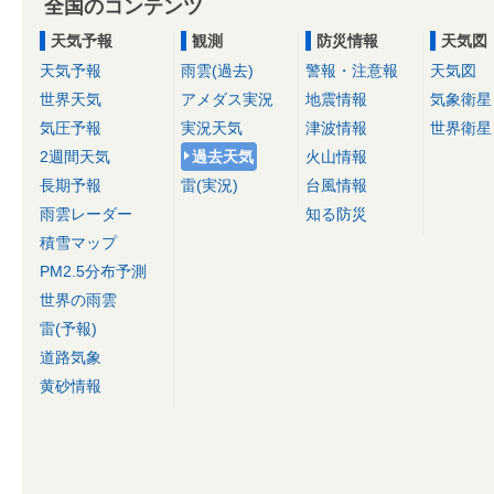
全国のコンテンツ
天気予報
観測
防災情報
天気図
天気予報
雨雲(過去)
警報・注意報
天気図
世界天気
アメダス実況
地震情報
気象衛星
気圧予報
実況天気
津波情報
世界衛星
2週間天気
過去天気
火山情報
長期予報
雷(実況)
台風情報
雨雲レーダー
知る防災
積雪マップ
PM2.5分布予測
世界の雨雲
雷(予報)
道路気象
黄砂情報