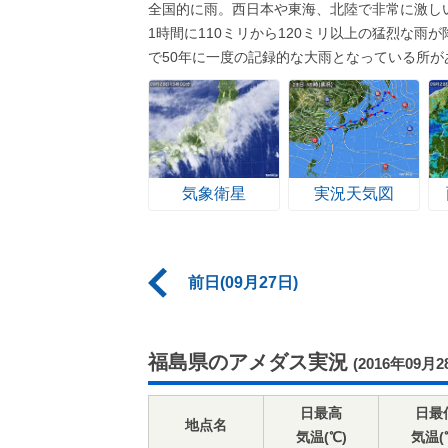
全国的に雨。西日本や東海、北陸で非常に激し
1時間に110ミリから120ミリ以上の猛烈な
で50年に一度の記録的な大雨となっている所が
気象衛星
実況天気図
前日(09月27日)
福島県のアメダス実況
(2016年09月2
日最高
日最
地点名
気温(℃)
気温(