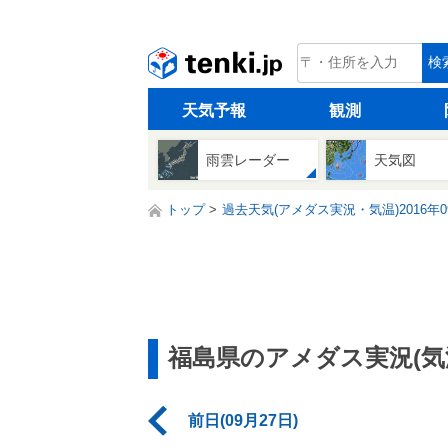
tenki.jp
検
天気予報
観測
雨雲レーダー
天気図
トップ
過去天気(アメダス実況・気温)2016年0
福島県のアメダス実況(気
前日(09月27日)