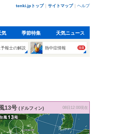
tenki.jpトップ
｜
サイトマップ
｜
ヘルプ
天気
季節特集
天気ニュース
象予報士の解説
熱中症情報
注目
風13号
(ドルフィン)
08日12:00現在