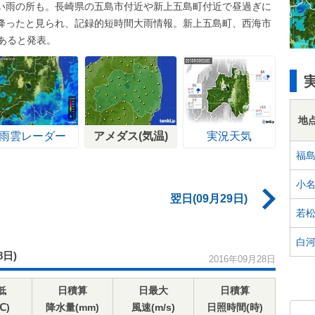
い雨の所も。長崎県の五島市付近や新上五島町付近で昼過ぎに
雨が降ったと見られ、記録的短時間大雨情報。新上五島町、西海市
あると発表。
地
雨雲レーダー
アメダス(気温)
実況天気
福
小
翌日(09月29日)
若
白
8日)
2016年09月28日
低
日積算
日最大
日積算
℃)
降水量(mm)
風速(m/s)
日照時間(時)