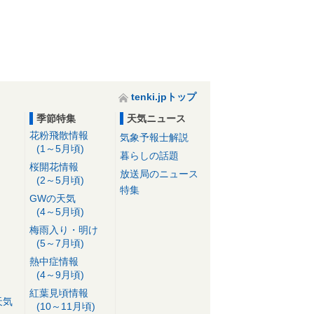
tenki.jpトップ
季節特集
天気ニュース
花粉飛散情報
気象予報士解説
(1～5月頃)
暮らしの話題
桜開花情報
放送局のニュース
(2～5月頃)
特集
GWの天気
(4～5月頃)
梅雨入り・明け
(5～7月頃)
熱中症情報
(4～9月頃)
紅葉見頃情報
天気
(10～11月頃)