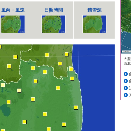
風向・風速
日照時間
積雪深
大型
西北