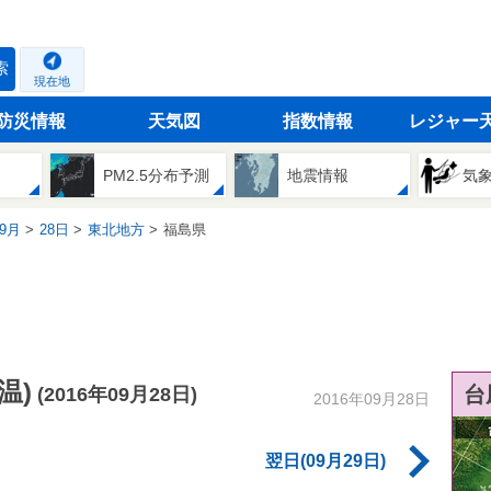
索
現在地
防災情報
天気図
指数情報
レジャー
PM2.5分布予測
地震情報
気
9月
28日
東北地方
福島県
温)
台
(2016年09月28日)
2016年09月28日
翌日(09月29日)