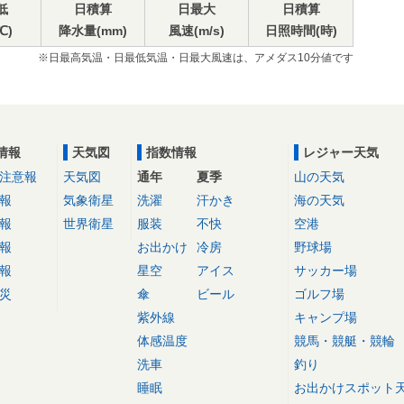
低
日積算
日最大
日積算
℃)
降水量(mm)
風速(m/s)
日照時間(時)
※日最高気温・日最低気温・日最大風速は、アメダス10分値です
情報
天気図
指数情報
レジャー天気
注意報
天気図
通年
夏季
山の天気
報
気象衛星
洗濯
汗かき
海の天気
報
世界衛星
服装
不快
空港
報
お出かけ
冷房
野球場
報
星空
アイス
サッカー場
災
傘
ビール
ゴルフ場
紫外線
キャンプ場
体感温度
競馬・競艇・競輪
洗車
釣り
睡眠
お出かけスポット