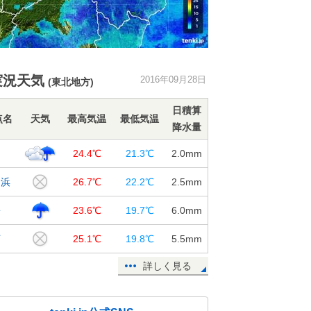
実況天気
2016年09月28日
(東北地方)
日積算
点名
天気
最高気温
最低気温
降水量
島
24.4℃
21.3℃
2.0
mm
名浜
26.7℃
22.2℃
2.5
mm
松
23.6℃
19.7℃
6.0
mm
河
25.1℃
19.8℃
5.5
mm
詳しく見る