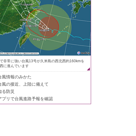
で非常に強い台風13号が久米島の西北西約160kmを
西に進んでいます
台風情報のみかた
台風の接近、上陸に備えて
知る防災
アプリで台風進路予報を確認