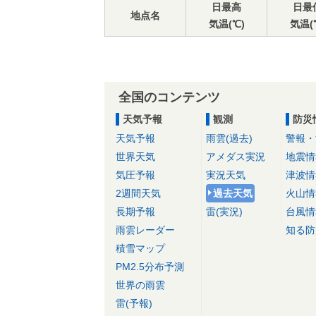
日最高
日最
地点名
気温(℃)
気温(
全国のコンテンツ
天気予報
観測
防災
天気予報
雨雲(過去)
警報・
世界天気
アメダス実況
地震情
気圧予報
実況天気
津波情
2週間天気
過去天気
火山情
長期予報
雷(実況)
台風情
雨雲レーダー
知る防
積雪マップ
PM2.5分布予測
世界の雨雲
雷(予報)