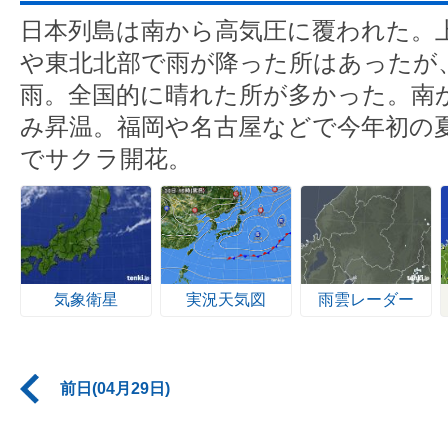
日本列島は南から高気圧に覆われた。
や東北北部で雨が降った所はあったが、
雨。全国的に晴れた所が多かった。南
み昇温。福岡や名古屋などで今年初の夏
でサクラ開花。
気象衛星
実況天気図
雨雲レーダー
前日(04月29日)