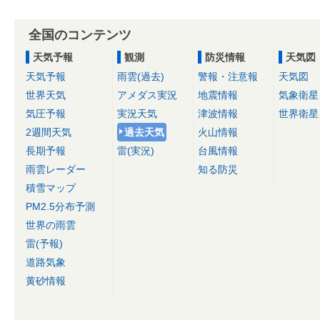
全国のコンテンツ
天気予報
観測
防災情報
天気図
天気予報
雨雲(過去)
警報・注意報
天気図
世界天気
アメダス実況
地震情報
気象衛星
気圧予報
実況天気
津波情報
世界衛星
2週間天気
過去天気
火山情報
長期予報
雷(実況)
台風情報
雨雲レーダー
知る防災
積雪マップ
PM2.5分布予測
世界の雨雲
雷(予報)
道路気象
黄砂情報