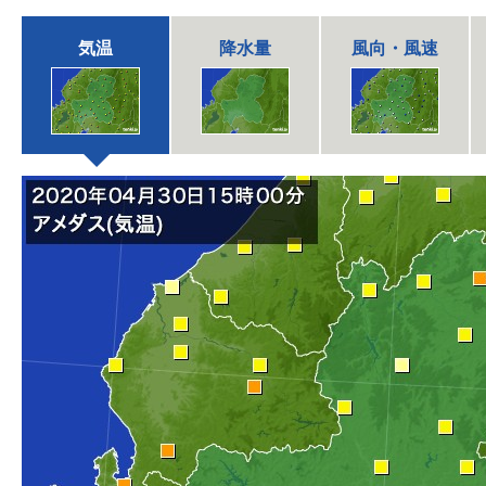
気温
降水量
風向・風速