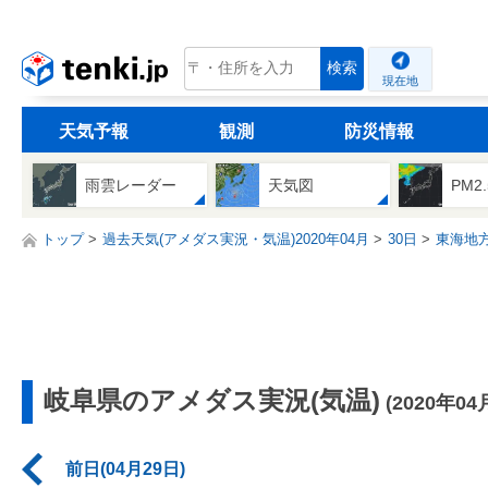
tenki.jp
検索
現在地
天気予報
観測
防災情報
雨雲レーダー
天気図
PM2
トップ
過去天気(アメダス実況・気温)2020年04月
30日
東海地
岐阜県のアメダス実況(気温)
(2020年04
前日(04月29日)