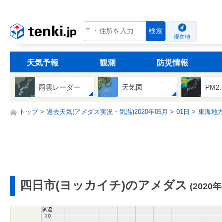
tenki.jp
検索
現在地
天気予報
観測
防災情報
雨雲レーダー
天気図
PM2
トップ
過去天気(アメダス実況・気温)2020年05月
01日
東海地
四日市(ヨッカイチ)のアメダス
(2020