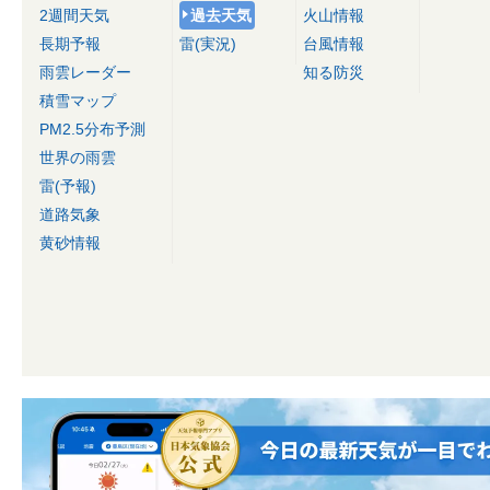
2週間天気
過去天気
火山情報
長期予報
雷(実況)
台風情報
雨雲レーダー
知る防災
積雪マップ
PM2.5分布予測
世界の雨雲
雷(予報)
道路気象
黄砂情報