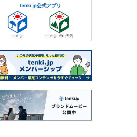
tenki.jp公式アプリ
tenki.jp
tenki.jp 登山天気