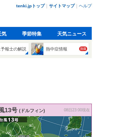
tenki.jpトップ
｜
サイトマップ
｜
ヘルプ
天気
季節特集
天気ニュース
象予報士の解説
熱中症情報
注目
風13号
(ドルフィン)
08日23:00現在