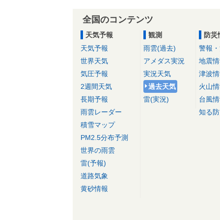
全国のコンテンツ
天気予報
観測
防災
天気予報
雨雲(過去)
警報・
世界天気
アメダス実況
地震情
気圧予報
実況天気
津波情
2週間天気
過去天気
火山情
長期予報
雷(実況)
台風情
雨雲レーダー
知る防
積雪マップ
PM2.5分布予測
世界の雨雲
雷(予報)
道路気象
黄砂情報