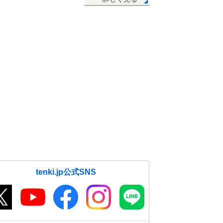
01日14:07
東京都心や水戸市 今年初の夏日
汗ばむ陽気
01日13:02
「暑さ」の後 「大雨」や「荒れた
天気」の恐れも 週間予報
01日12:02
5月1日 今夜の傘予報
01日10:20
1日 関東以西 広く「夏日」 30
度に迫る所も
01日08:09
tenki.jp公式SNS