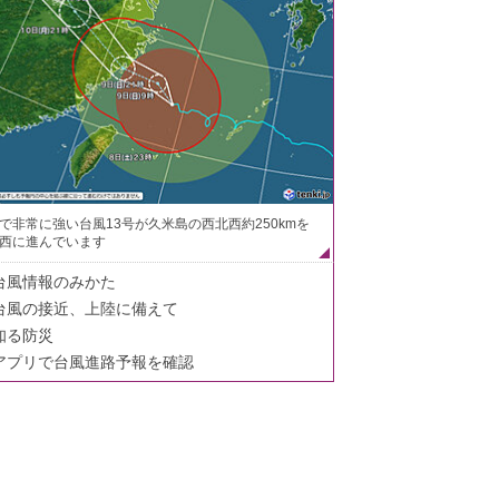
で非常に強い台風13号が久米島の西北西約250kmを
西に進んでいます
台風情報のみかた
台風の接近、上陸に備えて
知る防災
アプリで台風進路予報を確認