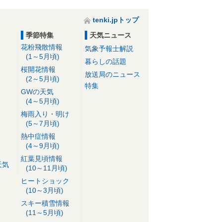
tenki.jpトップ
季節特集
天気ニュース
花粉飛散情報
気象予報士解説
(1～5月頃)
暮らしの話題
桜開花情報
放送局のニュース
(2～5月頃)
特集
GWの天気
(4～5月頃)
梅雨入り・明け
(5～7月頃)
熱中症情報
(4～9月頃)
紅葉見頃情報
天気
(10～11月頃)
ヒートショック
(10～3月頃)
スキー積雪情報
(11～5月頃)