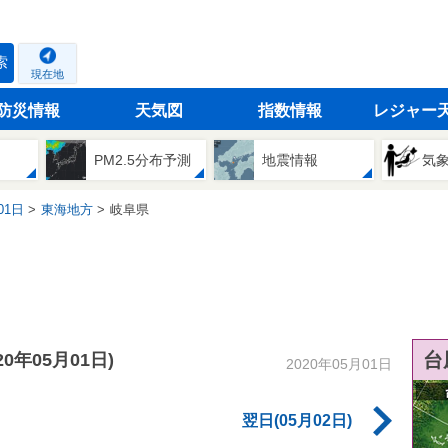
索
現在地
防災情報
天気図
指数情報
レジャー
PM2.5分布予測
地震情報
気
01日
東海地方
岐阜県
台
020年05月01日)
2020年05月01日
翌日(05月02日)