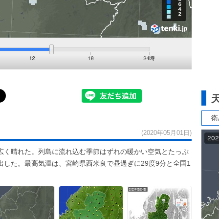
衛
(2020年05月01日)
広く晴れた。列島に流れ込む季節はずれの暖かい空気とたっぷ
した。最高気温は、宮崎県西米良で昼過ぎに29度9分と全国1