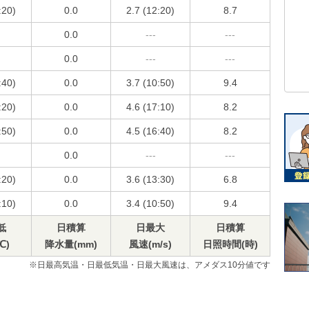
:20)
0.0
2.7 (12:20)
8.7
0.0
---
---
0.0
---
---
:40)
0.0
3.7 (10:50)
9.4
:20)
0.0
4.6 (17:10)
8.2
:50)
0.0
4.5 (16:40)
8.2
0.0
---
---
:20)
0.0
3.6 (13:30)
6.8
:10)
0.0
3.4 (10:50)
9.4
低
日積算
日最大
日積算
℃)
降水量(mm)
風速(m/s)
日照時間(時)
※日最高気温・日最低気温・日最大風速は、アメダス10分値です