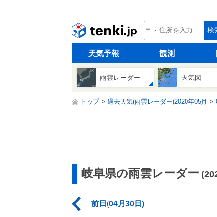
tenki.jp
検
天気予報
観測
雨雲レーダー
天気図
トップ
過去天気(雨雲レーダー)2020年05月
岐阜県の雨雲レーダー
(2
前日(04月30日)