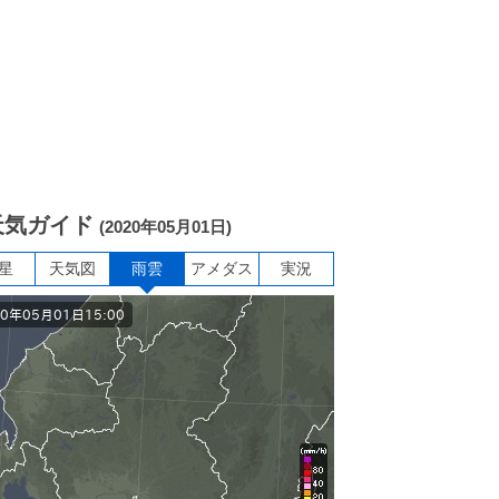
天気ガイド
(2020年05月01日)
星
天気図
雨雲
アメダス
実況