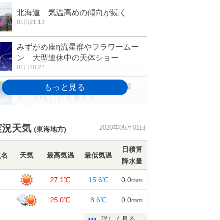
北海道 気温高めの傾向が続く
01日21:13
みずがめ座η流星群やフラワームー
ン 大型連休中の天体ショー
01日18:22
今年一番の暑さ 夏日250地点超
え 30度に迫る暑さも
01日16:20
2日の関東甲信 暑さがピーク 7月
実況天気
2020年05月01日
(東海地方)
並みも 今年初の「真夏日」予想
01日15:50
日積算
点名
天気
最高気温
最低気温
降水量
函館でサクラが満開 北海道で今年
初の満開
阜
27.1℃
15.6℃
0.0
mm
01日15:19
山
25.0℃
8.6℃
0.0
mm
東北地方で真夏日予想 熱中症に注意
詳しく見る