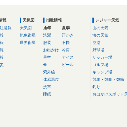
情報
天気図
指数情報
レジャー天気
注意報
天気図
通年
夏季
山の天気
報
気象衛星
洗濯
汗かき
海の天気
報
世界衛星
服装
不快
空港
報
お出かけ
冷房
野球場
報
星空
アイス
サッカー場
災
傘
ビール
ゴルフ場
紫外線
キャンプ場
体感温度
競馬・競艇・競輪
洗車
釣り
睡眠
お出かけスポット