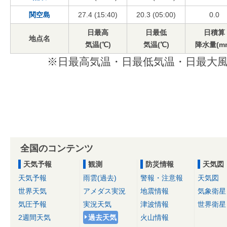
関空島
27.4 (15:40)
20.3 (05:00)
0.0
日最高
日最低
日積算
地点名
気温(℃)
気温(℃)
降水量(m
※日最高気温・日最低気温・日最大風
全国のコンテンツ
天気予報
観測
防災情報
天気図
天気予報
雨雲(過去)
警報・注意報
天気図
世界天気
アメダス実況
地震情報
気象衛星
気圧予報
実況天気
津波情報
世界衛星
2週間天気
過去天気
火山情報