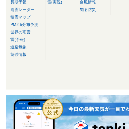
長期予報
雷(実況)
台風情報
雨雲レーダー
知る防災
積雪マップ
PM2.5分布予測
世界の雨雲
雷(予報)
道路気象
黄砂情報