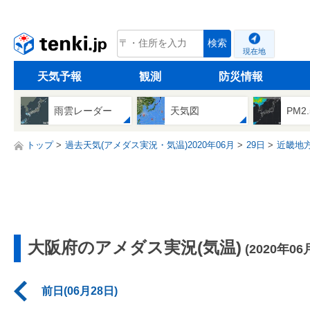
tenki.jp
検索
現在地
天気予報
観測
防災情報
雨雲レーダー
天気図
PM2
トップ
過去天気(アメダス実況・気温)2020年06月
29日
近畿地
大阪府のアメダス実況(気温)
(2020年06
前日(06月28日)