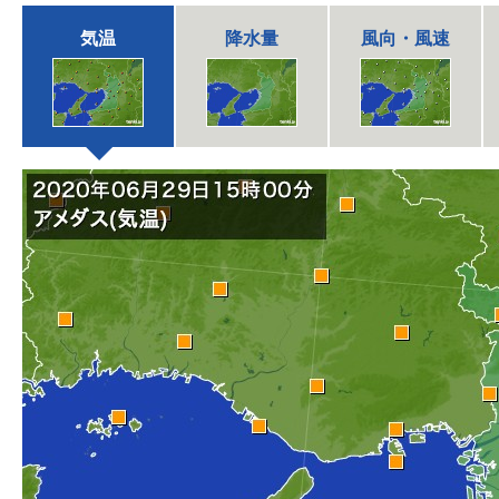
気温
降水量
風向・風速