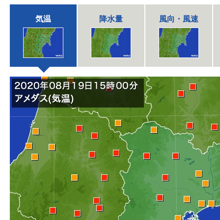
気温
降水量
風向・風速