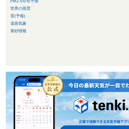
PM2.5分布予測
世界の雨雲
雷(予報)
道路気象
黄砂情報