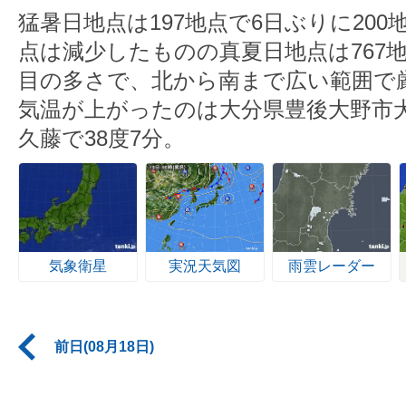
猛暑日地点は197地点で6日ぶりに20
点は減少したものの真夏日地点は767
目の多さで、北から南まで広い範囲で
気温が上がったのは大分県豊後大野市
久藤で38度7分。
気象衛星
実況天気図
雨雲レーダー
前日(08月18日)