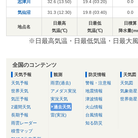
志津川
32.6 (13:50)
19.4 (03:20)
0.0
気仙沼
31.3 (12:30)
19.8 (03:40)
0.0
日最高
日最低
日積算
地点名
気温(℃)
気温(℃)
降水量(m
※日最高気温・日最低気温・日最大風
全国のコンテンツ
天気予報
観測
防災情報
天気図
天気予報
雨雲(過去)
警報・注意報
天気図
世界天気
アメダス実況
地震情報
気象衛星
気圧予報
実況天気
津波情報
世界衛星
2週間天気
過去天気
火山情報
長期予報
雷(実況)
台風情報
雨雲レーダー
知る防災
積雪マップ