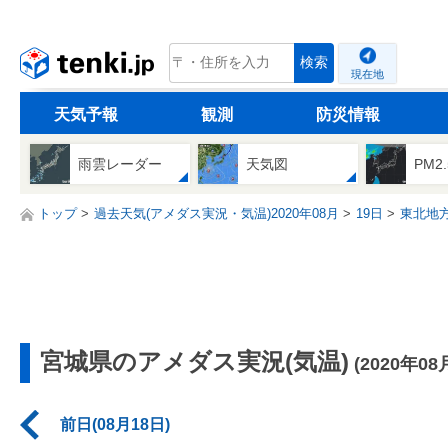
tenki.jp
検索
現在地
天気予報
観測
防災情報
雨雲レーダー
天気図
PM2
トップ
過去天気(アメダス実況・気温)2020年08月
19日
東北地
宮城県のアメダス実況(気温)
(2020年08
前日(08月18日)