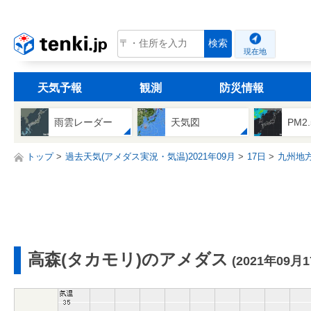
tenki.jp
検索
現在地
天気予報
観測
防災情報
雨雲レーダー
天気図
PM2
トップ
過去天気(アメダス実況・気温)2021年09月
17日
九州地
高森(タカモリ)のアメダス
(2021年09月1