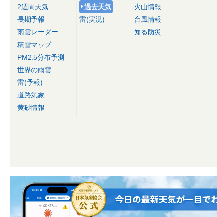
2週間天気
過去天気
火山情報
長期予報
雷(実況)
台風情報
雨雲レーダー
知る防災
積雪マップ
PM2.5分布予測
世界の雨雲
雷(予報)
道路気象
黄砂情報