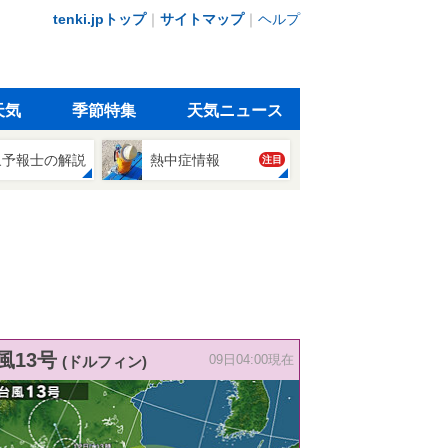
tenki.jpトップ
｜
サイトマップ
｜
ヘルプ
天気
季節特集
天気ニュース
象予報士の解説
熱中症情報
注目
風13号
(ドルフィン)
09日04:00現在