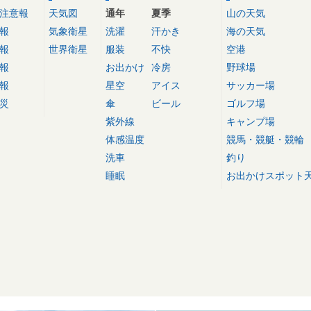
注意報
天気図
通年
夏季
山の天気
報
気象衛星
洗濯
汗かき
海の天気
報
世界衛星
服装
不快
空港
報
お出かけ
冷房
野球場
報
星空
アイス
サッカー場
災
傘
ビール
ゴルフ場
紫外線
キャンプ場
体感温度
競馬・競艇・競輪
洗車
釣り
睡眠
お出かけスポット