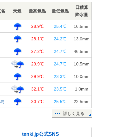
なり接近 大雨や暴風・高波に警戒
日積算
点名
天気
最高気温
最低気温
を
降水量
17日18:01
岡
28.9℃
25.4℃
16.5
mm
台風14号 西日本から東日本を東
進 波の高い時期 「高潮」に厳重
賀
28.1℃
24.2℃
13.0
mm
警戒
17日17:35
崎
27.2℃
24.7℃
46.5
mm
台風14号 関東 あす18日 接近前
本
29.9℃
24.7℃
10.5
mm
から大雨に
17日17:20
分
29.9℃
23.3℃
10.0
mm
台風14号 九州北部に上陸へ 周辺
崎
32.1℃
23.5℃
1.0
mm
では「非常に強い」風を観測
17日16:13
児島
30.7℃
25.5℃
22.5
mm
進路予想図にだまされないで 台風
詳しく見る
北側に低気圧発生 東北も大雨に
17日13:15
tenki.jp公式SNS