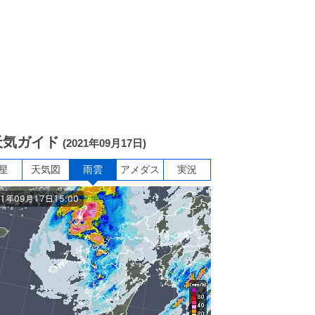
天気ガイド
(2021年09月17日)
星
天気図
雨雲
アメダス
実況