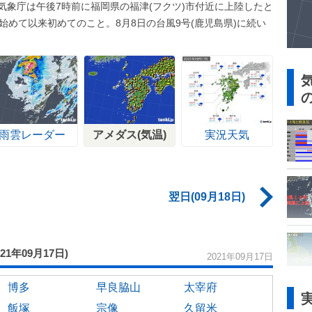
気象庁は午後7時前に福岡県の福津(フクツ)市付近に上陸したと
始めて以来初めてのこと。8月8日の台風9号(鹿児島県)に続い
雨雲レーダー
アメダス(気温)
実況天気
翌日(09月18日)
021年09月17日)
2021年09月17日
博多
早良脇山
太宰府
飯塚
宗像
久留米