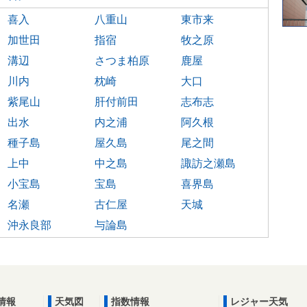
喜入
八重山
東市来
加世田
指宿
牧之原
溝辺
さつま柏原
鹿屋
川内
枕崎
大口
紫尾山
肝付前田
志布志
出水
内之浦
阿久根
種子島
屋久島
尾之間
上中
中之島
諏訪之瀬島
小宝島
宝島
喜界島
名瀬
古仁屋
天城
沖永良部
与論島
情報
天気図
指数情報
レジャー天気