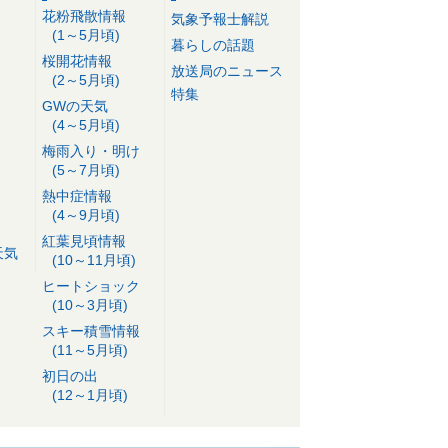
警戒ポイント
花粉飛散情報
気象予報士解説
17日06:57
(1～5月頃)
暮らしの話題
桜開花情報
17日金曜の天気 台風14号は午後上
放送局のニュース
(2～5月頃)
陸へ 大雨エリアが広がる 土砂災
特集
GWの天気
害など警戒
(4～5月頃)
17日05:25
梅雨入り・明け
(5～7月頃)
諏訪之瀬島(御岳)で噴火が発生
熱中症情報
17日04:14
(4～9月頃)
紅葉見頃情報
天気
(10～11月頃)
ヒートショック
(10～3月頃)
スキー積雪情報
(11～5月頃)
初日の出
(12～1月頃)