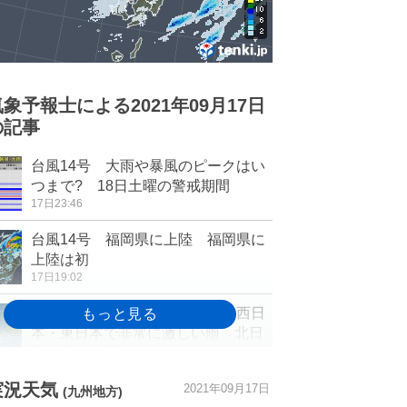
気象予報士による2021年09月17日
の記事
台風14号 大雨や暴風のピークはい
つまで? 18日土曜の警戒期間
17日23:46
台風14号 福岡県に上陸 福岡県に
上陸は初
17日19:02
台風は西日本に上陸へ 18日は西日
本・東日本で非常に激しい雨 北日
本も荒れた天気
17日18:17
実況天気
2021年09月17日
(九州地方)
台風14号 あす18日 東海地方にか