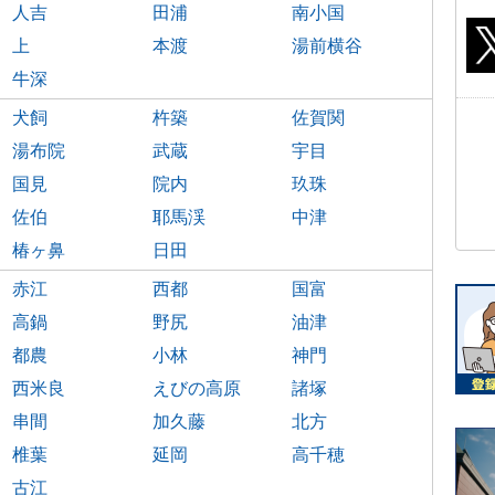
人吉
田浦
南小国
上
本渡
湯前横谷
牛深
犬飼
杵築
佐賀関
湯布院
武蔵
宇目
国見
院内
玖珠
佐伯
耶馬渓
中津
椿ヶ鼻
日田
赤江
西都
国富
高鍋
野尻
油津
都農
小林
神門
西米良
えびの高原
諸塚
串間
加久藤
北方
椎葉
延岡
高千穂
古江