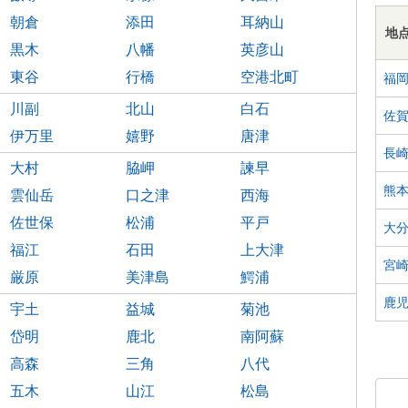
朝倉
添田
耳納山
地
黒木
八幡
英彦山
東谷
行橋
空港北町
福
川副
北山
白石
佐
伊万里
嬉野
唐津
長
大村
脇岬
諫早
熊
雲仙岳
口之津
西海
佐世保
松浦
平戸
大
福江
石田
上大津
宮
厳原
美津島
鰐浦
鹿
宇土
益城
菊池
岱明
鹿北
南阿蘇
高森
三角
八代
五木
山江
松島