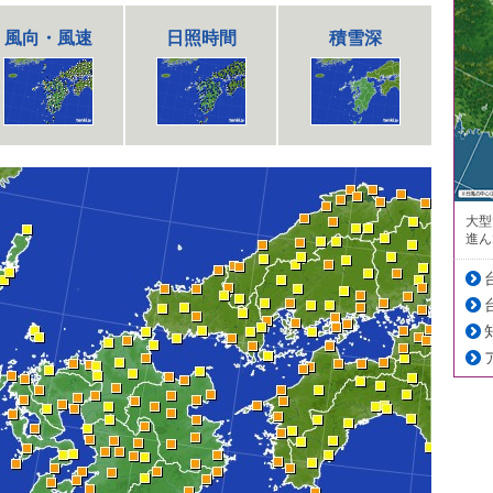
風向・風速
日照時間
積雪深
大型
進ん