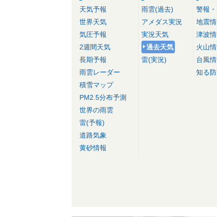
天気予報
雨雲(過去)
警報・
世界天気
アメダス実況
地震情
気圧予報
実況天気
津波情
2週間天気
過去天気
火山情
長期予報
雷(実況)
台風情
雨雲レーダー
知る防
積雪マップ
PM2.5分布予測
世界の雨雲
雷(予報)
道路気象
黄砂情報