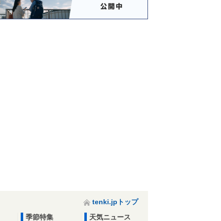
中国地方 台風14号の接近で17日夕
方から急速に雨と風が強まる 夜は
大荒れの天気
17日11:15
四国地方 今夜遅くに台風上陸のお
それ 大荒れの天気に 警戒を
17日10:58
台風上陸前から大雨 四国で6時間降
水量が300ミリ超も 九州は風が強
まり暴風警報
17日09:01
17日 お帰り時間の傘予報 九州か
ら東海にかけて雨脚強まる 滝のよ
うな降り方も
17日07:14
tenki.jpトップ
台風14号 西日本に上陸へ 広範囲
で18日土曜にかけて大荒れ・大雨
季節特集
天気ニュース