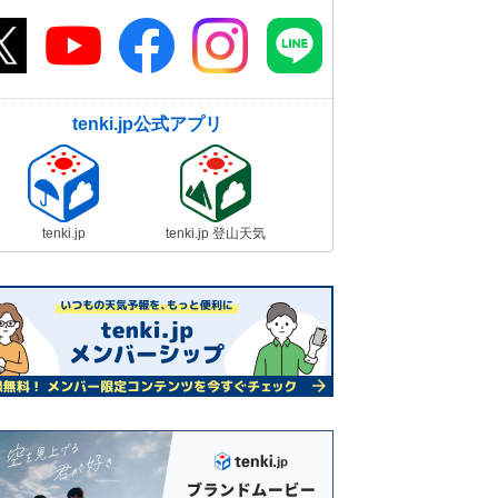
関西 台風接近で今夜(17日夜)から
荒れた天気に
17日13:00
月が土星・木星に接近 今夜17日も
観測のチャンス 見られる所は?
tenki.jp公式アプリ
17日12:43
2週間天気 台風14号 18日には西
日本から東日本へ その先天気が短
い周期で変化
tenki.jp
tenki.jp 登山天気
17日12:06
九州 台風14号 17日昼過ぎ以降、
上陸のおそれ 暴風・大雨・高波に
警戒
17日11:48
台風14号 18日土曜は関東へ接近の
おそれ 明け方から雨・風強い 交
通への影響は
17日11:34