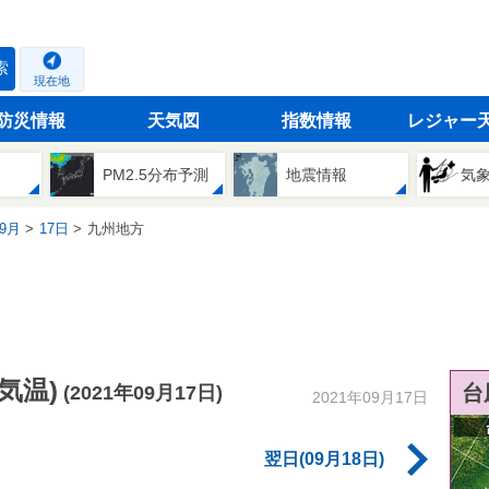
索
現在地
防災情報
天気図
指数情報
レジャー
PM2.5分布予測
地震情報
気
9月
17日
九州地方
気温)
台
(2021年09月17日)
2021年09月17日
翌日(09月18日)