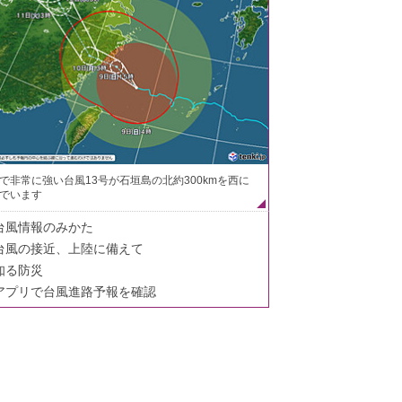
で非常に強い台風13号が石垣島の北約300kmを西に
でいます
台風情報のみかた
台風の接近、上陸に備えて
知る防災
アプリで台風進路予報を確認