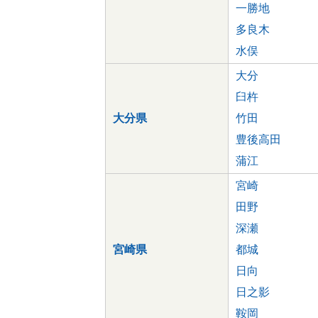
一勝地
多良木
水俣
大分
臼杵
大分県
竹田
豊後高田
蒲江
宮崎
田野
深瀬
宮崎県
都城
日向
日之影
鞍岡