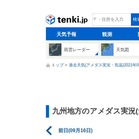
tenki.jp
検
天気予報
観測
雨雲レーダー
天気図
トップ
過去天気(アメダス実況・気温)2021年0
九州地方のアメダス実況(
前日(09月16日)