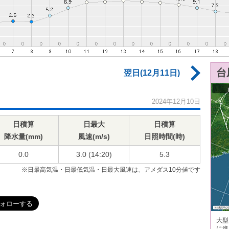
台
翌日(12月11日)
2024年12月10日
日積算
日最大
日積算
降水量(mm)
風速(m/s)
日照時間(時)
0.0
3.0 (14:20)
5.3
※日最高気温・日最低気温・日最大風速は、アメダス10分値です
大型
に進