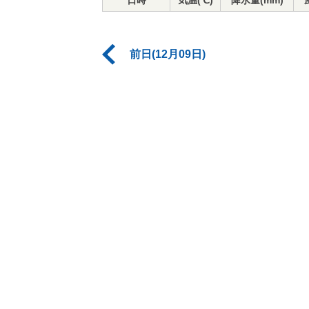
日時
気温(℃)
降水量(mm)
前日(12月09日)