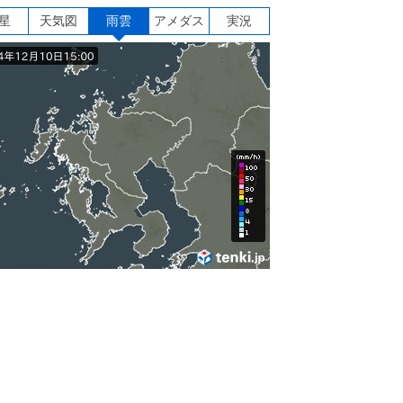
星
天気図
雨雲
アメダス
実況