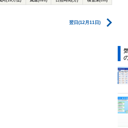
風向(16方位)
風速(m/s)
日照時間(分)
積雪深(cm)
翌日(12月11日)