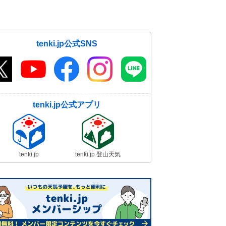
警報級大雪か
10日14:43
今日10日 師走らしい寒さ 明日11
tenki.jp公式SNS
日も北風冷たく 週末は真冬のよう
な寒さも
10日11:37
14日～15日は日本海側は大雪や吹
雪 警報級の大雪の恐れ 2週間天気
tenki.jp公式アプリ
10日11:31
関東地方は冬晴れ 空気の乾燥に注
意 13日は雨で年末年始の寒さ
10日10:23
tenki.jp
tenki.jp 登山天気
10日の朝も冷え込み強まる 名古屋
で初氷を観測 日中はこの時期らし
い寒さ続く
10日06:53
10日の天気 北陸などで雨や雪 雷