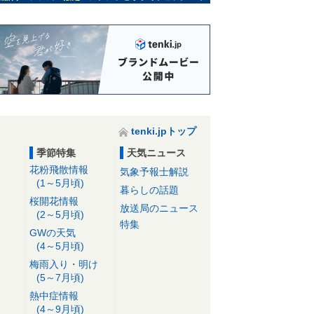
を伴う所も 太平洋側は冬晴れ 空
気の乾燥に注意
10日05:37
tenki.jpトップ
季節特集
天気ニュース
花粉飛散情報
気象予報士解説
(1～5月頃)
暮らしの話題
桜開花情報
放送局のニュース
(2～5月頃)
特集
GWの天気
(4～5月頃)
梅雨入り・明け
(5～7月頃)
熱中症情報
(4～9月頃)