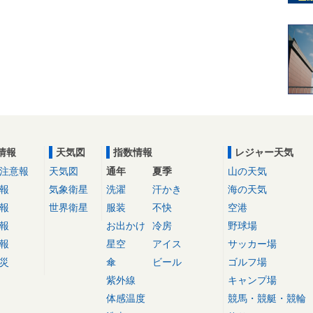
情報
天気図
指数情報
レジャー天気
注意報
天気図
通年
夏季
山の天気
報
気象衛星
洗濯
汗かき
海の天気
報
世界衛星
服装
不快
空港
報
お出かけ
冷房
野球場
報
星空
アイス
サッカー場
災
傘
ビール
ゴルフ場
紫外線
キャンプ場
体感温度
競馬・競艇・競輪