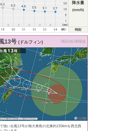
降水量
(mm/h)
時刻
風13号
(ドルフィン)
06日16:00現在
で強い台風13号が南大東島の北東約150kmを西北西
んでいます