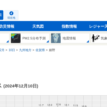
索
現在地
防災情報
天気図
指数情報
レジャー
PM2.5分布予測
地震情報
気
2月
10日
九州地方
佐賀県
嬉野
ス
(2024年12月10日)