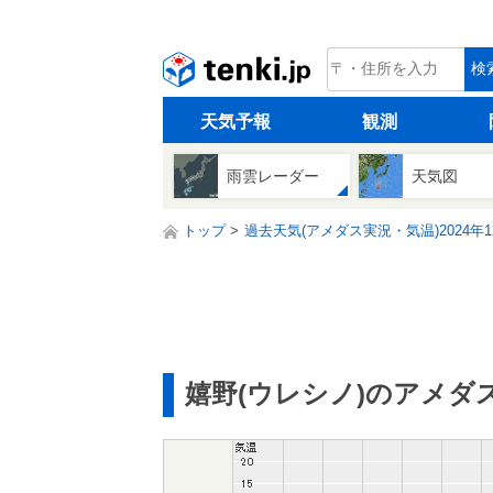
tenki.jp
検
天気予報
観測
雨雲レーダー
天気図
トップ
過去天気(アメダス実況・気温)2024年1
嬉野(ウレシノ)のアメダ