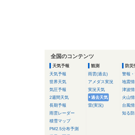
全国のコンテンツ
天気予報
観測
防災
天気予報
雨雲(過去)
警報・
世界天気
アメダス実況
地震情
気圧予報
実況天気
津波情
2週間天気
過去天気
火山情
長期予報
雷(実況)
台風情
雨雲レーダー
知る防
積雪マップ
PM2.5分布予測