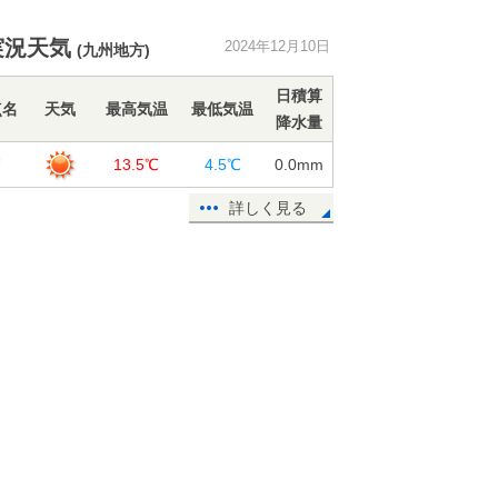
週末は冬の嵐 雪の範囲が拡大 太
平洋側でも警報級の大雪に 強い寒
実況天気
2024年12月10日
気が列島を覆う
(九州地方)
10日17:10
日積算
点名
天気
最高気温
最低気温
13日の近畿は広く雨 14日からは平
降水量
地でも雪 山沿いは積雪に 雪道運
賀
13.5℃
4.5℃
0.0
mm
転の注意点
10日16:18
詳しく見る
明日11日から明後日12日は北海道で
大雪の恐れ 寒さも強まり広く真冬
日に
10日16:02
エルニーニョ監視速報 「冬の間は
ラニーニャ現象時の特徴が明瞭」
寒さ厳しい冬へ
10日15:41
週末は強烈寒気で寒さの底に 全国
で雪エリア拡大 土曜は関東北部で