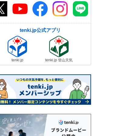
tenki.jp公式アプリ
tenki.jp
tenki.jp 登山天気