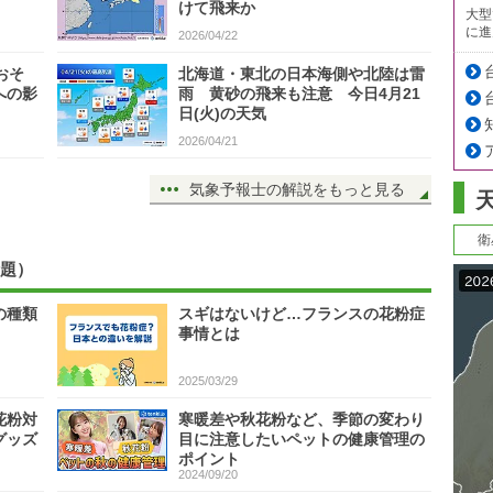
けて飛来か
大型
に進
2026/04/22
おそ
北海道・東北の日本海側や北陸は雷
への影
雨 黄砂の飛来も注意 今日4月21
日(火)の天気
2026/04/21
気象予報士の解説をもっと見る
衛
題）
の種類
スギはないけど…フランスの花粉症
事情とは
2025/03/29
花粉対
寒暖差や秋花粉など、季節の変わり
グッズ
目に注意したいペットの健康管理の
ポイント
2024/09/20