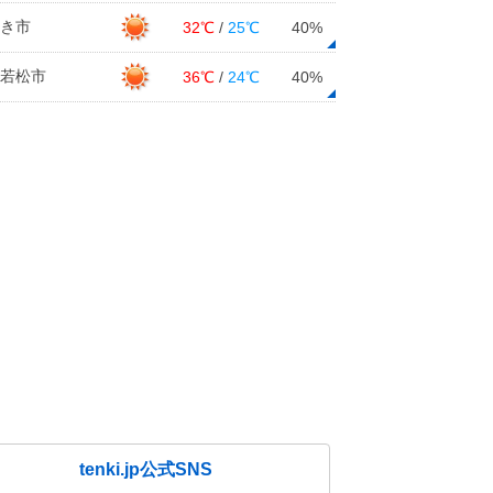
き市
32℃
/
25℃
40%
若松市
36℃
/
24℃
40%
tenki.jp公式SNS