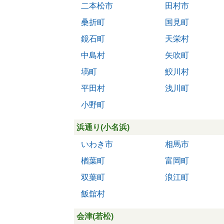
二本松市
田村市
桑折町
国見町
鏡石町
天栄村
中島村
矢吹町
塙町
鮫川村
平田村
浅川町
小野町
浜通り(小名浜)
いわき市
相馬市
楢葉町
富岡町
双葉町
浪江町
飯舘村
会津(若松)