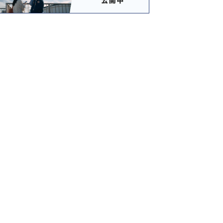
三春の里田園生
三春ダムなるほ
斎藤の湯温泉
ガーデンレス
活館
ど展示室
ランサララ