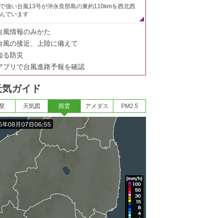
で強い台風13号が沖永良部島の東約110kmを西北西
んでいます
台風情報のみかた
台風の接近、上陸に備えて
知る防災
アプリで台風進路予報を確認
天気ガイド
星
天気図
雨雲
アメダス
PM2.5