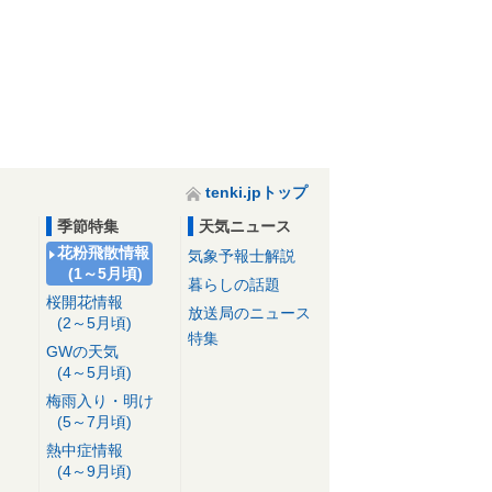
tenki.jpトップ
季節特集
天気ニュース
花粉飛散情報
気象予報士解説
(1～5月頃)
暮らしの話題
桜開花情報
放送局のニュース
(2～5月頃)
特集
GWの天気
(4～5月頃)
梅雨入り・明け
(5～7月頃)
熱中症情報
(4～9月頃)