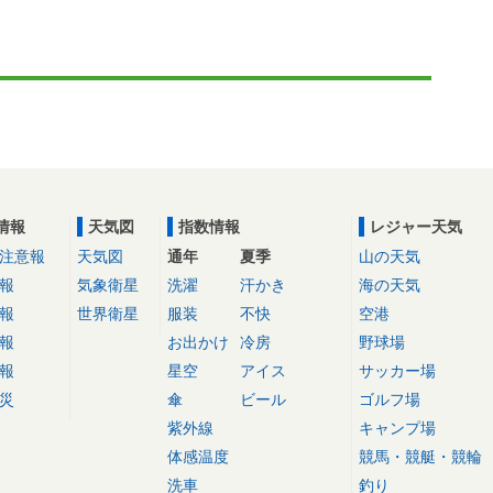
情報
天気図
指数情報
レジャー天気
注意報
天気図
通年
夏季
山の天気
報
気象衛星
洗濯
汗かき
海の天気
報
世界衛星
服装
不快
空港
報
お出かけ
冷房
野球場
報
星空
アイス
サッカー場
災
傘
ビール
ゴルフ場
紫外線
キャンプ場
体感温度
競馬・競艇・競輪
洗車
釣り