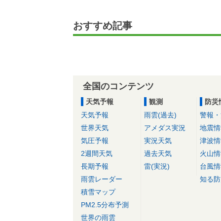
おすすめ記事
全国のコンテンツ
天気予報
観測
防災
天気予報
雨雲(過去)
警報・
世界天気
アメダス実況
地震情
気圧予報
実況天気
津波情
2週間天気
過去天気
火山情
長期予報
雷(実況)
台風情
雨雲レーダー
知る防
積雪マップ
PM2.5分布予測
世界の雨雲