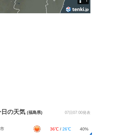
今日の天気
(福島県)
07日07:00発表
市
36℃
/
26℃
40%