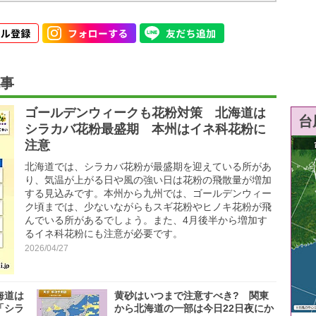
事
ゴールデンウィークも花粉対策 北海道は
台
シラカバ花粉最盛期 本州はイネ科花粉に
注意
北海道では、シラカバ花粉が最盛期を迎えている所があ
り、気温が上がる日や風の強い日は花粉の飛散量が増加
する見込みです。本州から九州では、ゴールデンウィー
ク頃までは、少ないながらもスギ花粉やヒノキ花粉が飛
んでいる所があるでしょう。また、4月後半から増加す
るイネ科花粉にも注意が必要です。
2026/04/27
海道は
黄砂はいつまで注意すべき? 関東
「シラ
から北海道の一部は今日22日夜にか