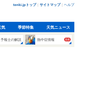
tenki.jpトップ
｜
サイトマップ
｜
ヘルプ
天気
季節特集
天気ニュース
象予報士の解説
熱中症情報
注目