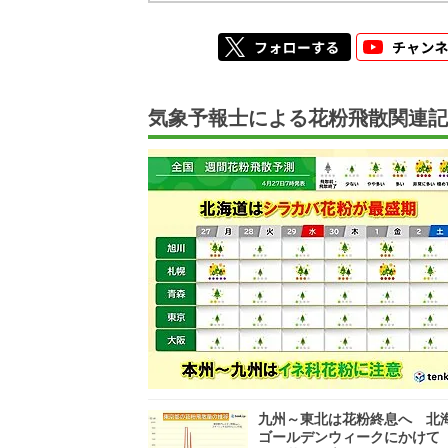
気象予報士による花粉飛散関連記
九州～東北は花粉終息へ 北
ゴールデンウィークにかけて