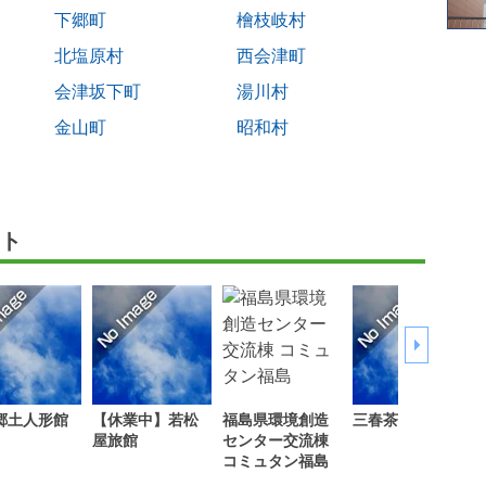
下郷町
檜枝岐村
北塩原村
西会津町
会津坂下町
湯川村
金山町
昭和村
ト
郷土人形館
【休業中】若松
福島県環境創造
三春茶屋
屋旅館
センター交流棟
コミュタン福島