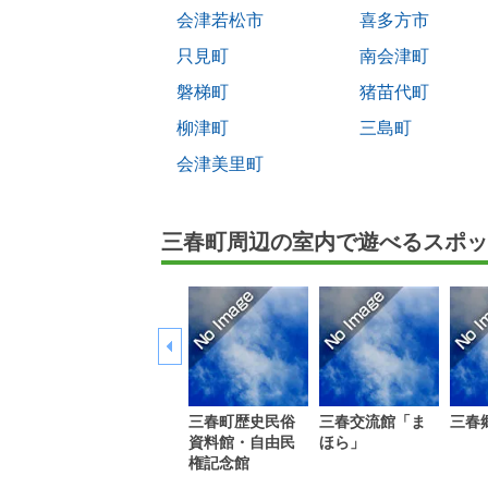
会津若松市
喜多方市
只見町
南会津町
磐梯町
猪苗代町
柳津町
三島町
会津美里町
三春町周辺の室内で遊べるスポッ
三春町歴史民俗
三春交流館「ま
三春
資料館・自由民
ほら」
権記念館