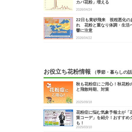
カバ花粉」増える
2026/04/24
22日も黄砂飛来 視程悪化の
れ 花粉と重なり体調・生活
響に注意
2026/04/22
お役立ち花粉情報
（季節・暮らしの話
秋も花粉症にご用心！秋花粉
と飛散時期、対策
2025/09/18
花粉症に悩む気象予報士が「
策コーデ」を紹介！おすすめ
も！
2025/03/10