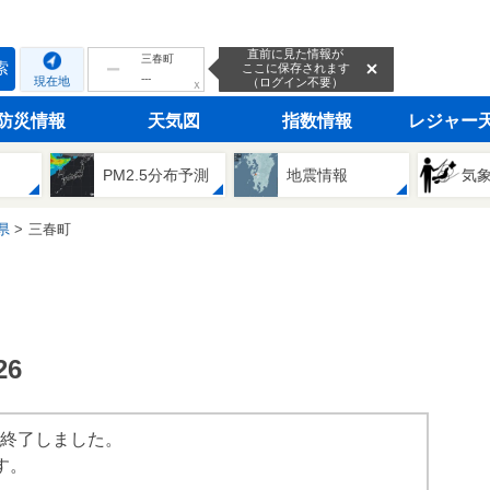
直前に見た情報が
三春町
索
ここに保存されます
---
現在地
（ログイン不要）
ｘ
防災情報
天気図
指数情報
レジャー
PM2.5分布予測
地震情報
気
県
三春町
6
は終了しました。
す。