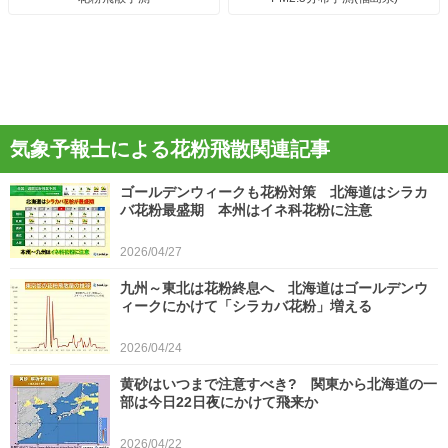
気象予報士による花粉飛散関連記事
ゴールデンウィークも花粉対策 北海道はシラカ
バ花粉最盛期 本州はイネ科花粉に注意
2026/04/27
九州～東北は花粉終息へ 北海道はゴールデンウ
ィークにかけて「シラカバ花粉」増える
2026/04/24
黄砂はいつまで注意すべき? 関東から北海道の一
部は今日22日夜にかけて飛来か
2026/04/22