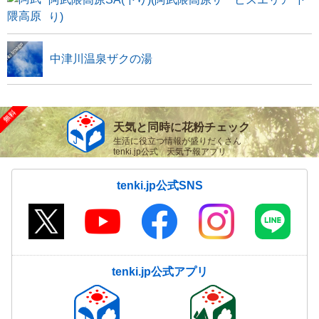
り)
中津川温泉ザクの湯
天気と同時に花粉チェック
生活に役立つ情報が盛りだくさん
tenki.jp公式 天気予報アプリ
tenki.jp公式SNS
tenki.jp公式アプリ