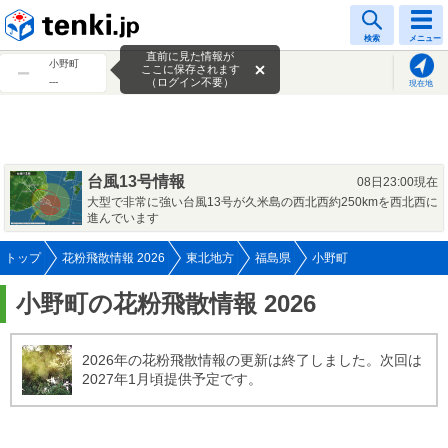
tenki.jp
検索
メニュー
直前に見た情報が
小野町
ここに保存されます
---
（ログイン不要）
現在地
台風13号情報
08日23:00現在
大型で非常に強い台風13号が久米島の西北西約250kmを西北西に
進んでいます
トップ
花粉飛散情報 2026
東北地方
福島県
小野町
小野町の花粉飛散情報 2026
2026年の花粉飛散情報の更新は終了しました。次回は
2027年1月頃提供予定です。