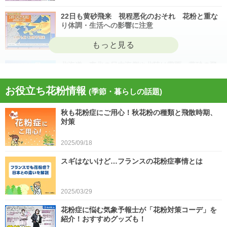
22日も黄砂飛来 視程悪化のおそれ 花粉と重な
り体調・生活への影響に注意
2026/04/22
北海道・東北の日本海側や北陸は雷雨 黄砂の飛
来も注意 今日4月21日(火)の天気
お役立ち花粉情報
(季節・暮らしの話題)
2026/04/21
秋も花粉症にご用心！秋花粉の種類と飛散時期、
今日21日は黄砂が広く飛来 花粉とのダブル影響
対策
に注意 症状悪化や洗濯物など対策を
2025/09/18
2026/04/21
スギはないけど…フランスの花粉症事情とは
スギ、ヒノキ花粉シーズン終了へ 東京の飛散量
は例年の1.2倍(速報値)
2026/04/20
2025/03/29
気象予報士の解説をもっと見る
花粉症に悩む気象予報士が「花粉対策コーデ」を
紹介！おすすめグッズも！