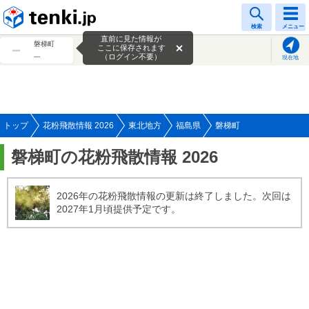
tenki.jp
検索
メニュー
直前に見た情報が
磐梯町
ここに保存されます
---
（ログイン不要）
現在地
トップ
花粉飛散情報 2026
東北地方
福島県
磐梯町
磐梯町の花粉飛散情報 2026
2026年の花粉飛散情報の更新は終了しました。次回は
2027年1月頃提供予定です。