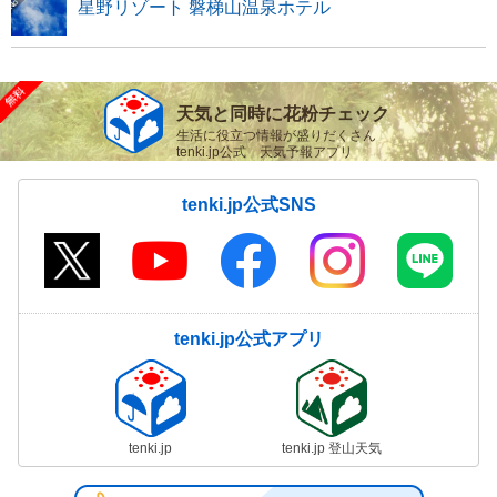
星野リゾート 磐梯山温泉ホテル
天気と同時に花粉チェック
生活に役立つ情報が盛りだくさん
tenki.jp公式 天気予報アプリ
tenki.jp公式SNS
tenki.jp公式アプリ
tenki.jp
tenki.jp 登山天気