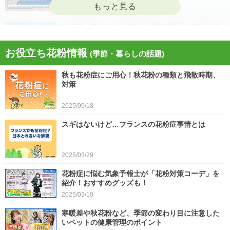
2026/04/22
北海道・東北の日本海側や北陸は雷雨 黄砂の飛
来も注意 今日4月21日(火)の天気
お役立ち花粉情報
(季節・暮らしの話題)
2026/04/21
秋も花粉症にご用心！秋花粉の種類と飛散時期、
今日21日は黄砂が広く飛来 花粉とのダブル影響
対策
に注意 症状悪化や洗濯物など対策を
2025/09/18
2026/04/21
スギはないけど…フランスの花粉症事情とは
スギ、ヒノキ花粉シーズン終了へ 東京の飛散量
は例年の1.2倍(速報値)
2026/04/20
2025/03/29
気象予報士の解説をもっと見る
花粉症に悩む気象予報士が「花粉対策コーデ」を
紹介！おすすめグッズも！
2025/03/10
寒暖差や秋花粉など、季節の変わり目に注意した
いペットの健康管理のポイント