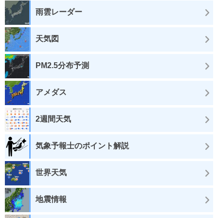
雨雲レーダー
天気図
PM2.5分布予測
アメダス
2週間天気
気象予報士のポイント解説
世界天気
地震情報