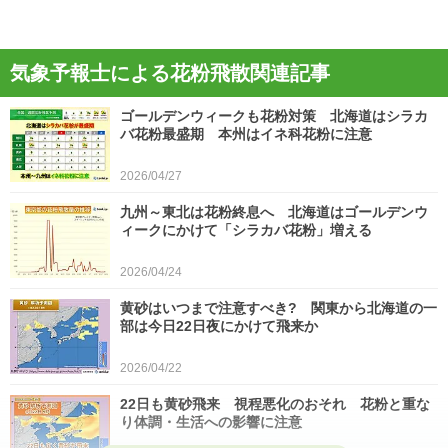
気象予報士による花粉飛散関連記事
ゴールデンウィークも花粉対策 北海道はシラカ
バ花粉最盛期 本州はイネ科花粉に注意
2026/04/27
九州～東北は花粉終息へ 北海道はゴールデンウ
ィークにかけて「シラカバ花粉」増える
2026/04/24
黄砂はいつまで注意すべき? 関東から北海道の一
部は今日22日夜にかけて飛来か
2026/04/22
22日も黄砂飛来 視程悪化のおそれ 花粉と重な
り体調・生活への影響に注意