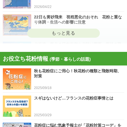
2026/04/22
22日も黄砂飛来 視程悪化のおそれ 花粉と重な
り体調・生活への影響に注意
2026/04/22
北海道・東北の日本海側や北陸は雷雨 黄砂の飛
来も注意 今日4月21日(火)の天気
お役立ち花粉情報
(季節・暮らしの話題)
2026/04/21
秋も花粉症にご用心！秋花粉の種類と飛散時期、
今日21日は黄砂が広く飛来 花粉とのダブル影響
対策
に注意 症状悪化や洗濯物など対策を
2025/09/18
2026/04/21
スギはないけど…フランスの花粉症事情とは
スギ、ヒノキ花粉シーズン終了へ 東京の飛散量
は例年の1.2倍(速報値)
2026/04/20
2025/03/29
気象予報士の解説をもっと見る
花粉症に悩む気象予報士が「花粉対策コーデ」を