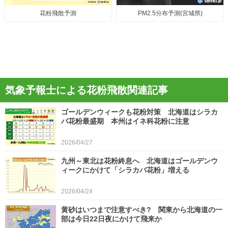
花粉飛散予測
PM2.5分布予測(宮城県)
気象予報士による花粉飛散関連記事
ゴールデンウィークも花粉対策 北海道はシラカ
バ花粉最盛期 本州はイネ科花粉に注意
2026/04/27
九州～東北は花粉終息へ 北海道はゴールデンウ
ィークにかけて「シラカバ花粉」増える
2026/04/24
黄砂はいつまで注意すべき? 関東から北海道の一
部は今日22日夜にかけて飛来か