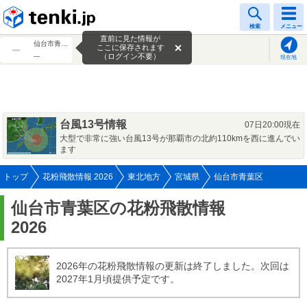
tenki.jp
検索
メニュー
直前に見た情報が
仙台市青葉区
ここに保存されます
---
（ログイン不要）
現在地
台風13号情報
07日20:00現在
大型で非常に強い台風13号が那覇市の北約110kmを西に進んでい
ます
トップ
花粉飛散情報 2026
東北地方
宮城県
仙台市青葉区
仙台市青葉区の花粉飛散情報
2026
2026年の花粉飛散情報の更新は終了しました。次回は
2027年1月頃提供予定です。