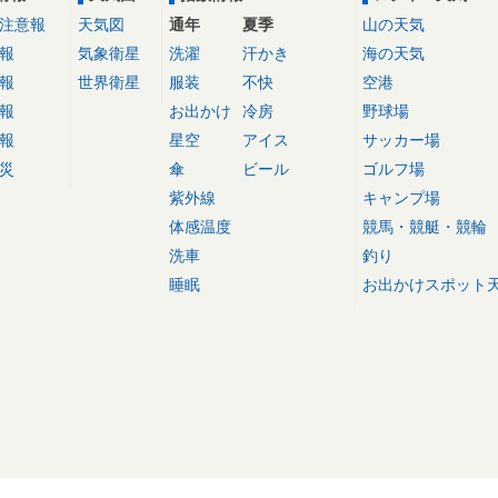
注意報
天気図
通年
夏季
山の天気
報
気象衛星
洗濯
汗かき
海の天気
報
世界衛星
服装
不快
空港
報
お出かけ
冷房
野球場
報
星空
アイス
サッカー場
災
傘
ビール
ゴルフ場
紫外線
キャンプ場
体感温度
競馬・競艇・競輪
洗車
釣り
睡眠
お出かけスポット