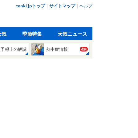
tenki.jpトップ
｜
サイトマップ
｜
ヘルプ
天気
季節特集
天気ニュース
象予報士の解説
熱中症情報
注目