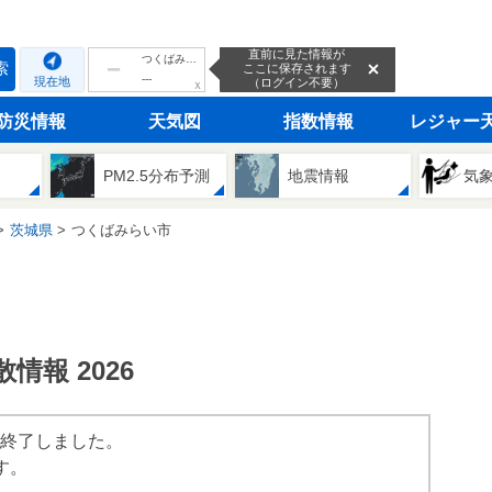
直前に見た情報が
つくばみらい市
索
ここに保存されます
---
現在地
（ログイン不要）
ｘ
防災情報
天気図
指数情報
レジャー
PM2.5分布予測
地震情報
気
茨城県
つくばみらい市
報 2026
は終了しました。
す。