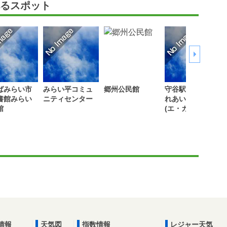
るスポット
ばみらい市
みらい平コミュ
郷州公民館
守谷駅前親子ふ
書館みらい
ニティセンター
れあいルーム
館
(エ・ガーオ)
情報
天気図
指数情報
レジャー天気