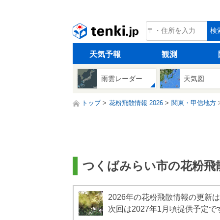
tenki.jp
検
天気予報
観測
雨雲レーダー
天気図
トップ
花粉飛散情報 2026
関東・甲信地方
つくばみらい市の花粉飛散情
2026年の花粉飛散情報の更新
次回は2027年1月頃提供予定で