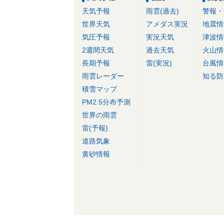
天気予報
雨雲(過去)
警報・
世界天気
アメダス実況
地震情
気圧予報
実況天気
津波情
2週間天気
過去天気
火山情
長期予報
雷(実況)
台風情
雨雲レーダー
知る防
積雪マップ
PM2.5分布予測
世界の雨雲
雷(予報)
道路気象
黄砂情報