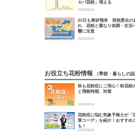
カバ花粉」増える
2026/04/24
22日も黄砂飛来 視程悪化の
れ 花粉と重なり体調・生活
響に注意
2026/04/22
お役立ち花粉情報
（季節・暮らしの話
秋も花粉症にご用心！秋花粉
と飛散時期、対策
2025/09/18
花粉症に悩む気象予報士が「
策コーデ」を紹介！おすすめ
も！
2025/03/10