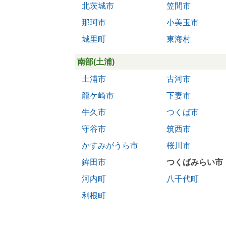
北茨城市
笠間市
那珂市
小美玉市
城里町
東海村
南部(土浦)
土浦市
古河市
龍ケ崎市
下妻市
牛久市
つくば市
守谷市
筑西市
かすみがうら市
桜川市
鉾田市
つくばみらい市
河内町
八千代町
利根町