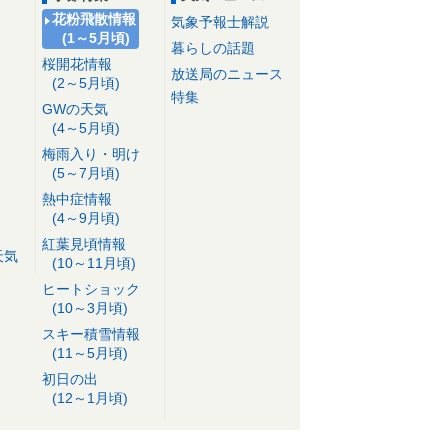
花粉飛散情報
気象予報士解説
(1～5月頃)
暮らしの話題
桜開花情報
放送局のニュース
(2～5月頃)
特集
GWの天気
(4～5月頃)
梅雨入り・明け
(5～7月頃)
熱中症情報
(4～9月頃)
紅葉見頃情報
天気
(10～11月頃)
ヒートショック
(10～3月頃)
スキー積雪情報
(11～5月頃)
初日の出
(12～1月頃)