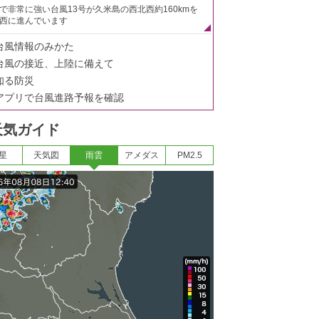
で非常に強い台風13号が久米島の西北西約160kmを
西に進んでいます
台風情報のみかた
台風の接近、上陸に備えて
知る防災
アプリで台風進路予報を確認
天気ガイド
星
天気図
雨雲
アメダス
PM2.5