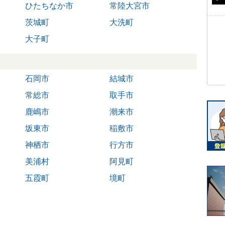
ひたちなか市
常陸大宮市
茨城町
大洗町
大子町
石岡市
結城市
常総市
取手市
鹿嶋市
潮来市
坂東市
稲敷市
神栖市
行方市
美浦村
阿見町
五霞町
境町