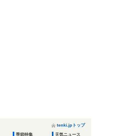
カラオケ ビッグ
中央公民館(守谷
イオンシネマ 守
イオンタウン
エコー守谷店
市)
谷
谷
tenki.jpトップ
季節特集
天気ニュース