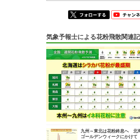
気象予報士による花粉飛散関連記
九州～東北は花粉終息へ 北
ゴールデンウィークにかけて