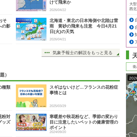
けて飛来か
大型
西北
2026/04/22
おそ
北海道・東北の日本海側や北陸は雷
への影
雨 黄砂の飛来も注意 今日4月21
日(火)の天気
2026/04/21
気象予報士の解説をもっと見る
衛
題）
の種類
スギはないけど…フランスの花粉症
事情とは
2025/03/29
花粉対
寒暖差や秋花粉など、季節の変わり
グッズ
目に注意したいペットの健康管理の
ポイント
2024/09/20