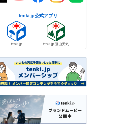
tenki.jp公式アプリ
tenki.jp
tenki.jp 登山天気