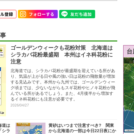
事
ゴールデンウィークも花粉対策 北海道は
台
シラカバ花粉最盛期 本州はイネ科花粉に
注意
北海道では、シラカバ花粉が最盛期を迎えている所があ
り、気温が上がる日や風の強い日は花粉の飛散量が増加
する見込みです。本州から九州では、ゴールデンウィー
ク頃までは、少ないながらもスギ花粉やヒノキ花粉が飛
んでいる所があるでしょう。また、4月後半から増加す
るイネ科花粉にも注意が必要です。
2026/04/27
海道は
黄砂はいつまで注意すべき? 関東
「シラ
から北海道の一部は今日22日夜にか