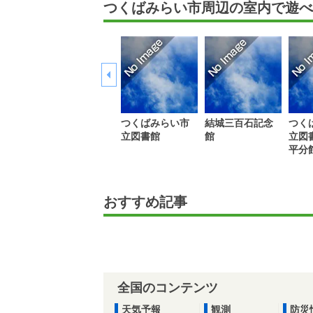
つくばみらい市周辺の室内で遊べ
つくばみらい市
結城三百石記念
つく
立図書館
館
立図
平分
おすすめ記事
全国のコンテンツ
天気予報
観測
防災