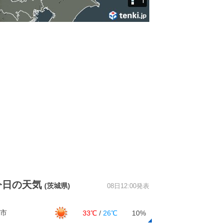
今日の天気
(茨城県)
08日12:00発表
市
33℃
/
26℃
10%