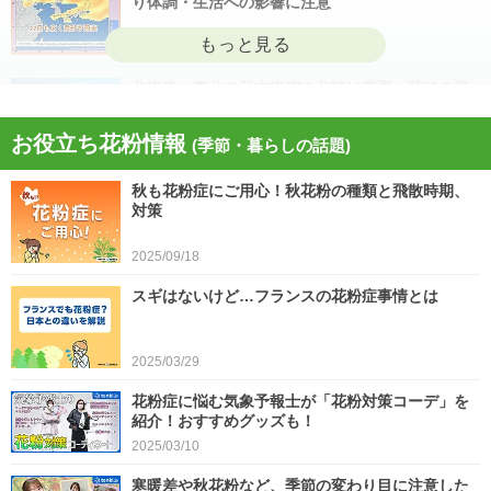
り体調・生活への影響に注意
2026/04/22
北海道・東北の日本海側や北陸は雷雨 黄砂の飛
来も注意 今日4月21日(火)の天気
お役立ち花粉情報
(季節・暮らしの話題)
2026/04/21
秋も花粉症にご用心！秋花粉の種類と飛散時期、
今日21日は黄砂が広く飛来 花粉とのダブル影響
対策
に注意 症状悪化や洗濯物など対策を
2025/09/18
2026/04/21
スギはないけど…フランスの花粉症事情とは
スギ、ヒノキ花粉シーズン終了へ 東京の飛散量
は例年の1.2倍(速報値)
2026/04/20
2025/03/29
気象予報士の解説をもっと見る
花粉症に悩む気象予報士が「花粉対策コーデ」を
紹介！おすすめグッズも！
2025/03/10
寒暖差や秋花粉など、季節の変わり目に注意した