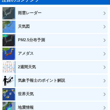
雨雲レーダー
天気図
PM2.5分布予測
アメダス
2週間天気
気象予報士のポイント解説
世界天気
地震情報