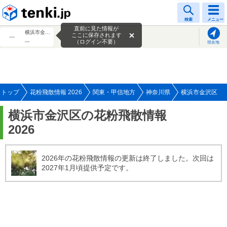
tenki.jp
検索
メニュー
直前に見た情報が
横浜市金沢区
ここに保存されます
---
（ログイン不要）
現在地
トップ
花粉飛散情報 2026
関東・甲信地方
神奈川県
横浜市金沢区
横浜市金沢区の花粉飛散情報
2026
2026年の花粉飛散情報の更新は終了しました。次回は
2027年1月頃提供予定です。