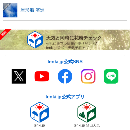
屋形船 濱進
天気と同時に花粉チェック
生活に役立つ情報が盛りだくさん
tenki.jp公式 天気予報アプリ
tenki.jp公式SNS
tenki.jp公式アプリ
tenki.jp
tenki.jp 登山天気