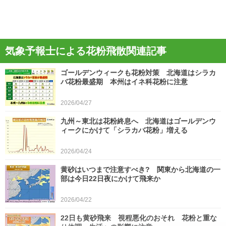
気象予報士による花粉飛散関連記事
ゴールデンウィークも花粉対策 北海道はシラカ
バ花粉最盛期 本州はイネ科花粉に注意
2026/04/27
九州～東北は花粉終息へ 北海道はゴールデンウ
ィークにかけて「シラカバ花粉」増える
2026/04/24
黄砂はいつまで注意すべき? 関東から北海道の一
部は今日22日夜にかけて飛来か
2026/04/22
22日も黄砂飛来 視程悪化のおそれ 花粉と重な