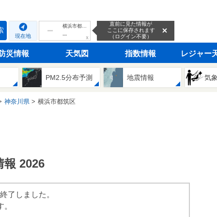
直前に見た情報が
横浜市都筑区
索
ここに保存されます
---
現在地
（ログイン不要）
ｘ
防災情報
天気図
指数情報
レジャー
PM2.5分布予測
地震情報
気
神奈川県
横浜市都筑区
 2026
は終了しました。
す。