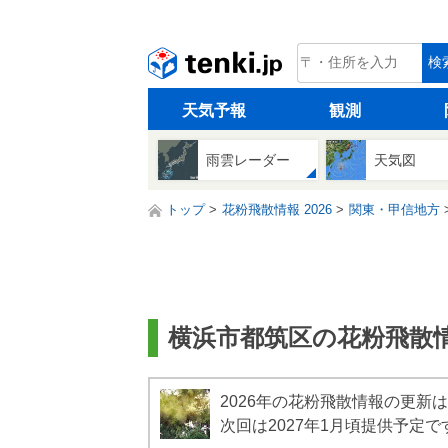
tenki.jp
検
天気予報
観測
雨雲レーダー
天気図
トップ
花粉飛散情報 2026
関東・甲信地方
横浜市都筑区の花粉飛散情報
2026年の花粉飛散情報の更新
次回は2027年1月頃提供予定で