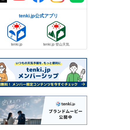
tenki.jp公式アプリ
tenki.jp
tenki.jp 登山天気