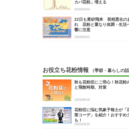
カバ花粉」増える
2026/04/24
22日も黄砂飛来 視程悪化の
れ 花粉と重なり体調・生活
響に注意
2026/04/22
お役立ち花粉情報
（季節・暮らしの話
秋も花粉症にご用心！秋花粉
と飛散時期、対策
2025/09/18
花粉症に悩む気象予報士が「
策コーデ」を紹介！おすすめ
も！
2025/03/10