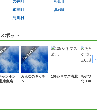
大井町
松田町
箱根町
真鶴町
清川村
スポット
チャンホン
みんなのキッチ
109シネマズ港北
あそびパーク 港
港北東急店
ン
北TOKYU S.C.店