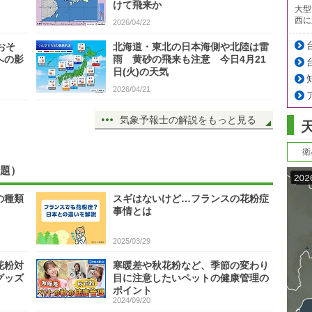
けて飛来か
大型
西に
2026/04/22
おそ
北海道・東北の日本海側や北陸は雷
への影
雨 黄砂の飛来も注意 今日4月21
日(火)の天気
2026/04/21
気象予報士の解説をもっと見る
衛
題）
の種類
スギはないけど…フランスの花粉症
事情とは
2025/03/29
花粉対
寒暖差や秋花粉など、季節の変わり
グッズ
目に注意したいペットの健康管理の
ポイント
2024/09/20