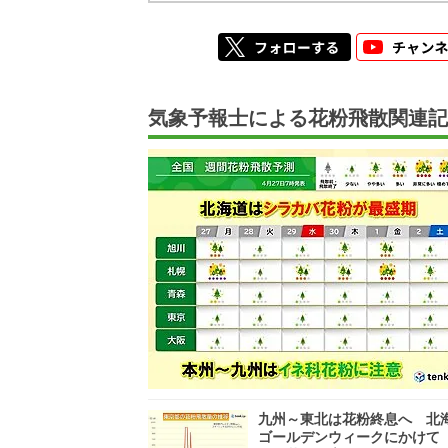
気象予報士による花粉飛散関連記
九州～東北は花粉終息へ 北
ゴールデンウィークにかけて