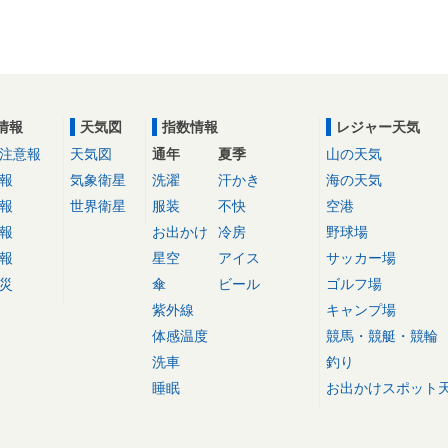
情報
天気図
指数情報
レジャー天気
注意報
天気図
通年
夏季
山の天気
報
気象衛星
洗濯
汗かき
海の天気
報
世界衛星
服装
不快
空港
報
お出かけ
冷房
野球場
報
星空
アイス
サッカー場
災
傘
ビール
ゴルフ場
紫外線
キャンプ場
体感温度
競馬・競艇・競輪
洗車
釣り
睡眠
お出かけスポット