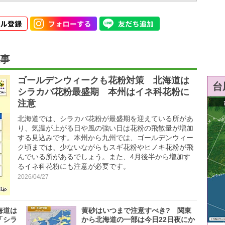
事
ゴールデンウィークも花粉対策 北海道は
台
シラカバ花粉最盛期 本州はイネ科花粉に
注意
北海道では、シラカバ花粉が最盛期を迎えている所があ
り、気温が上がる日や風の強い日は花粉の飛散量が増加
する見込みです。本州から九州では、ゴールデンウィー
ク頃までは、少ないながらもスギ花粉やヒノキ花粉が飛
んでいる所があるでしょう。また、4月後半から増加す
るイネ科花粉にも注意が必要です。
2026/04/27
海道は
黄砂はいつまで注意すべき? 関東
「シラ
から北海道の一部は今日22日夜にか