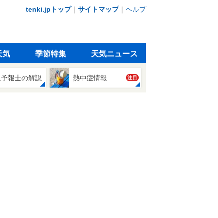
tenki.jpトップ
｜
サイトマップ
｜
ヘルプ
天気
季節特集
天気ニュース
象予報士の解説
熱中症情報
注目