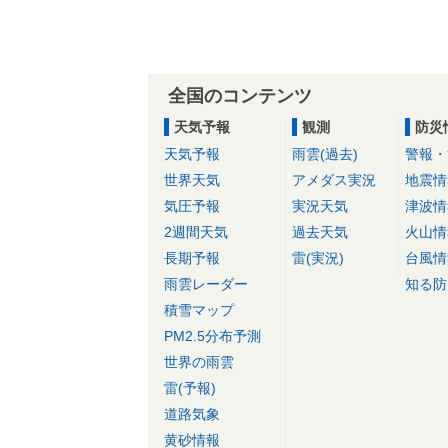
全国のコンテンツ
天気予報
観測
防災
天気予報
雨雲(過去)
警報・
世界天気
アメダス実況
地震情
気圧予報
実況天気
津波情
2週間天気
過去天気
火山情
長期予報
雷(実況)
台風情
雨雲レーダー
知る防
積雪マップ
PM2.5分布予測
世界の雨雲
雷(予報)
道路気象
黄砂情報