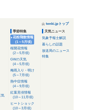
tenki.jpトップ
季節特集
天気ニュース
花粉飛散情報
気象予報士解説
(1～5月頃)
暮らしの話題
桜開花情報
放送局のニュース
(2～5月頃)
特集
GWの天気
(4～5月頃)
梅雨入り・明け
(5～7月頃)
熱中症情報
(4～9月頃)
紅葉見頃情報
天気
(10～11月頃)
ヒートショック
(10～3月頃)