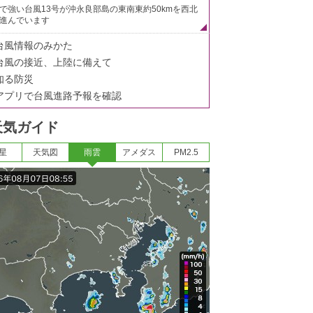
で強い台風13号が沖永良部島の東南東約50kmを西北
進んでいます
台風情報のみかた
台風の接近、上陸に備えて
知る防災
アプリで台風進路予報を確認
天気ガイド
星
天気図
雨雲
アメダス
PM2.5