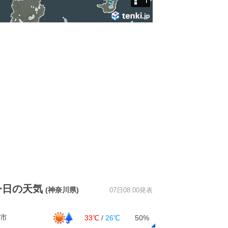
今日の天気
(神奈川県)
07日08:00発表
市
33℃
/
26℃
50%