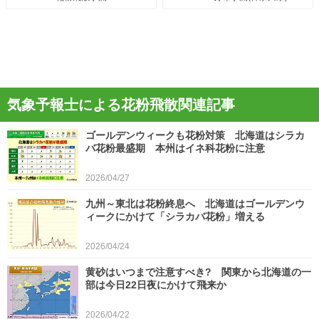
気象予報士による花粉飛散関連記事
ゴールデンウィークも花粉対策 北海道はシラカ
バ花粉最盛期 本州はイネ科花粉に注意
2026/04/27
九州～東北は花粉終息へ 北海道はゴールデンウ
ィークにかけて「シラカバ花粉」増える
2026/04/24
黄砂はいつまで注意すべき? 関東から北海道の一
部は今日22日夜にかけて飛来か
2026/04/22