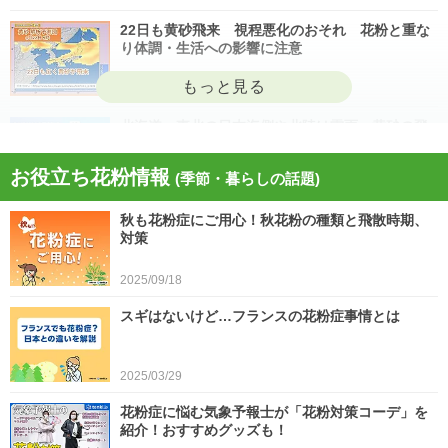
22日も黄砂飛来 視程悪化のおそれ 花粉と重な
り体調・生活への影響に注意
2026/04/22
北海道・東北の日本海側や北陸は雷雨 黄砂の飛
来も注意 今日4月21日(火)の天気
お役立ち花粉情報
(季節・暮らしの話題)
2026/04/21
秋も花粉症にご用心！秋花粉の種類と飛散時期、
今日21日は黄砂が広く飛来 花粉とのダブル影響
対策
に注意 症状悪化や洗濯物など対策を
2025/09/18
2026/04/21
スギはないけど…フランスの花粉症事情とは
スギ、ヒノキ花粉シーズン終了へ 東京の飛散量
は例年の1.2倍(速報値)
2026/04/20
2025/03/29
気象予報士の解説をもっと見る
花粉症に悩む気象予報士が「花粉対策コーデ」を
紹介！おすすめグッズも！