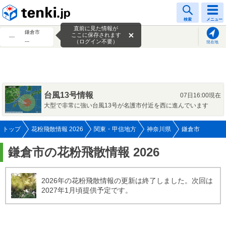
tenki.jp
検索
メニュー
直前に見た情報が
鎌倉市
ここに保存されます
---
（ログイン不要）
現在地
台風13号情報
07日16:00現在
大型で非常に強い台風13号が名護市付近を西に進んでいます
トップ
花粉飛散情報 2026
関東・甲信地方
神奈川県
鎌倉市
鎌倉市の花粉飛散情報 2026
2026年の花粉飛散情報の更新は終了しました。次回は
2027年1月頃提供予定です。