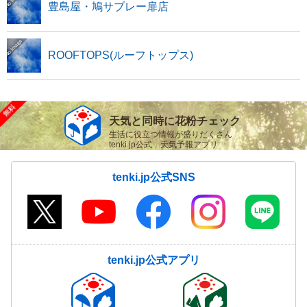
豊島屋・鳩サブレー扉店
ROOFTOPS(ルーフトップス)
天気と同時に花粉チェック
生活に役立つ情報が盛りだくさん
tenki.jp公式 天気予報アプリ
tenki.jp公式SNS
tenki.jp公式アプリ