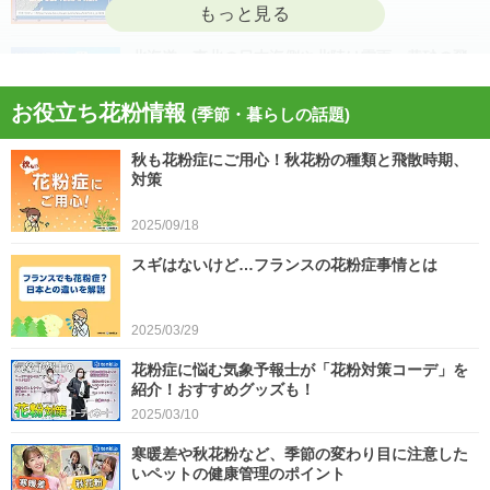
2026/04/22
北海道・東北の日本海側や北陸は雷雨 黄砂の飛
来も注意 今日4月21日(火)の天気
お役立ち花粉情報
(季節・暮らしの話題)
2026/04/21
秋も花粉症にご用心！秋花粉の種類と飛散時期、
今日21日は黄砂が広く飛来 花粉とのダブル影響
対策
に注意 症状悪化や洗濯物など対策を
2025/09/18
2026/04/21
スギはないけど…フランスの花粉症事情とは
スギ、ヒノキ花粉シーズン終了へ 東京の飛散量
は例年の1.2倍(速報値)
2026/04/20
2025/03/29
気象予報士の解説をもっと見る
花粉症に悩む気象予報士が「花粉対策コーデ」を
紹介！おすすめグッズも！
2025/03/10
寒暖差や秋花粉など、季節の変わり目に注意した
いペットの健康管理のポイント