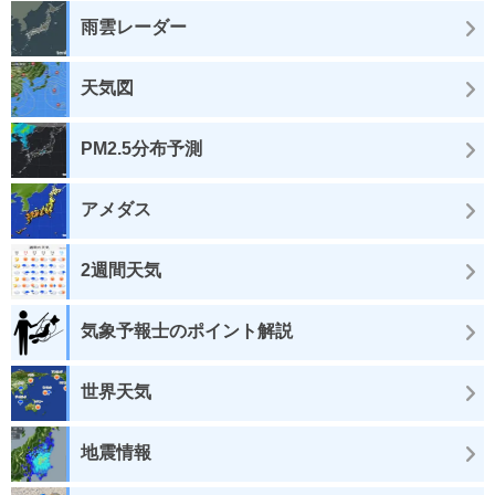
雨雲レーダー
天気図
PM2.5分布予測
アメダス
2週間天気
気象予報士のポイント解説
世界天気
地震情報