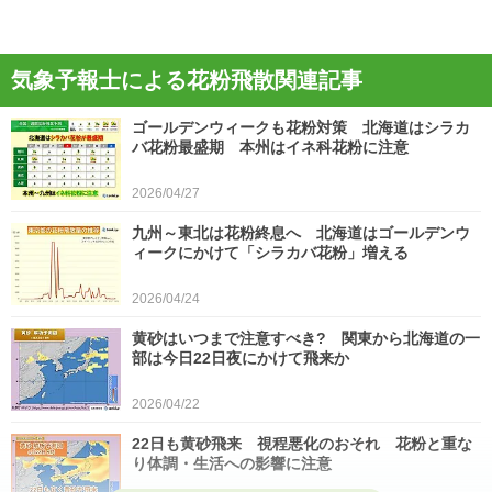
気象予報士による花粉飛散関連記事
ゴールデンウィークも花粉対策 北海道はシラカ
バ花粉最盛期 本州はイネ科花粉に注意
2026/04/27
九州～東北は花粉終息へ 北海道はゴールデンウ
ィークにかけて「シラカバ花粉」増える
2026/04/24
黄砂はいつまで注意すべき? 関東から北海道の一
部は今日22日夜にかけて飛来か
2026/04/22
22日も黄砂飛来 視程悪化のおそれ 花粉と重な
り体調・生活への影響に注意