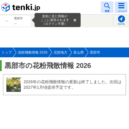
tenki.jp
検索
メニュー
直前に見た情報が
黒部市
ここに保存されます
---
（ログイン不要）
現在地
トップ
花粉飛散情報 2026
北陸地方
富山県
黒部市
黒部市の花粉飛散情報 2026
2026年の花粉飛散情報の更新は終了しました。次回は
2027年1月頃提供予定です。