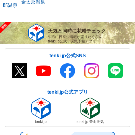
金太郎温泉
天気と同時に花粉チェック
生活に役立つ情報が盛りだくさん
tenki.jp公式 天気予報アプリ
tenki.jp公式SNS
tenki.jp公式アプリ
tenki.jp
tenki.jp 登山天気