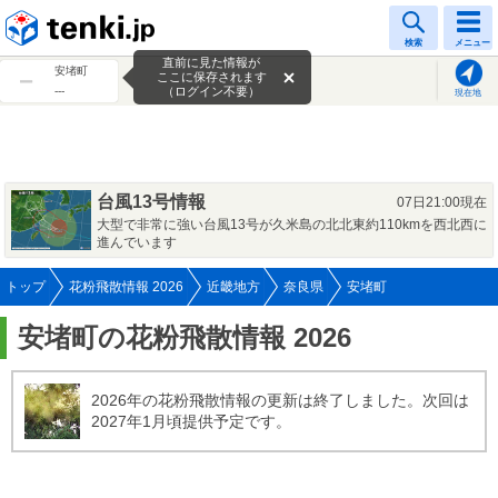
tenki.jp
検索
メニュー
直前に見た情報が
安堵町
ここに保存されます
---
（ログイン不要）
現在地
台風13号情報
07日21:00現在
大型で非常に強い台風13号が久米島の北北東約110kmを西北西に
進んでいます
トップ
花粉飛散情報 2026
近畿地方
奈良県
安堵町
安堵町の花粉飛散情報 2026
2026年の花粉飛散情報の更新は終了しました。次回は
2027年1月頃提供予定です。