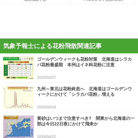
気象予報士による花粉飛散関連記事
ゴールデンウィークも花粉対策 北海道はシラカ
バ花粉最盛期 本州はイネ科花粉に注意
2026/04/27
九州～東北は花粉終息へ 北海道はゴールデンウ
ィークにかけて「シラカバ花粉」増える
2026/04/24
黄砂はいつまで注意すべき? 関東から北海道の一
部は今日22日夜にかけて飛来か
2026/04/22