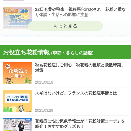
22日も黄砂飛来 視程悪化のおそれ 花粉と重な
り体調・生活への影響に注意
2026/04/22
北海道・東北の日本海側や北陸は雷雨 黄砂の飛
来も注意 今日4月21日(火)の天気
お役立ち花粉情報
(季節・暮らしの話題)
2026/04/21
秋も花粉症にご用心！秋花粉の種類と飛散時期、
今日21日は黄砂が広く飛来 花粉とのダブル影響
対策
に注意 症状悪化や洗濯物など対策を
2025/09/18
2026/04/21
スギはないけど…フランスの花粉症事情とは
スギ、ヒノキ花粉シーズン終了へ 東京の飛散量
は例年の1.2倍(速報値)
2026/04/20
2025/03/29
気象予報士の解説をもっと見る
花粉症に悩む気象予報士が「花粉対策コーデ」を
紹介！おすすめグッズも！