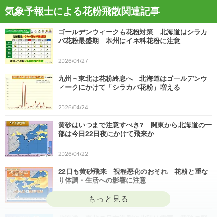
気象予報士による花粉飛散関連記事
ゴールデンウィークも花粉対策 北海道はシラカ
バ花粉最盛期 本州はイネ科花粉に注意
2026/04/27
九州～東北は花粉終息へ 北海道はゴールデンウ
ィークにかけて「シラカバ花粉」増える
2026/04/24
黄砂はいつまで注意すべき? 関東から北海道の一
部は今日22日夜にかけて飛来か
2026/04/22
22日も黄砂飛来 視程悪化のおそれ 花粉と重な
り体調・生活への影響に注意
2026/04/22