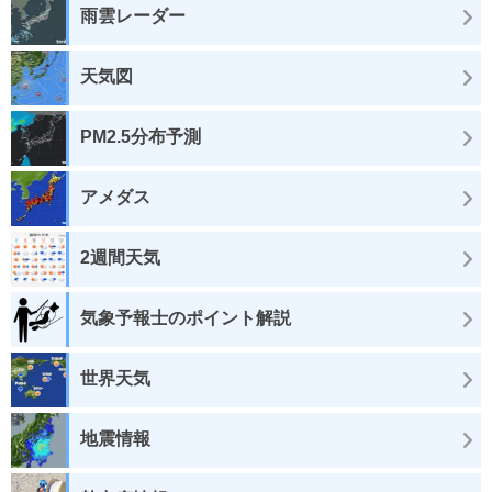
雨雲レーダー
天気図
PM2.5分布予測
アメダス
2週間天気
気象予報士のポイント解説
世界天気
地震情報