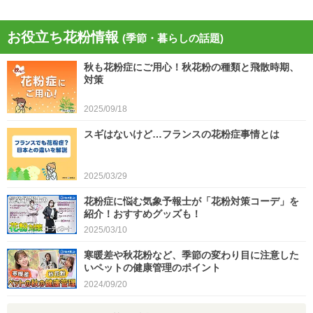
北海道・東北の日本海側や北陸は雷雨 黄砂の飛
来も注意 今日4月21日(火)の天気
お役立ち花粉情報
(季節・暮らしの話題)
2026/04/21
秋も花粉症にご用心！秋花粉の種類と飛散時期、
今日21日は黄砂が広く飛来 花粉とのダブル影響
対策
に注意 症状悪化や洗濯物など対策を
2025/09/18
2026/04/21
スギはないけど…フランスの花粉症事情とは
スギ、ヒノキ花粉シーズン終了へ 東京の飛散量
は例年の1.2倍(速報値)
2026/04/20
2025/03/29
気象予報士の解説をもっと見る
花粉症に悩む気象予報士が「花粉対策コーデ」を
紹介！おすすめグッズも！
2025/03/10
寒暖差や秋花粉など、季節の変わり目に注意した
いペットの健康管理のポイント
2024/09/20