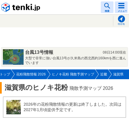
tenki.jp
検索
メニュー
現在地
台風13号情報
08日14:00現在
大型で非常に強い台風13号が久米島の西北西約160kmを西に進ん
でいます
トップ
花粉飛散情報 2026
ヒノキ花粉 飛散予測マップ
近畿
滋賀県
滋賀県のヒノキ花粉
飛散予測マップ 2026
2026年の花粉飛散情報の更新は終了しました。次回は
2027年1月頃提供予定です。