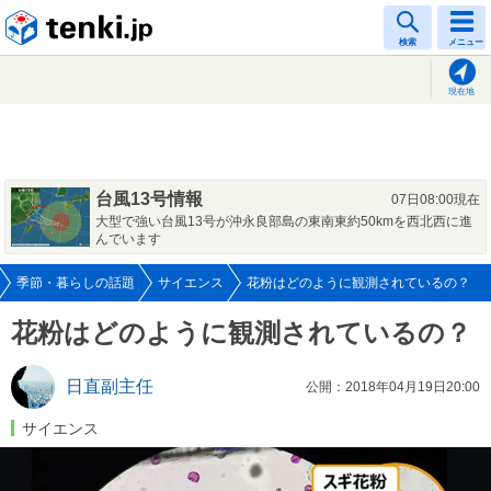
tenki.jp
検索
メニュー
現在地
台風13号情報
07日08:00現在
大型で強い台風13号が沖永良部島の東南東約50kmを西北西に進
んでいます
季節・暮らしの話題
サイエンス
花粉はどのように観測されているの？
花粉はどのように観測されているの？
日直副主任
公開：2018年04月19日20:00
サイエンス