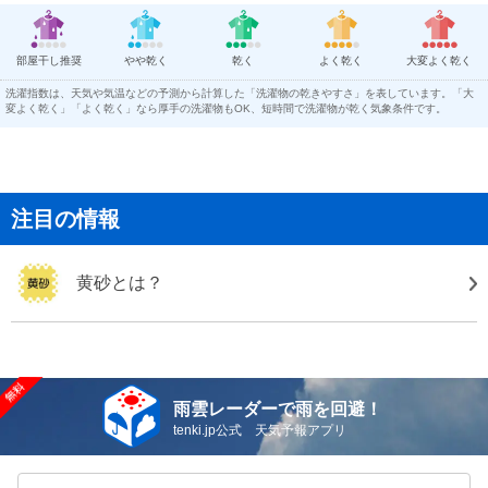
部屋干し推奨
やや乾く
乾く
よく乾く
大変よく乾く
洗濯指数は、天気や気温などの予測から計算した「洗濯物の乾きやすさ」を表しています。「大
変よく乾く」「よく乾く」なら厚手の洗濯物もOK、短時間で洗濯物が乾く気象条件です。
注目の情報
黄砂とは？
雨雲レーダーで雨を回避！
tenki.jp公式 天気予報アプリ