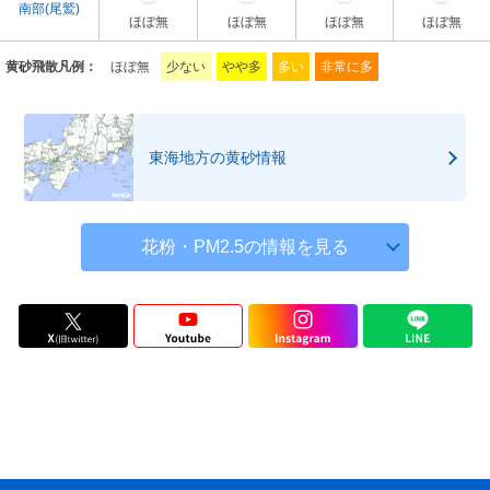
南部(尾鷲)
ほぼ無
ほぼ無
ほぼ無
ほぼ無
黄砂飛散凡例：
ほぼ無
少ない
やや多
多い
非常に多
東海地方の黄砂情報
花粉・PM2.5の情報を見る