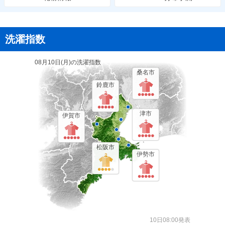
洗濯指数
08月10日(
月
)の洗濯指数
桑名市
鈴鹿市
津市
伊賀市
松阪市
伊勢市
10日08:00発表