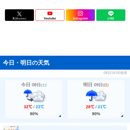
今日・明日の天気
08日18:00発表
今日
明日
08日
09日
(
土
)
(
日
)
32℃
/
23℃
28℃
/
21℃
90%
90%