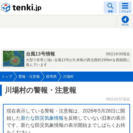
tenki.jp
検索
メニュー
現在地
台風13号情報
08日18:00現在
大型で非常に強い台風13号が久米島の西北西約190kmを西南西に
進んでいます
トップ
警報・注意報
群馬県
川場村
川場村の警報・注意報
08日16:57現在
現在表示している警報・注意報は、2026年5月28日に開
始した
新たな防災気象情報
を反映していない旧来の表示
です。新たな防災気象情報の表示開始までしばらくお待
ちください。