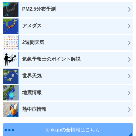
PM2.5分布予測
アメダス
2週間天気
気象予報士のポイント解説
世界天気
地震情報
熱中症情報
tenki.jpの全情報はこちら