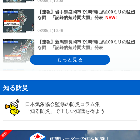
08/08(土)16:55
【速報】岩手県盛岡市で1時間に約100ミリの猛烈
な雨 「記録的短時間大雨」発表
NEW!
08/08(土)16:46
【速報】新潟県長岡市で1時間に約100ミリの猛烈
な雨 「記録的短時間大雨」発表
08/08(土)15:40
台風15号がお盆休みの東北地方に直撃か 関東も
影響を受け曇りや雨の日が続く
知る防災
08/08(土)15:34
【速報】新潟県中越で今後3時間以内に線状降水帯
日本気象協会監修の防災コラム集
発生のおそれ 8日15時00分発表
「知る防災」で正しい知識を得よう
08/08(土)15:25
今日8日夜 熊谷花火大会や前橋花火大会などが開
催予定 急な雨と厳しい暑さに注意
雨雲レーダーで雨を回避！