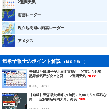
2週間天気
雨雲レーダー
現在地周辺の雨雲レーダー
アメダス
気象予報士のポイント解説
（日直予報士）
来週は台風15号が北日本直撃か 関東にも影響
熱帯低気圧が次々と発生 2週間天気
NEW!
08/08(土)18:41
【速報】青森県大鰐町で1時間に約90ミリの猛烈な
雨 「記録的短時間大雨」発表
NEW!