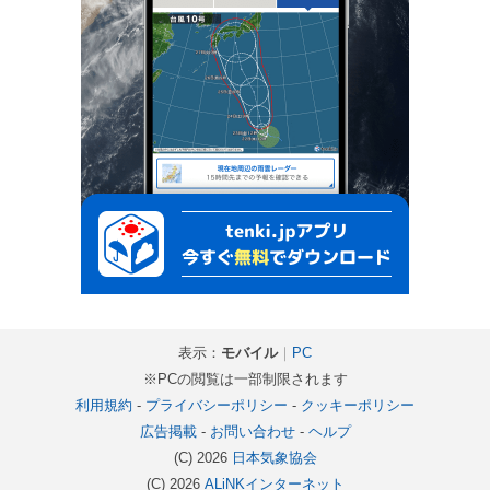
表示：
モバイル
｜
PC
※PCの閲覧は一部制限されます
利用規約
-
プライバシーポリシー
-
クッキーポリシー
広告掲載
-
お問い合わせ
-
ヘルプ
(C) 2026
日本気象協会
(C) 2026
ALiNKインターネット