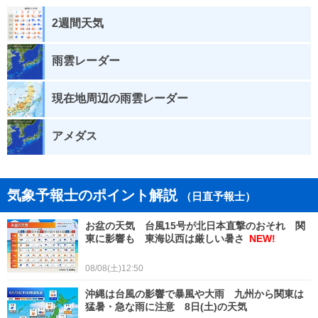
2週間天気
雨雲レーダー
現在地周辺の雨雲レーダー
アメダス
気象予報士のポイント解説
（日直予報士）
お盆の天気 台風15号が北日本直撃のおそれ 関
東に影響も 東海以西は厳しい暑さ
NEW!
08/08(土)12:50
沖縄は台風の影響で暴風や大雨 九州から関東は
猛暑・急な雨に注意 8日(土)の天気