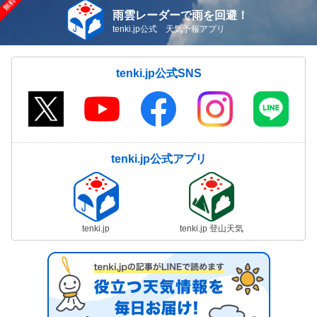
出で今年一番の高温も(7日)
雨雲レーダーで雨を回避！
08/07(金)15:59
tenki.jp公式 天気予報アプリ
気象予報士の解説をもっと見る
tenki.jp公式SNS
tenki.jp公式アプリ
tenki.jp
tenki.jp 登山天気