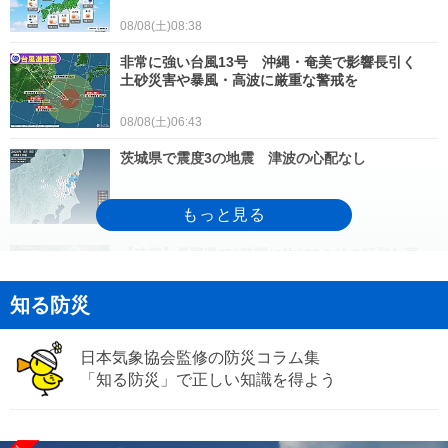
08/08(土)08:38
非常に強い台風13号 沖縄・奄美で影響長引く
土砂災害や暴風・高波に厳重な警戒を
08/08(土)06:43
茨城県で震度3の地震 津波の心配なし
08/08(土)03:48
【速報】長野県で1時間に約100ミリの猛烈な雨
「記録的短時間大雨」発表
知る防災
08/07(金)18:41
台風13号が再発達 非常に強い勢力で沖縄・奄美
日本気象協会監修の防災コラム集
に接近 状況悪化の前に避難の検討を
「知る防災」で正しい知識を得よう
08/07(金)17:37
鳥取で39.6℃と酷暑日に迫る暑さ 35℃以上が続