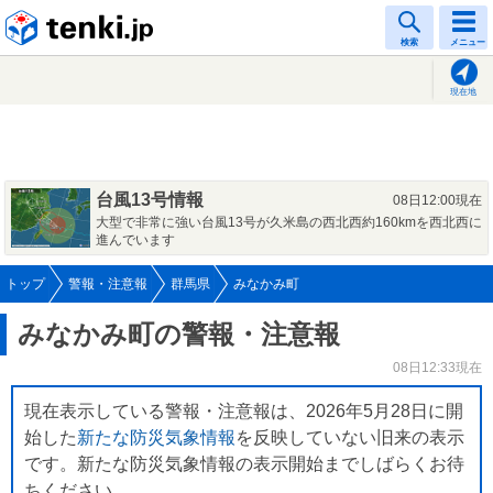
tenki.jp
検索
メニュー
現在地
台風13号情報
08日12:00現在
大型で非常に強い台風13号が久米島の西北西約160kmを西北西に
進んでいます
トップ
警報・注意報
群馬県
みなかみ町
みなかみ町の警報・注意報
08日12:33現在
現在表示している警報・注意報は、2026年5月28日に開
始した
新たな防災気象情報
を反映していない旧来の表示
です。新たな防災気象情報の表示開始までしばらくお待
ちください。