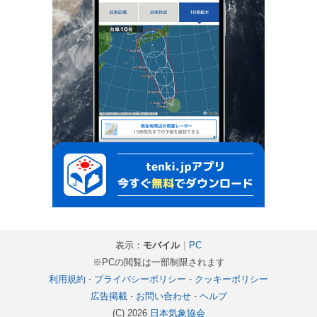
表示：
モバイル
｜
PC
※PCの閲覧は一部制限されます
利用規約
-
プライバシーポリシー
-
クッキーポリシー
広告掲載
-
お問い合わせ
-
ヘルプ
(C) 2026
日本気象協会