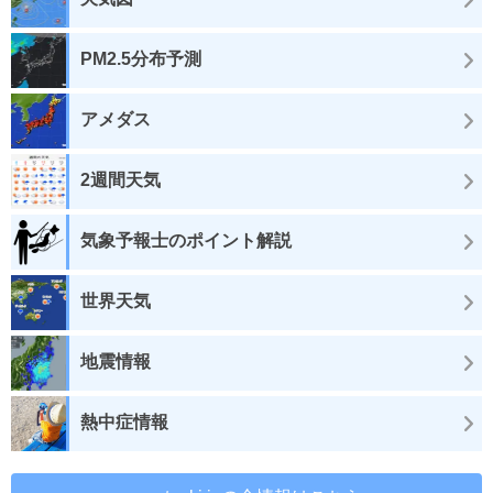
PM2.5分布予測
アメダス
2週間天気
気象予報士のポイント解説
世界天気
地震情報
熱中症情報