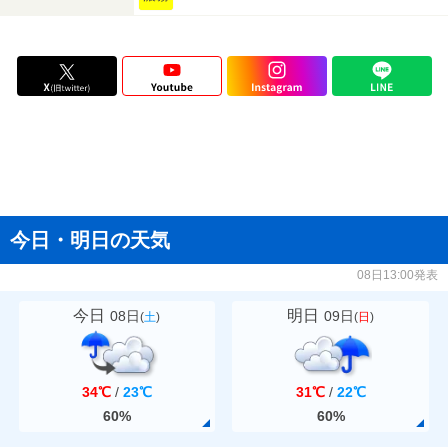
今日・明日の天気
08日13:00発表
今日
明日
08日
09日
(
土
)
(
日
)
34℃
/
23℃
31℃
/
22℃
60%
60%