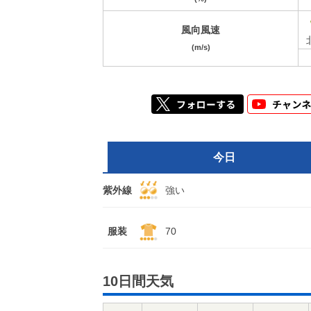
風向風速
(m/s)
今日
紫外線
強い
服装
70
10日間天気