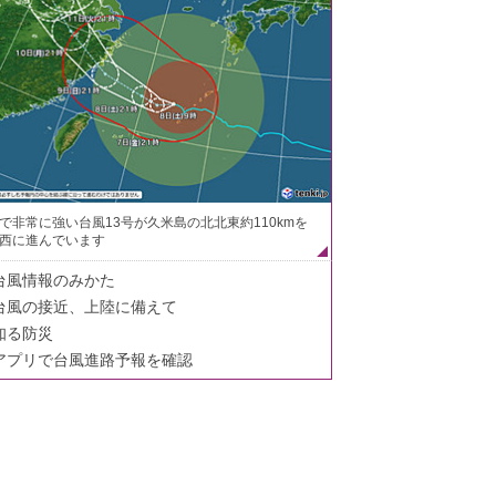
で非常に強い台風13号が久米島の北北東約110kmを
西に進んでいます
台風情報のみかた
台風の接近、上陸に備えて
知る防災
アプリで台風進路予報を確認