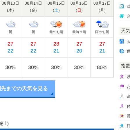
08月13日
08月14日
08月15日
08月16日
08月17日
(
木
)
(
金
)
(
土
)
(
日
)
(
月
)
天
曇
曇
曇のち晴
曇時々晴
雨のち曇
27
27
28
27
27
22
22
21
20
21
指
30%
30%
30%
30%
80%
間先までの天気を見る
報士)