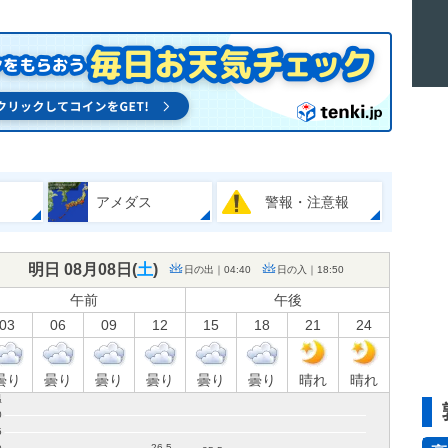
アメダス
警報・注意報
明日 08月08日(
土
)
日の出｜04:40
日の入｜18:50
午前
午後
03
06
09
12
15
18
21
24
曇り
曇り
曇り
曇り
曇り
曇り
晴れ
晴れ