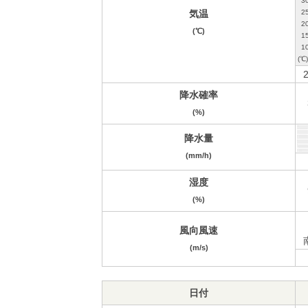
気温
(℃)
2
降水確率
(%)
降水量
(mm/h)
湿度
(%)
風向風速
(m/s)
日付