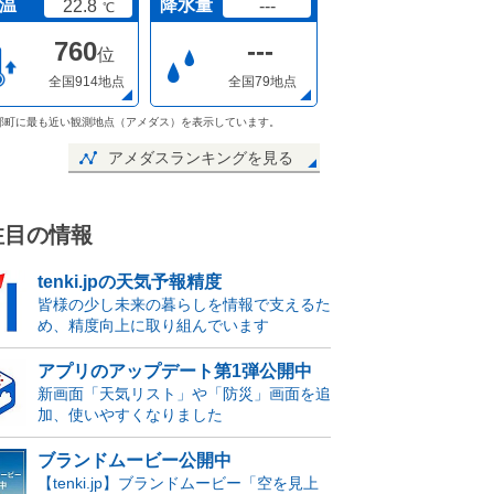
温
降水量
22.8
---
℃
760
---
位
全国914地点
全国79地点
部町に最も近い観測地点（アメダス）を表示しています。
アメダスランキングを見る
注目の情報
tenki.jpの天気予報精度
皆様の少し未来の暮らしを情報で支えるた
め、精度向上に取り組んでいます
アプリのアップデート第1弾公開中
新画面「天気リスト」や「防災」画面を追
加、使いやすくなりました
ブランドムービー公開中
【tenki.jp】ブランドムービー「空を見上