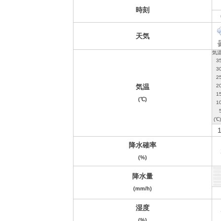
時刻
天気
気温
(℃)
1
降水確率
(%)
降水量
(mm/h)
湿度
(%)