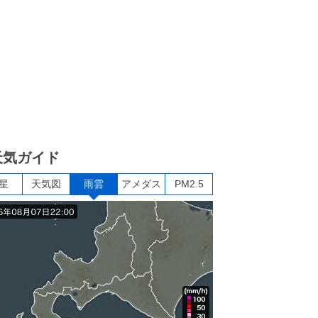
天気ガイド
星
天気図
雨雲
アメダス
PM2.5