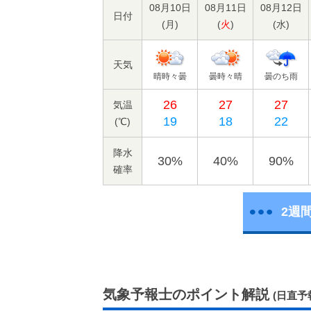
08月10日
08月11日
08月12日
日付
(
月
)
(
火
)
(
水
)
天気
晴時々曇
曇時々晴
曇のち雨
26
27
27
気温
19
18
22
(℃)
降水
30%
40%
90%
確率
2週
気象予報士のポイント解説
(日直予