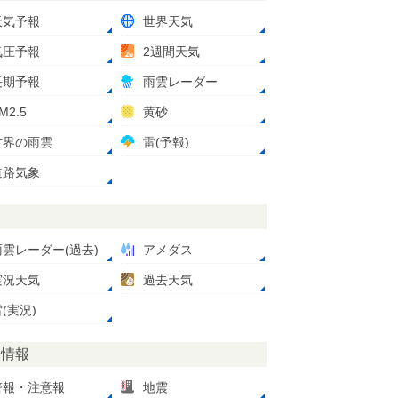
天気予報
世界天気
気圧予報
2週間天気
長期予報
雨雲レーダー
M2.5
黄砂
世界の雨雲
雷(予報)
道路気象
測
雨雲レーダー(過去)
アメダス
実況天気
過去天気
(実況)
災情報
警報・注意報
地震