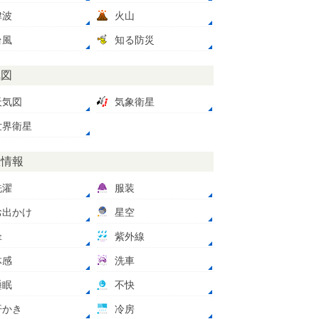
津波
火山
台風
知る防災
気図
天気図
気象衛星
世界衛星
数情報
洗濯
服装
お出かけ
星空
傘
紫外線
体感
洗車
睡眠
不快
汗かき
冷房