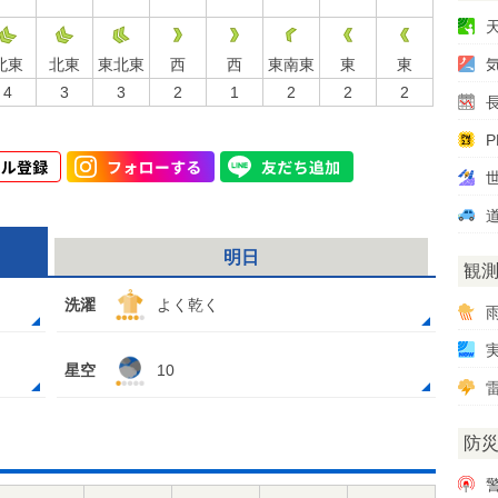
北東
北東
東北東
西
西
東南東
東
東
4
3
3
2
1
2
2
2
P
明日
観
洗濯
よく乾く
星空
10
雷
防