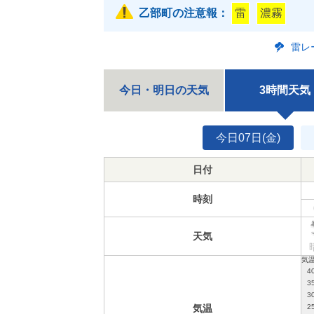
乙部町の注意報：
雷
濃霧
雷レ
今日・明日の天気
3時間天気
今日07日(金)
日付
時刻
天気
気温