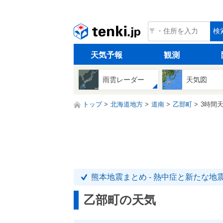
tenki.jp
検
天気予報
観測
雨雲レーダー
天気図
トップ
北海道地方
道南
乙部町
3時間
熊本地震まとめ - 熱中症と新たな地
乙部町の天気