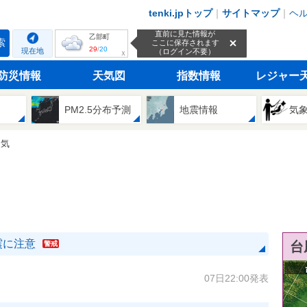
tenki.jpトップ
｜
サイトマップ
｜
ヘ
直前に見た情報が
乙部町
索
ここに保存されます
29
/
20
現在地
（ログイン不要）
ｘ
防災情報
天気図
指数情報
レジャー
PM2.5分布予測
地震情報
気
天気
震に注意
台
警戒
07日22:00発表