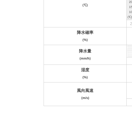
(℃)
2
降水確率
(%)
降水量
(mm/h)
湿度
(%)
風向風速
(m/s)