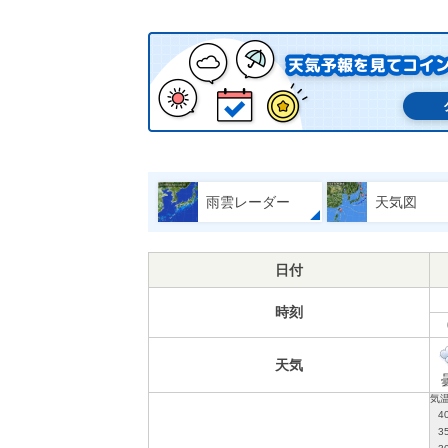
雨雲レーダー
天気図
日付
時刻
天気