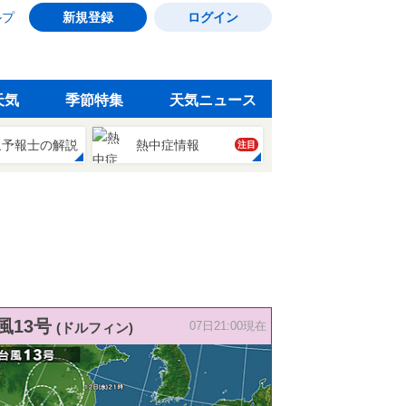
ルプ
新規登録
ログイン
天気
季節特集
天気ニュース
象予報士の解説
熱中症情報
注目
風13号
(ドルフィン)
07日21:00現在