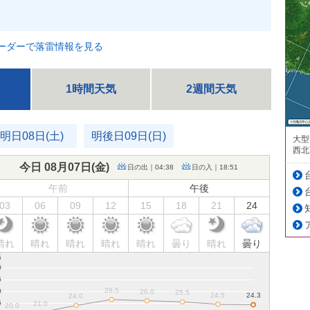
ーダーで落雷情報を見る
1時間天気
2週間天気
明日08日(土)
明後日09日(日)
大型
西北
今日 08月07日(
金
)
日の出｜04:38
日の入｜18:51
午前
午後
03
06
09
12
15
18
21
24
晴れ
晴れ
晴れ
晴れ
晴れ
曇り
晴れ
曇り