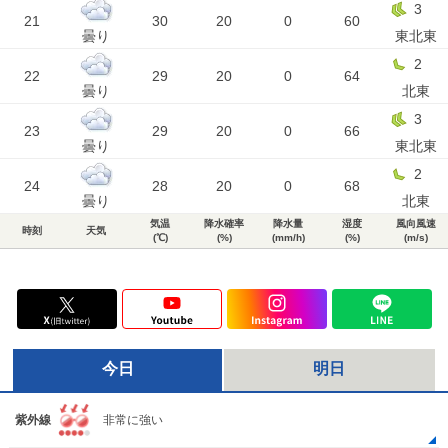
3
21
30
20
0
60
曇り
東北東
2
22
29
20
0
64
曇り
北東
3
23
29
20
0
66
曇り
東北東
2
24
28
20
0
68
曇り
北東
気温
降水確率
降水量
湿度
風向風速
時刻
天気
(℃)
(%)
(mm/h)
(%)
(m/s)
今日
明日
紫外線
非常に強い