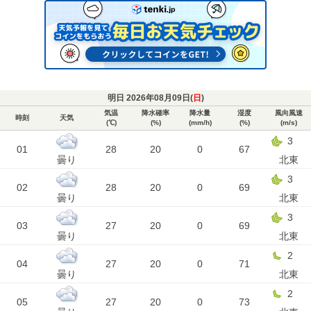
明日 2026年08月09日(
日
)
気温
降水確率
降水量
湿度
風向風速
時刻
天気
(℃)
(%)
(mm/h)
(%)
(m/s)
3
01
28
20
0
67
曇り
北東
3
02
28
20
0
69
曇り
北東
3
03
27
20
0
69
曇り
北東
2
04
27
20
0
71
曇り
北東
2
05
27
20
0
73