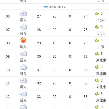
曇り
北東
日の出｜05:36
3
06
27
20
0
74
曇り
北東
3
07
28
20
0
73
曇り
北東
3
08
29
10
0
70
晴れ
北東
3
09
30
20
0
67
曇り
東北東
3
10
31
20
0
63
曇り
東北東
3
11
32
20
0
59
曇り
東北東
3
12
33
20
0
55
曇り
東北東
3