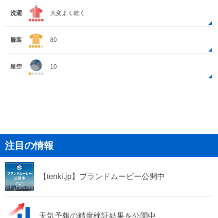
洗濯
大変よく乾く
服装
80
星空
10
注目の情報
【tenki.jp】ブランドムービー公開中
天気予報の精度検証結果を公開中