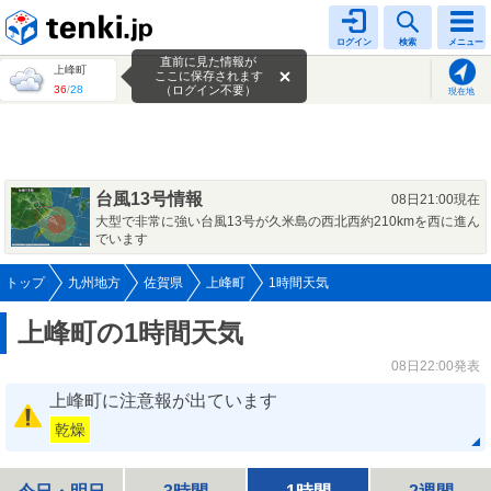
tenki.jp
ログイン
検索
メニュー
直前に見た情報が
上峰町
ここに保存されます
36
/
28
（ログイン不要）
現在地
台風13号情報
08日21:00現在
大型で非常に強い台風13号が久米島の西北西約210kmを西に進ん
でいます
トップ
九州地方
佐賀県
上峰町
1時間天気
上峰町の1時間天気
08日22:00発表
上峰町に注意報が出ています
乾燥