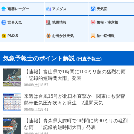
雨雲レーダー
アメダス
天気図
世界天気
地震情報
警報・注意報
PM2.5
お出かけ天気
熱中症情報
気象予報士のポイント解説
(日直予報士)
【速報】富山県で1時間に100ミリ超の猛烈な雨
「記録的短時間大雨」発表
08/08(土)18:57
来週は台風15号が北日本直撃か 関東にも影響
熱帯低気圧が次々と発生 2週間天気
08/08(土)18:41
【速報】青森県大鰐町で1時間に約90ミリの猛烈
な雨 「記録的短時間大雨」発表