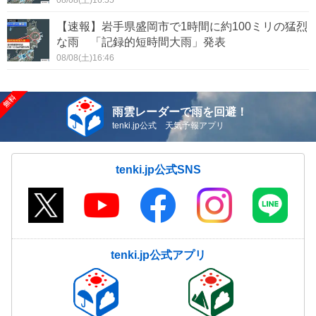
08/08(土)16:55
【速報】岩手県盛岡市で1時間に約100ミリの猛烈
な雨 「記録的短時間大雨」発表
08/08(土)16:46
雨雲レーダーで雨を回避！
tenki.jp公式 天気予報アプリ
tenki.jp公式SNS
tenki.jp公式アプリ