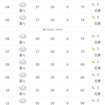
2
04
27
20
0
73
曇り
北東
2
05
27
20
0
74
曇り
北東
日の出｜05:37
2
06
26
20
0
74
曇り
北東
2
07
27
20
0
73
曇り
北東
2
08
28
20
0
69
曇り
北東
2
09
29
20
0
66
曇り
北東
2
10
31
20
0
62
曇り
北東
2
11
32
20
0
56