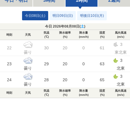
今日・明日
3時間
1時間
2週間
今日08日(土)
明日09日(日)
明後日10日(月)
今日 2026年08月08日(
土
)
気温
降水確率
降水量
湿度
風向風速
時刻
天気
(℃)
(%)
(mm/h)
(%)
(m/s)
3
22
30
20
0
61
曇り
東北東
3
23
29
20
0
63
曇り
北東
3
24
28
20
0
65
曇り
北東
気温
降水確率
降水量
湿度
風向風速
時刻
天気
(℃)
(%)
(mm/h)
(%)
(m/s)