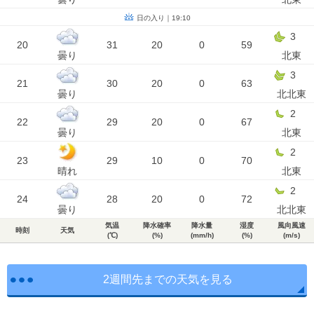
日の入り｜19:10
3
20
31
20
0
59
曇り
北東
3
21
30
20
0
63
曇り
北北東
2
22
29
20
0
67
曇り
北東
2
23
29
10
0
70
晴れ
北東
2
24
28
20
0
72
曇り
北北東
気温
降水確率
降水量
湿度
風向風速
時刻
天気
(℃)
(%)
(mm/h)
(%)
(m/s)
2週間先までの天気を見る