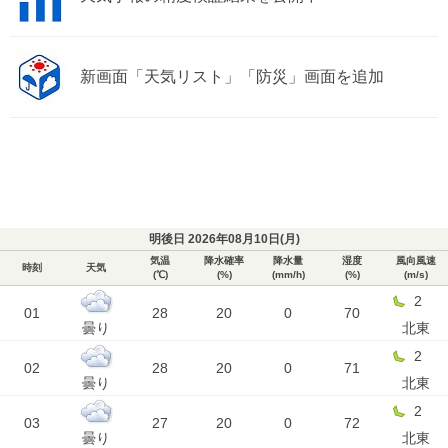
新画面「天気リスト」「防災」画面を追加
明後日 2026年08月10日(
月
)
気温
降水確率
降水量
湿度
風向風速
時刻
天気
(℃)
(%)
(mm/h)
(%)
(m/s)
2
01
28
20
0
70
曇り
北東
2
02
28
20
0
71
曇り
北東
2
03
27
20
0
72
曇り
北東