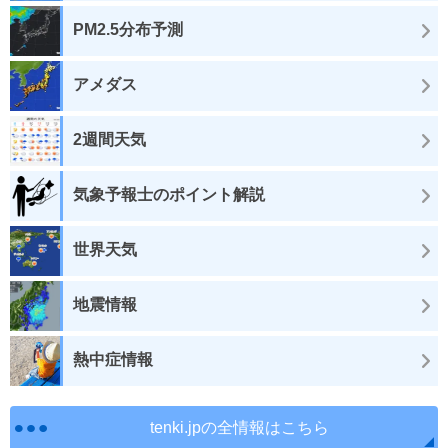
PM2.5分布予測
アメダス
2週間天気
気象予報士のポイント解説
世界天気
地震情報
熱中症情報
tenki.jpの全情報はこちら