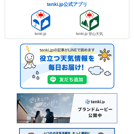
tenki.jp公式アプリ
tenki.jp
tenki.jp 登山天気