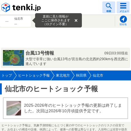
tenki.jp
検索
メニュー
直前に見た情報が
仙北市
ここに保存されます
---
（ログイン不要）
現在地
台風13号情報
09日03:00現在
大型で非常に強い台風13号が宮古島の北北西約290kmを西北西に
進んでいます
トップ
ヒートショック予報
東北地方
秋田県
仙北市
仙北市のヒートショック予報
2025-2026年のヒートショック予報の更新は終了しま
した。次回は2026年10月頃提供予定です。
ヒートショック予報は、気象予測情報にもとづく家の中でのヒートショックのリスクの目安で
す。お住まいの構造や設備、体調によって、健康への影響は異なります。入浴時には浴室や脱衣