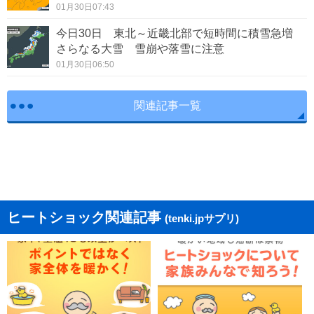
01月30日07:43
今日30日 東北～近畿北部で短時間に積雪急増
さらなる大雪 雪崩や落雪に注意
01月30日06:50
関連記事一覧
ヒートショック関連記事
(tenki.jpサプリ)