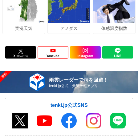
アメダス
体感温度指数
実況天気
雨雲レーダーで雨を回避！
tenki.jp公式 天気予報アプリ
tenki.jp公式SNS