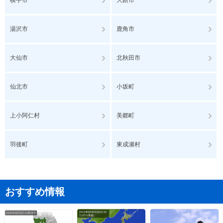
横手市
大館市
湯沢市
鹿角市
大仙市
北秋田市
仙北市
小坂町
上小阿仁村
美郷町
羽後町
東成瀬村
おすすめ情報