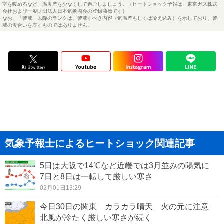
室を暖めるなど、温度差を少なくして過ごしましょう。（ヒートショック予報は、東京ガス株式
会社および一般財団法人日本気象協会の登録商標です）
なお、「警戒」以降のランクは、警戒すべき内容（気温差もしくは冷え込み）を示しており、警
戒の度合いを表すものではありません。
気象予報士によるヒートショック関連記事
5日は大阪で14℃など近畿では3月並みの陽気に
7日と8日は一転して厳しい寒さ
02月01日13:29
今日30日の関東 カラカラ晴天 火の元に注意
北風が冷たく厳しい寒さが続く