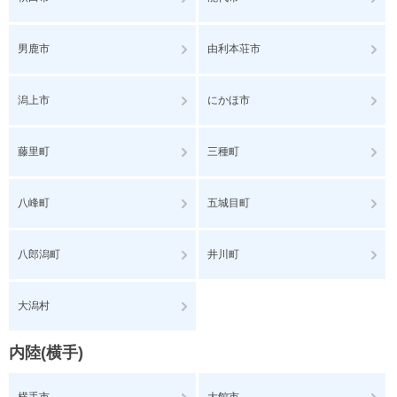
男鹿市
由利本荘市
潟上市
にかほ市
藤里町
三種町
八峰町
五城目町
八郎潟町
井川町
大潟村
内陸(横手)