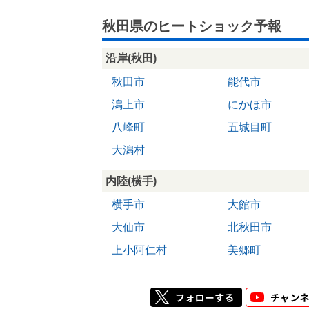
秋田県のヒートショック予報
沿岸(秋田)
秋田市
能代市
潟上市
にかほ市
八峰町
五城目町
大潟村
内陸(横手)
横手市
大館市
大仙市
北秋田市
上小阿仁村
美郷町