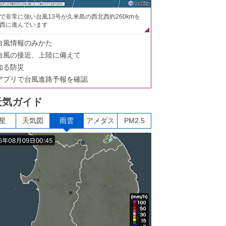
で非常に強い台風13号が久米島の西北西約260kmを
西に進んでいます
台風情報のみかた
台風の接近、上陸に備えて
知る防災
アプリで台風進路予報を確認
天気ガイド
星
天気図
雨雲
アメダス
PM2.5