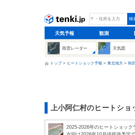
tenki.jp
検
天気予報
観測
雨雲レーダー
天気図
トップ
ヒートショック予報
東北地方
秋
上小阿仁村のヒートショ
2025-2026年のヒートショ
次回は2026年10月頃提供予定