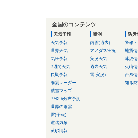
全国のコンテンツ
天気予報
観測
防災
天気予報
雨雲(過去)
警報・
世界天気
アメダス実況
地震情
気圧予報
実況天気
津波情
2週間天気
過去天気
火山情
長期予報
雷(実況)
台風情
雨雲レーダー
知る防
積雪マップ
PM2.5分布予測
世界の雨雲
雷(予報)
道路気象
黄砂情報