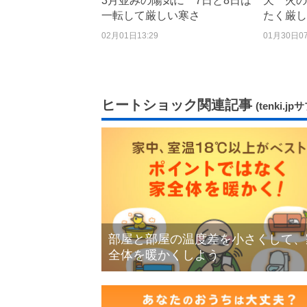
3月並みの陽気に 7日と8日は
天 火の
一転して厳しい寒さ
たく厳し
02月01日13:29
01月30日07
ヒートショック関連記事
(tenki.jp
部屋と部屋の温度差を小さくして、
全体を暖かくしよう