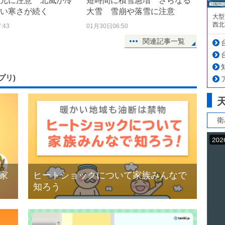
元に注意 北風が冷
短時間に積雪急増 さらなる
い寒さが続く
大雪 雪崩や落雪に注意
大型
西北
:43
01月30日06:50
関連記事一覧
サプリ)
衛
家
ヒートショックについて家族みんなで
知ろう