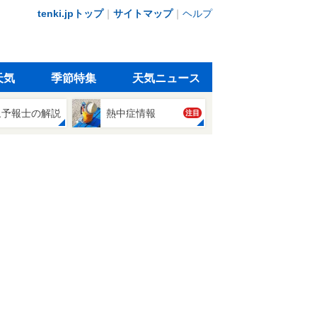
tenki.jpトップ
｜
サイトマップ
｜
ヘルプ
天気
季節特集
天気ニュース
象予報士の解説
熱中症情報
注目