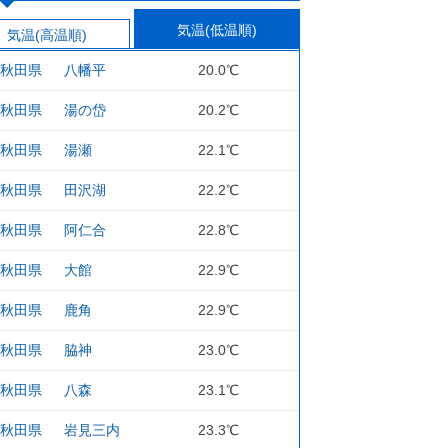
気温(低温順)
気温(高温順)
秋田県
八幡平
20.0℃
秋田県
湯の岱
20.2℃
秋田県
湯瀬
22.1℃
秋田県
田沢湖
22.2℃
秋田県
阿仁合
22.8℃
秋田県
大館
22.9℃
秋田県
鹿角
22.9℃
秋田県
脇神
23.0℃
秋田県
八森
23.1℃
秋田県
岩見三内
23.3℃