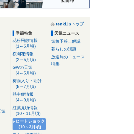
tenki.jpトップ
季節特集
天気ニュース
花粉飛散情報
気象予報士解説
(1～5月頃)
暮らしの話題
桜開花情報
放送局のニュース
(2～5月頃)
特集
GWの天気
(4～5月頃)
梅雨入り・明け
(5～7月頃)
熱中症情報
(4～9月頃)
紅葉見頃情報
天気
(10～11月頃)
ヒートショック
(10～3月頃)