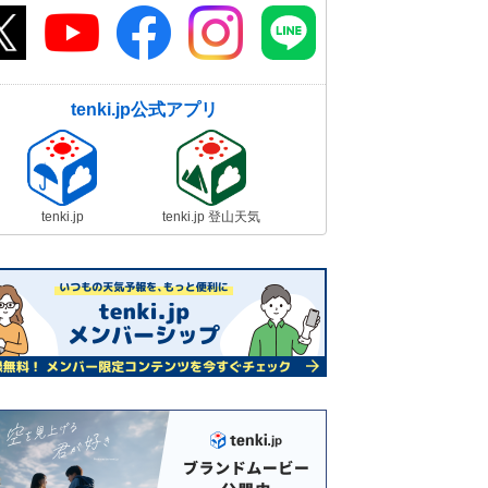
tenki.jp公式アプリ
tenki.jp
tenki.jp 登山天気