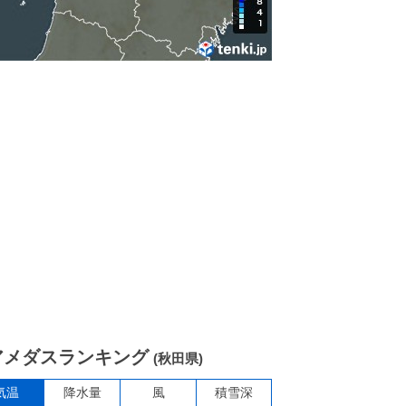
アメダスランキング
(秋田県)
気温
降水量
風
積雪深