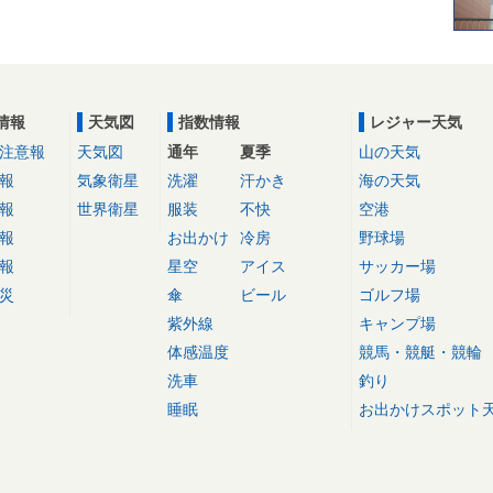
情報
天気図
指数情報
レジャー天気
注意報
天気図
通年
夏季
山の天気
報
気象衛星
洗濯
汗かき
海の天気
報
世界衛星
服装
不快
空港
報
お出かけ
冷房
野球場
報
星空
アイス
サッカー場
災
傘
ビール
ゴルフ場
紫外線
キャンプ場
体感温度
競馬・競艇・競輪
洗車
釣り
睡眠
お出かけスポット