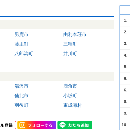
1.
2.
男鹿市
由利本荘市
3.
藤里町
三種町
八郎潟町
井川町
4.
5.
6.
湯沢市
鹿角市
6.
仙北市
小坂町
8.
羽後町
東成瀬村
9.
10.