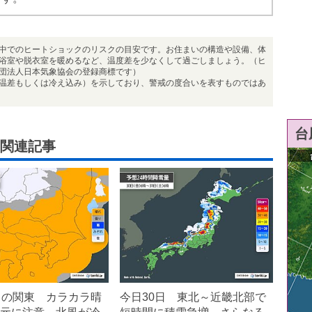
中でのヒートショックのリスクの目安です。お住まいの構造や設備、体
浴室や脱衣室を暖めるなど、温度差を少なくして過ごしましょう。（ヒ
団法人日本気象協会の登録商標です）
温差もしくは冷え込み）を示しており、警戒の度合いを表すものではあ
台
関連記事
日の関東 カラカラ晴
今日30日 東北～近畿北部で