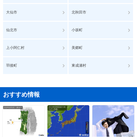
大仙市
北秋田市
仙北市
小坂町
上小阿仁村
美郷町
羽後町
東成瀬村
おすすめ情報