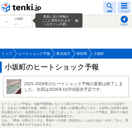
tenki.jp
検索
メニュー
直前に見た情報が
小坂町
ここに保存されます
---
（ログイン不要）
現在地
トップ
ヒートショック予報
東北地方
秋田県
小坂町
小坂町のヒートショック予報
2025-2026年のヒートショック予報の更新は終了しま
した。次回は2026年10月頃提供予定です。
ヒートショック予報は、気象予測情報にもとづく家の中でのヒートショックのリスクの目安で
す。お住まいの構造や設備、体調によって、健康への影響は異なります。入浴時には浴室や脱衣
室を暖めるなど、温度差を少なくして過ごしましょう。（ヒートショック予報は、東京ガス株式
会社および一般財団法人日本気象協会の登録商標です）
なお、「警戒」以降のランクは、警戒すべき内容（気温差もしくは冷え込み）を示しており、警
戒の度合いを表すものではありません。