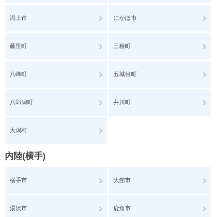
潟上市
にかほ市
藤里町
三種町
八峰町
五城目町
八郎潟町
井川町
大潟村
内陸(横手)
横手市
大館市
湯沢市
鹿角市