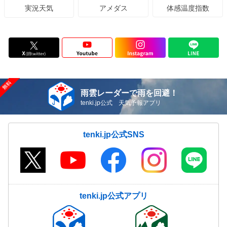
アメダス
体感温度指数
実況天気
雨雲レーダーで雨を回避！
tenki.jp公式 天気予報アプリ
tenki.jp公式SNS
tenki.jp公式アプリ