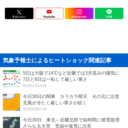
気象予報士によるヒートショック関連記事
5日は大阪で14℃など近畿では3月並みの陽気に
7日と8日は一転して厳しい寒さ
02月01日13:29
今日30日の関東 カラカラ晴天 火の元に注意
北風が冷たく厳しい寒さが続く
01月30日07:43
今日30日 東北～近畿北部で短時間に積雪急増
さらなる大雪 雪崩や落雪に注意