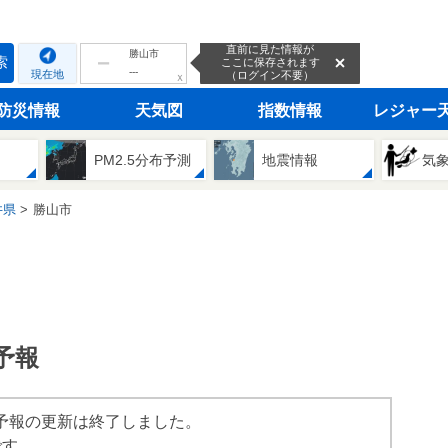
直前に見た情報が
勝山市
索
ここに保存されます
---
現在地
（ログイン不要）
ｘ
防災情報
天気図
指数情報
レジャー
PM2.5分布予測
地震情報
気
井県
勝山市
予報
ック予報の更新は終了しました。
です。