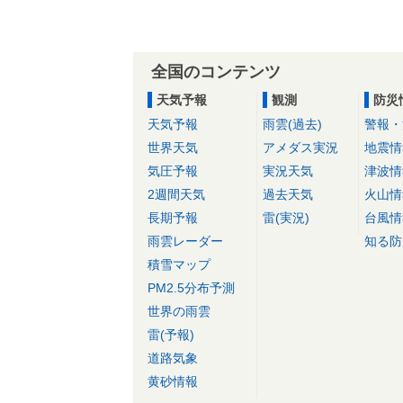
全国のコンテンツ
天気予報
観測
防災
天気予報
雨雲(過去)
警報・
世界天気
アメダス実況
地震情
気圧予報
実況天気
津波情
2週間天気
過去天気
火山情
長期予報
雷(実況)
台風情
雨雲レーダー
知る防
積雪マップ
PM2.5分布予測
世界の雨雲
雷(予報)
道路気象
黄砂情報