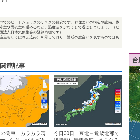
中でのヒートショックのリスクの目安です。お住まいの構造や設備、体
浴室や脱衣室を暖めるなど、温度差を少なくして過ごしましょう。（ヒ
団法人日本気象協会の登録商標です）
温差もしくは冷え込み）を示しており、警戒の度合いを表すものではあ
台
関連記事
日の関東 カラカラ晴
今日30日 東北～近畿北部で