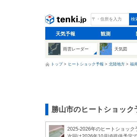
tenki.jp
検
天気予報
観測
雨雲レーダー
天気図
トップ
ヒートショック予報
北陸地方
福
勝山市のヒートショック
2025-2026年のヒートショ
次回は2026年10月頃提供予定