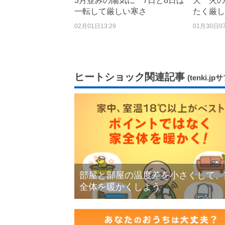
3月並みの陽気に 7日と8日は
天 火の
一転して厳しい寒さ
たく厳し
02月01日13:29
01月30日07
ヒートショック関連記事
(tenki.jp
部屋と部屋の温度差を小さくして、
全体を暖かくしよう