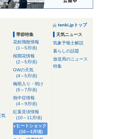
tenki.jpトップ
季節特集
天気ニュース
花粉飛散情報
気象予報士解説
(1～5月頃)
暮らしの話題
桜開花情報
放送局のニュース
(2～5月頃)
特集
GWの天気
(4～5月頃)
梅雨入り・明け
(5～7月頃)
熱中症情報
(4～9月頃)
紅葉見頃情報
天気
(10～11月頃)
ヒートショック
(10～3月頃)