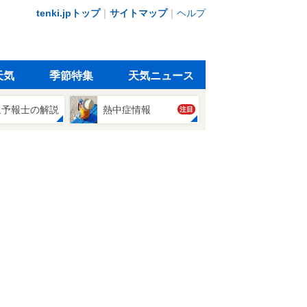
tenki.jpトップ
｜
サイトマップ
｜
ヘルプ
天気
季節特集
天気ニュース
象予報士の解説
熱中症情報
注目