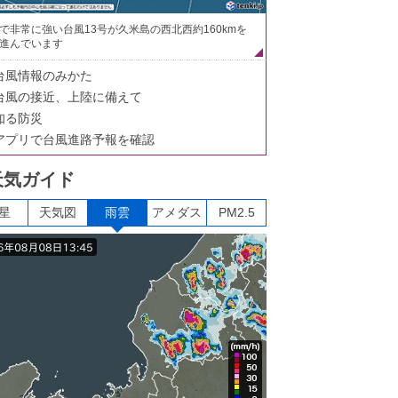
で非常に強い台風13号が久米島の西北西約160kmを
進んでいます
台風情報のみかた
台風の接近、上陸に備えて
知る防災
アプリで台風進路予報を確認
天気ガイド
星
天気図
雨雲
アメダス
PM2.5