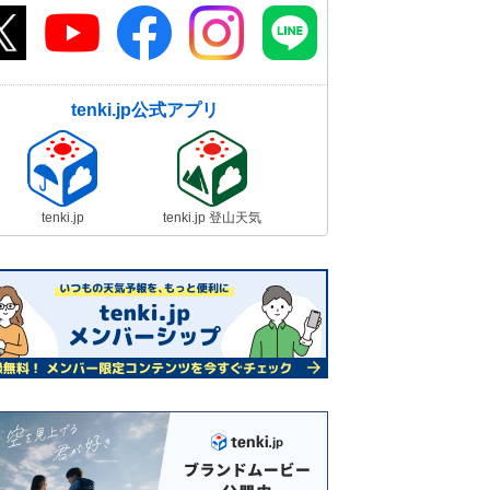
tenki.jp公式アプリ
tenki.jp
tenki.jp 登山天気