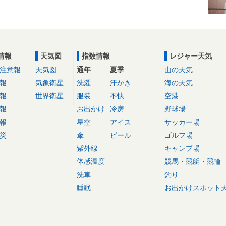
情報
天気図
指数情報
レジャー天気
注意報
天気図
通年
夏季
山の天気
報
気象衛星
洗濯
汗かき
海の天気
報
世界衛星
服装
不快
空港
報
お出かけ
冷房
野球場
報
星空
アイス
サッカー場
災
傘
ビール
ゴルフ場
紫外線
キャンプ場
体感温度
競馬・競艇・競輪
洗車
釣り
睡眠
お出かけスポット