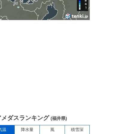
アメダスランキング
(福井県)
気温
降水量
風
積雪深