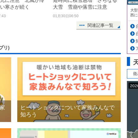
元に注意 北風が冷
短時間に積雪急増 さらなる
い寒さが続く
大雪 雪崩や落雪に注意
大型
西に
:43
01月30日06:50
関連記事一覧
サプリ)
衛
家
ヒートショックについて家族みんなで
知ろう