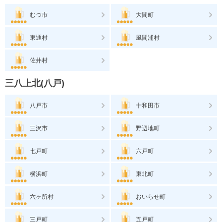
むつ市
大間町
東通村
風間浦村
佐井村
三八上北(八戸)
八戸市
十和田市
三沢市
野辺地町
七戸町
六戸町
横浜町
東北町
六ヶ所村
おいらせ町
三戸町
五戸町