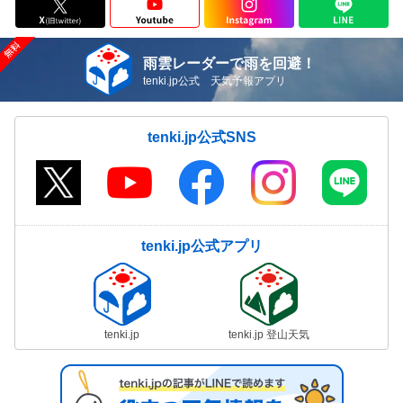
雨雲レーダーで雨を回避！
tenki.jp公式 天気予報アプリ
tenki.jp公式SNS
tenki.jp公式アプリ
tenki.jp
tenki.jp 登山天気