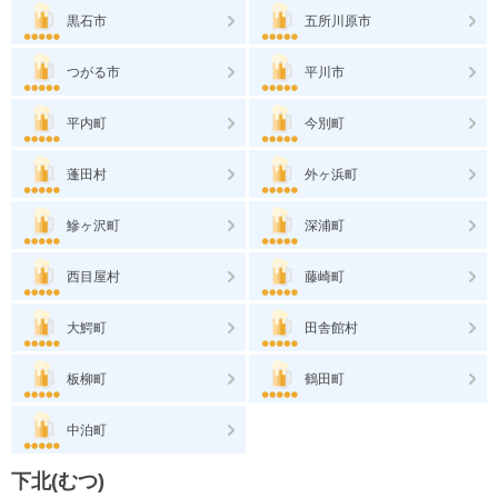
黒石市
五所川原市
つがる市
平川市
平内町
今別町
蓬田村
外ヶ浜町
鰺ヶ沢町
深浦町
西目屋村
藤崎町
大鰐町
田舎館村
板柳町
鶴田町
中泊町
下北(むつ)