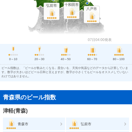
十和田市
弘前市
八戸市
07日04:00発表
0～10
20～30
40～50
60～70
80～100
ビール指数は、「ビールが飲みたくなる」度合いを、天気や気温などのデータから計算していま
す。数字が大きいほどビール日和と言えますが、数字が小さくてもビールをオススメしていない
わけではありません。
青森県のビール指数
津軽(青森)
青森市
弘前市