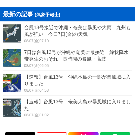
最新の記事
(気象予報士)
台風13号接近で沖縄・奄美は暴風や大雨 九州も
風が強い 今日7日(金)の天気
08/07(金)07:10
7日は台風13号が沖縄や奄美に最接近 線状降水
帯発生のおそれ 長時間の暴風・高波
08/07(金)06:05
【速報】台風13号 沖縄本島の一部が暴風域に入
りました
08/07(金)04:53
【速報】台風13号 奄美大島が暴風域に入りまし
た
08/07(金)01:02