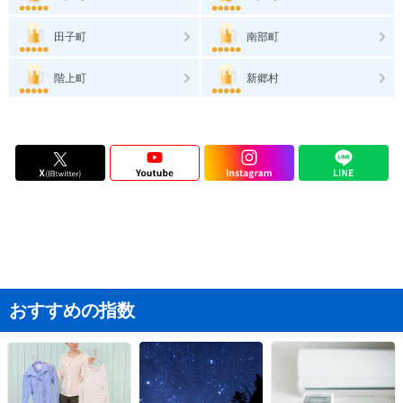
田子町
南部町
階上町
新郷村
おすすめの指数