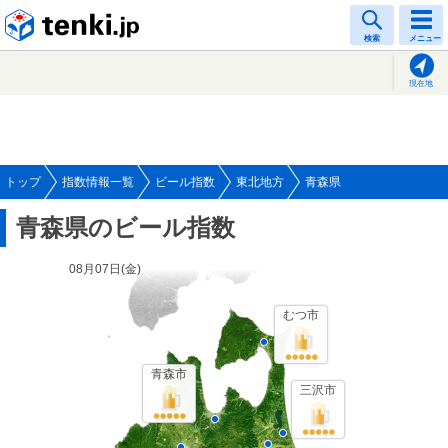
tenki.jp
検索
メニュー
現在地
トップ
指数情報一覧
ビール指数
東北地方
青森県
青森県のビール指数
08月07日(
金
)
むつ市
青森市
三沢市