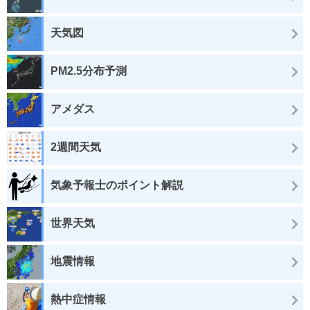
天気図
PM2.5分布予測
アメダス
2週間天気
気象予報士のポイント解説
世界天気
地震情報
熱中症情報