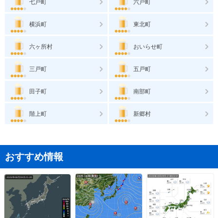
七戸町
六戸町
横浜町
東北町
六ヶ所村
おいらせ町
三戸町
五戸町
田子町
南部町
階上町
新郷村
おすすめ情報