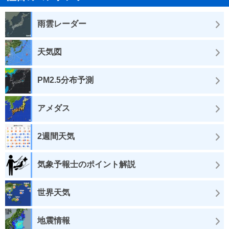
雨雲レーダー
天気図
PM2.5分布予測
アメダス
2週間天気
気象予報士のポイント解説
世界天気
地震情報