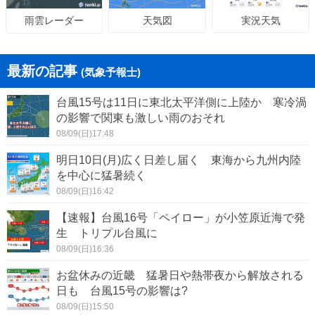
天気図
実況天気
雨雲レーダー
最新の記事
(気象予報士)
台風15号は11日に東北太平洋側に上陸か 寒冷渦
の影響で関東も激しい雨のおそれ
08/09(日)17:48
明日10日(月)広く日差し届く 東海から九州内陸
を中心に猛暑続く
08/09(日)16:42
【速報】台風16号「ペイロー」が小笠原近海で発
生 トリプル台風に
08/09(日)16:36
お盆休みの近畿 猛暑日や熱帯夜から解放される
日も 台風15号の影響は?
08/09(日)15:50