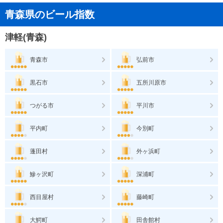
青森県のビール指数
津軽(青森)
青森市
弘前市
黒石市
五所川原市
つがる市
平川市
平内町
今別町
蓬田村
外ヶ浜町
鰺ヶ沢町
深浦町
西目屋村
藤崎町
大鰐町
田舎館村