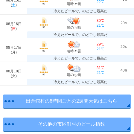
08月15日
22℃
晴時々曇
90
(
土
)
冷えたビールで、のどごし最高だ
30℃
20
08月16日
%
21℃
曇のち晴
90
(
日
)
冷えたビールで、のどごし最高だ
29℃
20
08月17日
%
21℃
晴時々曇
90
(
月
)
冷えたビールで、のどごし最高だ
31℃
40
08月18日
%
21℃
晴のち曇
90
(
火
)
冷えたビールで、のどごし最高だ
田舎館村の6時間ごとの2週間天気はこちら
その他の市区町村のビール指数