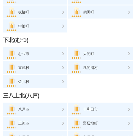
板柳町
鶴田町
中泊町
下北(むつ)
むつ市
大間町
東通村
風間浦村
佐井村
三八上北(八戸)
八戸市
十和田市
三沢市
野辺地町