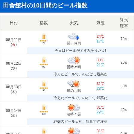
田舎館村の10日間のビール指数
降水
日付
指数
天気
気温
確率
24℃
70
08月11日
%
17℃
曇一時雨
70
(
火
)
今日はビールがすすみそうだよ!
30℃
30
08月12日
%
21℃
曇時々晴
90
(
水
)
冷えたビールで、のどごし最高だ
31℃
30
08月13日
%
23℃
曇のち晴
90
(
木
)
冷えたビールで、のどごし最高だ
31℃
40
08月14日
%
22℃
晴時々曇
100
(
金
)
絶好のビール日和、飲みすぎ注意
31℃
40
%