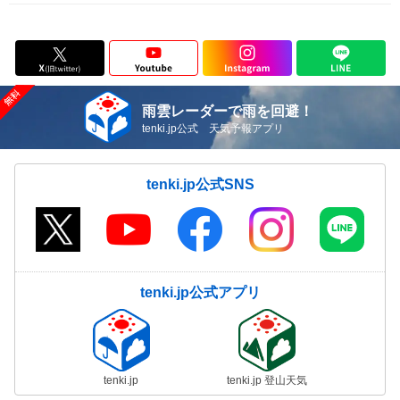
雨雲レーダーで雨を回避！
tenki.jp公式 天気予報アプリ
tenki.jp公式SNS
tenki.jp公式アプリ
tenki.jp
tenki.jp 登山天気