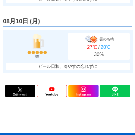
08月10日
(
月
)
曇のち晴
27℃
/
20℃
30%
80
ビール日和、冷やすの忘れずに