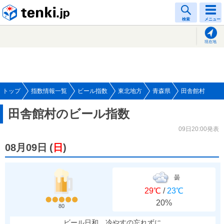
tenki.jp
検索
メニュー
現在地
トップ
指数情報一覧
ビール指数
東北地方
青森県
田舎館村
田舎館村のビール指数
09日20:00発表
08月09日
(
日
)
曇
29℃
/
23℃
20%
80
ビール日和、冷やすの忘れずに