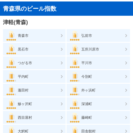
青森県のビール指数
津軽(青森)
青森市
弘前市
黒石市
五所川原市
つがる市
平川市
平内町
今別町
蓬田村
外ヶ浜町
鰺ヶ沢町
深浦町
西目屋村
藤崎町
大鰐町
田舎館村