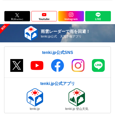
雨雲レーダーで雨を回避！
tenki.jp公式 天気予報アプリ
tenki.jp公式SNS
tenki.jp公式アプリ
tenki.jp
tenki.jp 登山天気