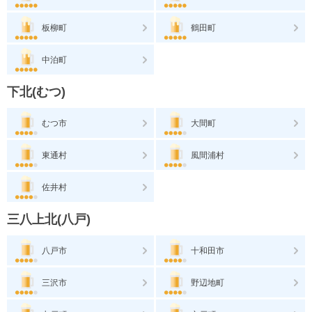
板柳町
鶴田町
中泊町
下北(むつ)
むつ市
大間町
東通村
風間浦村
佐井村
三八上北(八戸)
八戸市
十和田市
三沢市
野辺地町