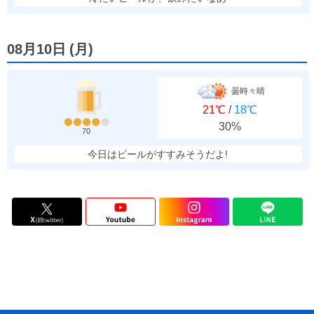
08月10日
(
月
)
曇時々晴
21℃
/
18℃
30%
70
今日はビールがすすみそうだよ!