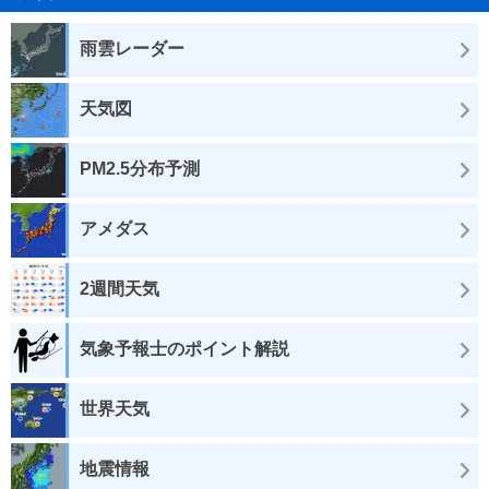
雨雲レーダー
天気図
PM2.5分布予測
アメダス
2週間天気
気象予報士のポイント解説
世界天気
地震情報