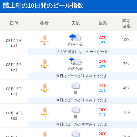
階上町の10日間のビール指数
降水
日付
指数
天気
気温
確率
22℃
100
08月11日
%
18℃
雨時々曇
50
(
火
)
のどの渇きには、ビールが一番
24℃
70
08月12日
%
20℃
雨のち曇
70
(
水
)
今日はビールがすすみそうだよ!
24℃
40
08月13日
%
21℃
曇
70
(
木
)
今日はビールがすすみそうだよ!
26℃
30
08月14日
%
21℃
曇
70
(
金
)
今日はビールがすすみそうだよ!
26℃
30
%