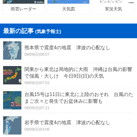
天気図
実況天気
雨雲レーダー
最新の記事
(気象予報士)
熊本県で震度4の地震 津波の心配なし
08/09(日)08:07
関東から東北は局地的に大雨 沖縄は台風の影響
で強風・大しけ 今日9日(日)の天気
08/09(日)07:52
台風15号は11日に東北に上陸のおそれ 台風のた
まご次々と発生でお盆休みに影響も
08/09(日)07:21
岩手県で震度4の地震 津波の心配なし
08/09(日)03:06