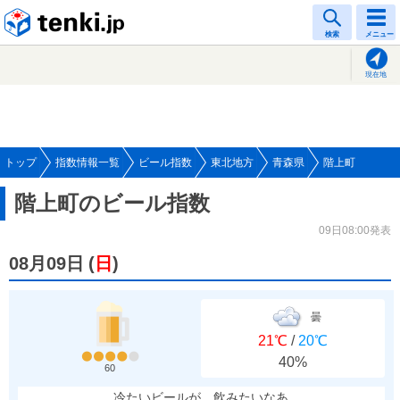
tenki.jp
検索
メニュー
現在地
トップ
指数情報一覧
ビール指数
東北地方
青森県
階上町
階上町のビール指数
09日08:00発表
08月09日
(
日
)
曇
21℃
/
20℃
40%
60
冷たいビールが、飲みたいなあ