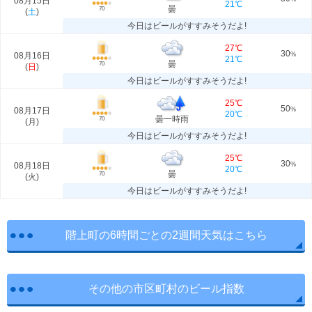
08月15日
21℃
曇
70
(
土
)
今日はビールがすすみそうだよ!
27℃
30
08月16日
%
21℃
曇
70
(
日
)
今日はビールがすすみそうだよ!
25℃
50
08月17日
%
20℃
曇一時雨
70
(
月
)
今日はビールがすすみそうだよ!
25℃
30
08月18日
%
20℃
曇
70
(
火
)
今日はビールがすすみそうだよ!
階上町の6時間ごとの2週間天気はこちら
その他の市区町村のビール指数