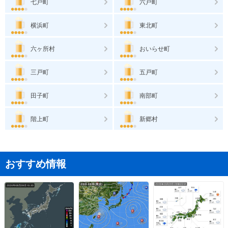
七戸町
六戸町
横浜町
東北町
六ヶ所村
おいらせ町
三戸町
五戸町
田子町
南部町
階上町
新郷村
おすすめ情報