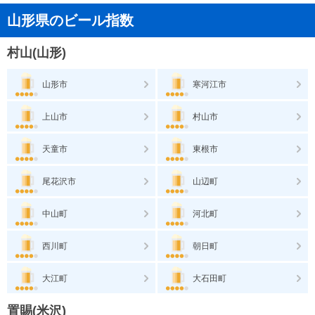
山形県のビール指数
村山(山形)
山形市
寒河江市
上山市
村山市
天童市
東根市
尾花沢市
山辺町
中山町
河北町
西川町
朝日町
大江町
大石田町
置賜(米沢)