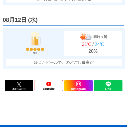
08月12日
(
水
)
晴時々曇
31℃
/
24℃
20%
90
冷えたビールで、のどごし最高だ