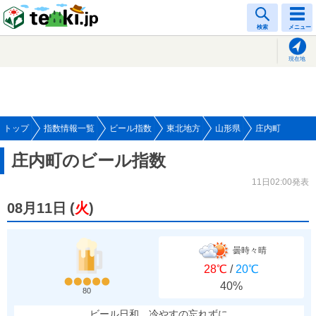
tenki.jp
検索
メニュー
現在地
トップ
指数情報一覧
ビール指数
東北地方
山形県
庄内町
庄内町のビール指数
11日02:00発表
08月11日
(
火
)
曇時々晴
28℃
/
20℃
40%
80
ビール日和、冷やすの忘れずに