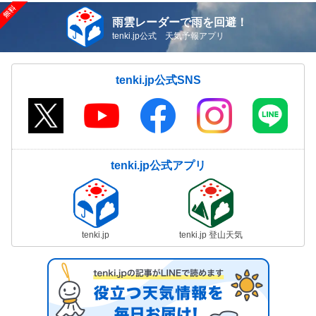
雨雲レーダーで雨を回避！
tenki.jp公式 天気予報アプリ
tenki.jp公式SNS
tenki.jp公式アプリ
tenki.jp
tenki.jp 登山天気