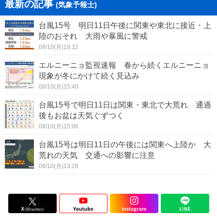
最新の記事
(気象予報士)
台風15号 明日11日午後に関東や東北に接近・上
陸のおそれ 大雨や暴風に警戒
08/10(月)18:12
エルニーニョ監視速報 春から続くエルニーニョ
現象が冬にかけて続く見込み
08/10(月)15:40
台風15号で明日11日は関東・東北で大荒れ 通過
後もお盆は天気ぐずつく
08/10(月)15:06
台風15号は明日11日の午後には関東へ上陸か 大
荒れの天気 交通への影響に注意
08/10(月)13:28