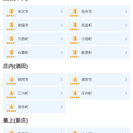
米沢市
長井市
南陽市
高畠町
川西町
小国町
白鷹町
飯豊町
庄内(酒田)
鶴岡市
酒田市
三川町
庄内町
遊佐町
最上(新庄)