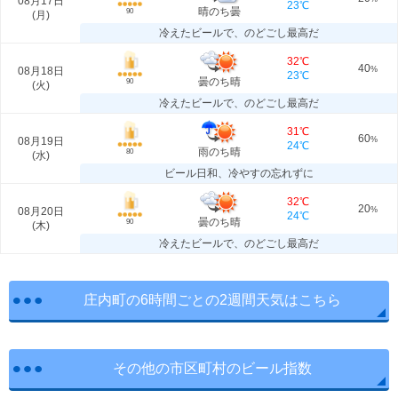
08月17日
23℃
晴のち曇
90
(
月
)
冷えたビールで、のどごし最高だ
32℃
40
08月18日
%
23℃
曇のち晴
90
(
火
)
冷えたビールで、のどごし最高だ
31℃
60
08月19日
%
24℃
雨のち晴
80
(
水
)
ビール日和、冷やすの忘れずに
32℃
20
08月20日
%
24℃
曇のち晴
90
(
木
)
冷えたビールで、のどごし最高だ
庄内町の6時間ごとの2週間天気はこちら
その他の市区町村のビール指数