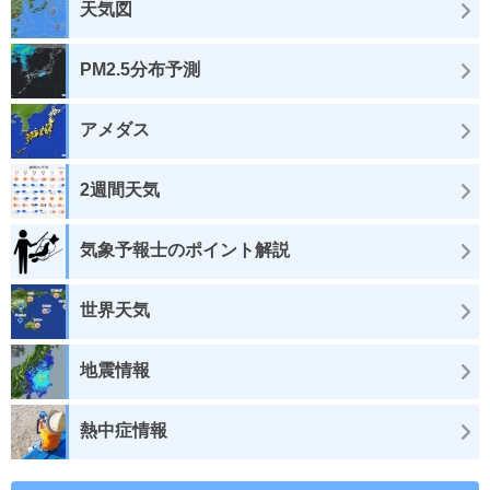
天気図
PM2.5分布予測
アメダス
2週間天気
気象予報士のポイント解説
世界天気
地震情報
熱中症情報