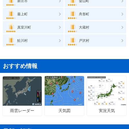
新庄市
金山町
最上町
舟形町
真室川町
大蔵村
鮭川村
戸沢村
おすすめ情報
天気図
実況天気
雨雲レーダー