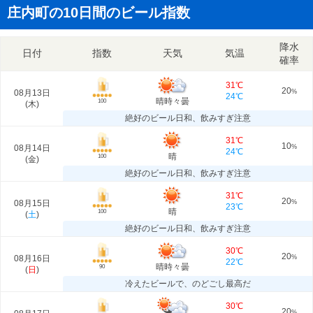
庄内町の10日間のビール指数
降水
日付
指数
天気
気温
確率
31℃
20
08月13日
%
24℃
晴時々曇
100
(
木
)
絶好のビール日和、飲みすぎ注意
31℃
10
08月14日
%
24℃
晴
100
(
金
)
絶好のビール日和、飲みすぎ注意
31℃
20
08月15日
%
23℃
晴
100
(
土
)
絶好のビール日和、飲みすぎ注意
30℃
20
08月16日
%
22℃
晴時々曇
90
(
日
)
冷えたビールで、のどごし最高だ
30℃
20
%