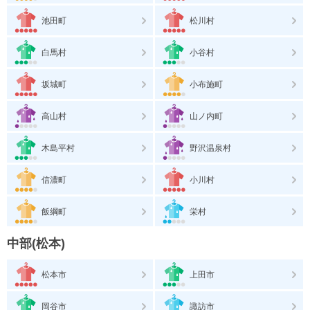
池田町
松川村
白馬村
小谷村
坂城町
小布施町
高山村
山ノ内町
木島平村
野沢温泉村
信濃町
小川村
飯綱町
栄村
中部(松本)
松本市
上田市
岡谷市
諏訪市