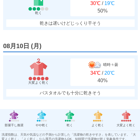
30℃
/
19℃
50%
乾く
乾きは遅いけどじっくり干そう
08月10日
(
月
)
晴時々曇
34℃
/
20℃
40%
大変よく乾く
バスタオルでも十分に乾きそう
部屋干し推奨
やや乾く
乾く
よく乾く
大変よく乾く
洗濯指数は、天気や気温などの予測から計算した「洗濯物の乾きやすさ」を表しています。「大
変よく乾く」「よく乾く」なら厚手の洗濯物もOK、短時間で洗濯物が乾く気象条件です。