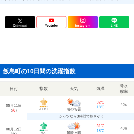
飯島町の10日間の洗濯指数
降水
日付
指数
天気
気温
確率
32℃
40
08月11日
%
18℃
晴のち曇
よく乾く
(
火
)
Tシャツなら3時間で乾きそう
31℃
40
08月12日
%
18℃
曇時々晴
乾く