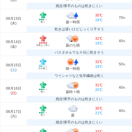
(
水
)
残念!厚手のものは乾きにくい
30℃
70
08月13日
%
18℃
曇一時雨
乾く
(
木
)
乾きは遅いけどじっくり干そう
32℃
40
08月14日
%
19℃
曇のち晴
大変よく乾く
(
金
)
バスタオルでも十分に乾きそう
32℃
50
08月15日
%
19℃
晴一時雨
やや乾く
(
土
)
ワイシャツなど化学繊維は乾く
31℃
40
08月16日
%
20℃
曇時々晴
乾く
(
日
)
残念!厚手のものは乾きにくい
30℃
40
08月17日
%
21℃
曇
乾く
(
月
)
残念!厚手のものは乾きにくい
33℃