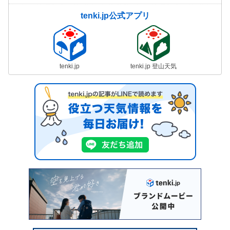
tenki.jp公式アプリ
tenki.jp
tenki.jp 登山天気