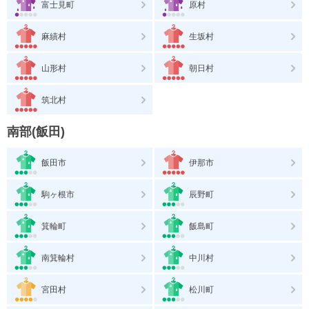
富士見町
原村
麻績村
生坂村
山形村
朝日村
筑北村
南部(飯田)
飯田市
伊那市
駒ヶ根市
辰野町
箕輪町
飯島町
南箕輪村
中川村
宮田村
松川町