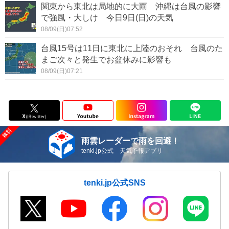
関東から東北は局地的に大雨 沖縄は台風の影響
で強風・大しけ 今日9日(日)の天気
08/09(日)07:52
台風15号は11日に東北に上陸のおそれ 台風のた
まご次々と発生でお盆休みに影響も
08/09(日)07:21
雨雲レーダーで雨を回避！
tenki.jp公式 天気予報アプリ
tenki.jp公式SNS