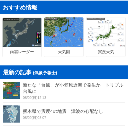
おすすめ情報
天気図
実況天気
雨雲レーダー
最新の記事
(気象予報士)
新たな「台風」が小笠原近海で発生か トリプル
台風に
08/09(日)12:13
熊本県で震度4の地震 津波の心配なし
08/09(日)08:07