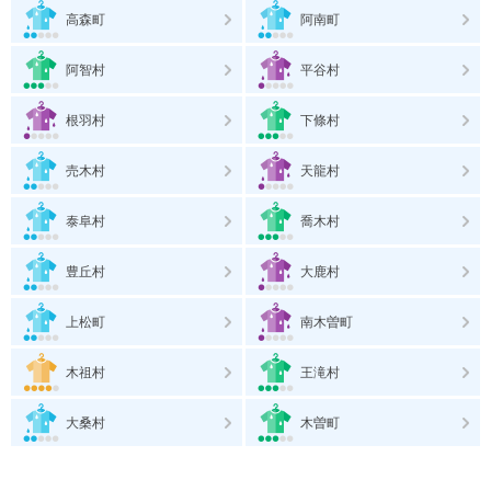
高森町
阿南町
阿智村
平谷村
根羽村
下條村
売木村
天龍村
泰阜村
喬木村
豊丘村
大鹿村
上松町
南木曽町
木祖村
王滝村
大桑村
木曽町