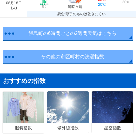
30
08月18日
%
20℃
曇時々晴
乾く
(
火
)
残念!厚手のものは乾きにくい
飯島町の6時間ごとの2週間天気はこちら
その他の市区町村の洗濯指数
おすすめの指数
紫外線指数
星空指数
服装指数