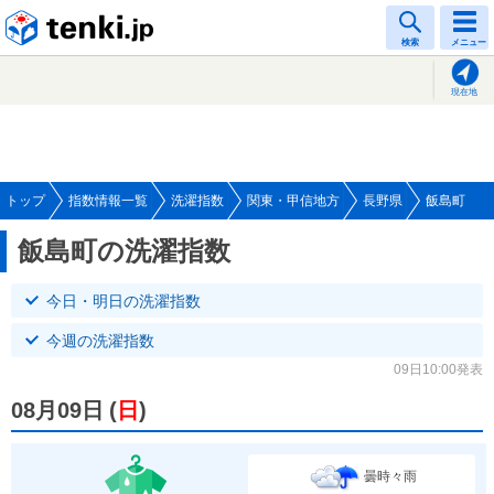
tenki.jp
検索
メニュー
現在地
トップ
指数情報一覧
洗濯指数
関東・甲信地方
長野県
飯島町
飯島町の洗濯指数
今日・明日の洗濯指数
今週の洗濯指数
09日10:00発表
08月09日
(
日
)
曇時々雨