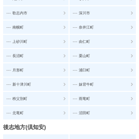
---
---
歌志内市
深川市
---
---
南幌町
奈井江町
---
---
上砂川町
由仁町
---
---
長沼町
栗山町
---
---
月形町
浦臼町
---
---
新十津川町
妹背牛町
---
---
秩父別町
雨竜町
---
---
北竜町
沼田町
後志地方(倶知安)