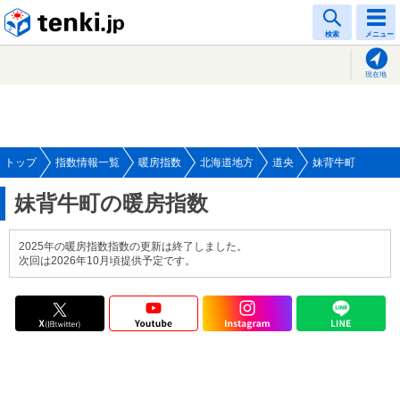
tenki.jp
検索
メニュー
現在地
トップ
指数情報一覧
暖房指数
北海道地方
道央
妹背牛町
妹背牛町の暖房指数
2025年の暖房指数指数の更新は終了しました。
次回は2026年10月頃提供予定です。