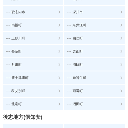
---
---
歌志内市
深川市
---
---
南幌町
奈井江町
---
---
上砂川町
由仁町
---
---
長沼町
栗山町
---
---
月形町
浦臼町
---
---
新十津川町
妹背牛町
---
---
秩父別町
雨竜町
---
---
北竜町
沼田町
後志地方(倶知安)