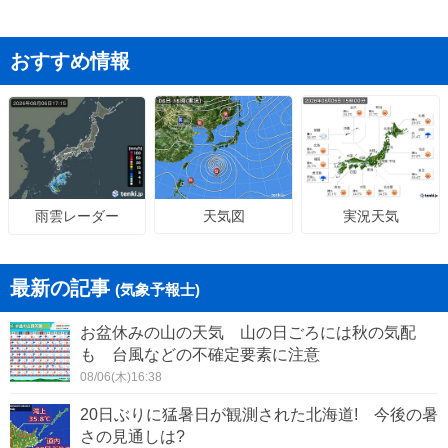
おすすめ情報
天気図
実況天気
雨雲レーダー
最新の記事
(気象予報士)
お盆休みの山の天気 山の日ごろには秋の気配
も 台風などの不確定要素に注意
08/06(木)16:38
20日ぶりに猛暑日が観測された北海道! 今後の暑
さの見通しは?