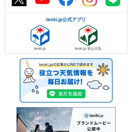
tenki.jp公式アプリ
tenki.jp
tenki.jp 登山天気