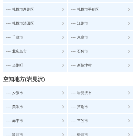
---
---
札幌市厚別区
札幌市手稲区
---
---
札幌市清田区
江別市
---
---
千歳市
恵庭市
---
---
北広島市
石狩市
---
---
当別町
新篠津村
空知地方(岩見沢)
---
---
夕張市
岩見沢市
---
---
美唄市
芦別市
---
---
赤平市
三笠市
---
---
滝川市
砂川市