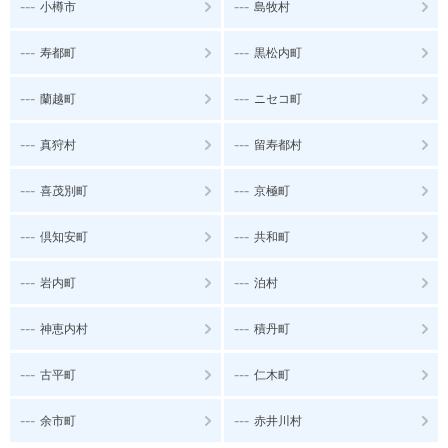
---
---
小樽市
島牧村
---
---
寿都町
黒松内町
---
---
蘭越町
ニセコ町
---
---
真狩村
留寿都村
---
---
喜茂別町
京極町
---
---
倶知安町
共和町
---
---
岩内町
泊村
---
---
神恵内村
積丹町
---
---
古平町
仁木町
---
---
余市町
赤井川村