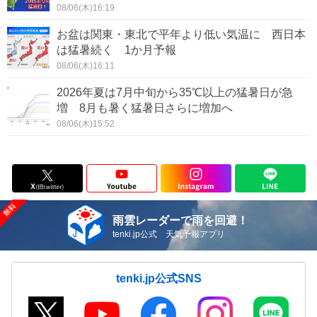
08/06(木)16:19
お盆は関東・東北で平年より低い気温に 西日本
は猛暑続く 1か月予報
08/06(木)16:11
2026年夏は7月中旬から35℃以上の猛暑日が急
増 8月も暑く猛暑日さらに増加へ
08/06(木)15:52
雨雲レーダーで雨を回避！
tenki.jp公式 天気予報アプリ
tenki.jp公式SNS