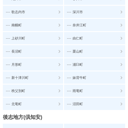
---
---
歌志内市
深川市
---
---
南幌町
奈井江町
---
---
上砂川町
由仁町
---
---
長沼町
栗山町
---
---
月形町
浦臼町
---
---
新十津川町
妹背牛町
---
---
秩父別町
雨竜町
---
---
北竜町
沼田町
後志地方(倶知安)