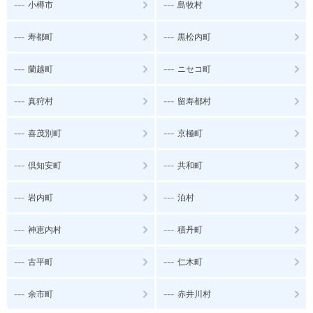
---
---
小樽市
島牧村
---
---
寿都町
黒松内町
---
---
蘭越町
ニセコ町
---
---
真狩村
留寿都村
---
---
喜茂別町
京極町
---
---
倶知安町
共和町
---
---
岩内町
泊村
---
---
神恵内村
積丹町
---
---
古平町
仁木町
---
---
余市町
赤井川村