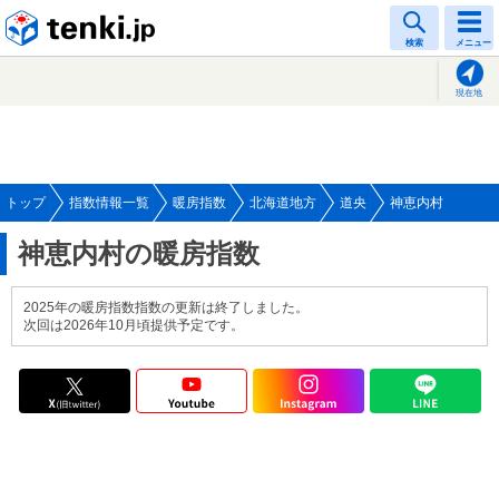
tenki.jp
検索
メニュー
現在地
トップ
指数情報一覧
暖房指数
北海道地方
道央
神恵内村
神恵内村の暖房指数
2025年の暖房指数指数の更新は終了しました。
次回は2026年10月頃提供予定です。