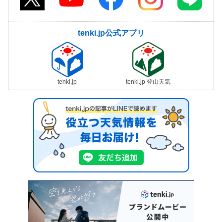
tenki.jp公式アプリ
tenki.jp
tenki.jp 登山天気