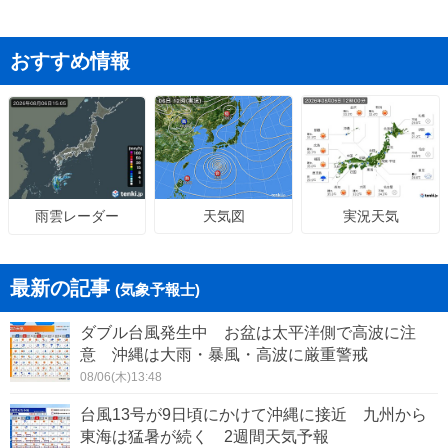
おすすめ情報
天気図
実況天気
雨雲レーダー
最新の記事
(気象予報士)
ダブル台風発生中 お盆は太平洋側で高波に注
意 沖縄は大雨・暴風・高波に厳重警戒
08/06(木)13:48
台風13号が9日頃にかけて沖縄に接近 九州から
東海は猛暑が続く 2週間天気予報