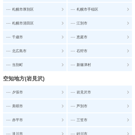
---
---
札幌市厚別区
札幌市手稲区
---
---
札幌市清田区
江別市
---
---
千歳市
恵庭市
---
---
北広島市
石狩市
---
---
当別町
新篠津村
空知地方(岩見沢)
---
---
夕張市
岩見沢市
---
---
美唄市
芦別市
---
---
赤平市
三笠市
---
---
滝川市
砂川市