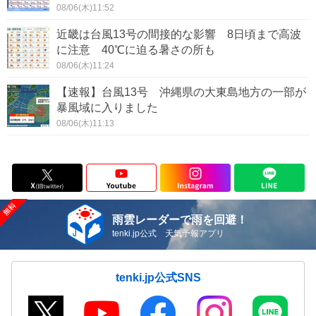
08/06(木)11:52
近畿は台風13号の間接的な影響 8日頃まで高波
に注意 40℃に迫る暑さの所も
08/06(木)11:24
【速報】台風13号 沖縄県の大東島地方の一部が
暴風域に入りました
08/06(木)11:13
雨雲レーダーで雨を回避！
tenki.jp公式 天気予報アプリ
tenki.jp公式SNS