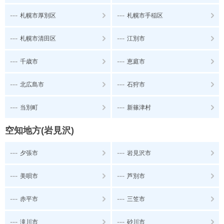
---
---
札幌市厚別区
札幌市手稲区
---
---
札幌市清田区
江別市
---
---
千歳市
恵庭市
---
---
北広島市
石狩市
---
---
当別町
新篠津村
空知地方(岩見沢)
---
---
夕張市
岩見沢市
---
---
美唄市
芦別市
---
---
赤平市
三笠市
---
---
滝川市
砂川市