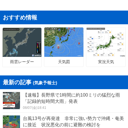
おすすめ情報
天気図
実況天気
雨雲レーダー
最新の記事
(気象予報士)
【速報】長野県で1時間に約100ミリの猛烈な雨
「記録的短時間大雨」発表
08/07(金)18:41
台風13号が再発達 非常に強い勢力で沖縄・奄美
に接近 状況悪化の前に避難の検討を