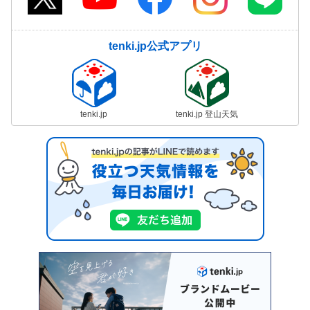
tenki.jp公式アプリ
tenki.jp
tenki.jp 登山天気