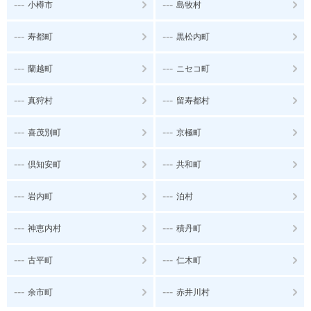
---
---
小樽市
島牧村
---
---
寿都町
黒松内町
---
---
蘭越町
ニセコ町
---
---
真狩村
留寿都村
---
---
喜茂別町
京極町
---
---
倶知安町
共和町
---
---
岩内町
泊村
---
---
神恵内村
積丹町
---
---
古平町
仁木町
---
---
余市町
赤井川村