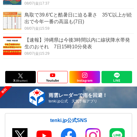
08/07(金)17:37
鳥取で39.6℃と酷暑日に迫る暑さ 35℃以上が続
出で今年一番の高温も(7日)
08/07(金)15:59
【速報】沖縄県は今後3時間以内に線状降水帯発
生のおそれ 7日15時10分発表
08/07(金)15:29
雨雲レーダーで雨を回避！
tenki.jp公式 天気予報アプリ
tenki.jp公式SNS