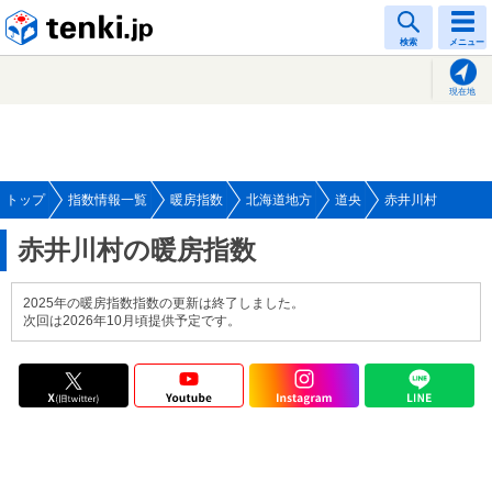
tenki.jp
検索
メニュー
現在地
トップ
指数情報一覧
暖房指数
北海道地方
道央
赤井川村
赤井川村の暖房指数
2025年の暖房指数指数の更新は終了しました。
次回は2026年10月頃提供予定です。