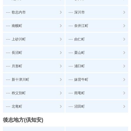
---
---
歌志内市
深川市
---
---
南幌町
奈井江町
---
---
上砂川町
由仁町
---
---
長沼町
栗山町
---
---
月形町
浦臼町
---
---
新十津川町
妹背牛町
---
---
秩父別町
雨竜町
---
---
北竜町
沼田町
後志地方(倶知安)