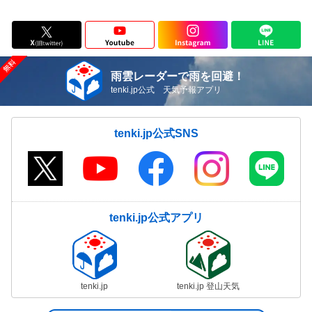
雨雲レーダーで雨を回避！
tenki.jp公式 天気予報アプリ
tenki.jp公式SNS
tenki.jp公式アプリ
tenki.jp
tenki.jp 登山天気