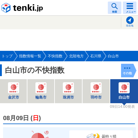
tenki.jp
検索
メニュー
現在地
トップ
指数情報一覧
不快指数
北陸地方
石川県
白山市
白山市の不快指数
その他
金沢市
輪島市
珠洲市
羽咋市
白山市
09日14:00発表
08月09日
(
日
)
曇時々晴