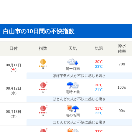
白山市の10日間の不快指数
降水
日付
指数
天気
気温
確率
30℃
70
08月11日
%
23℃
曇一時雨
79
(
火
)
ほぼ半数の人が不快に感じる暑さ
30℃
100
08月12日
%
21℃
雨時々曇
80
(
水
)
ほとんどの人が不快に感じる暑さ
31℃
90
08月13日
%
22℃
晴のち雨
82
(
木
)
ほとんどの人が不快に感じる暑さ
32℃