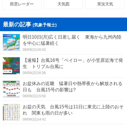
天気図
実況天気
雨雲レーダー
最新の記事
(気象予報士)
明日10日(月)広く日差し届く 東海から九州内陸
を中心に猛暑続く
08/09(日)16:42
【速報】台風16号「ペイロー」が小笠原近海で発
生 トリプル台風に
08/09(日)16:36
お盆休みの近畿 猛暑日や熱帯夜から解放される
日も 台風15号の影響は?
08/09(日)15:50
お盆の天気 台風15号は11日に東北に上陸のおそ
れ 関東も雨の日が多い
08/09(日)14:42