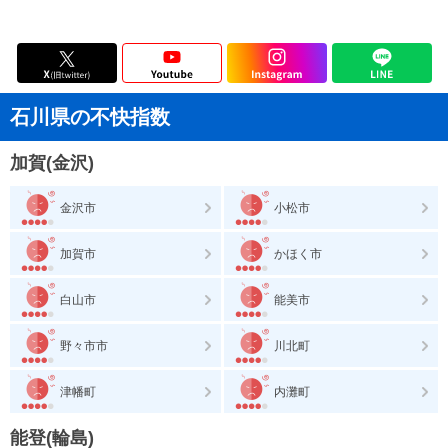
石川県の不快指数
加賀(金沢)
金沢市
小松市
加賀市
かほく市
白山市
能美市
野々市市
川北町
津幡町
内灘町
能登(輪島)