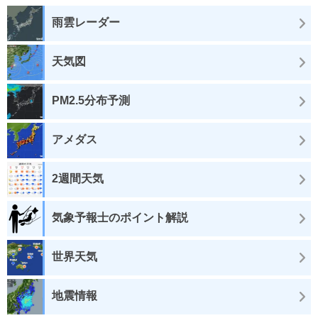
雨雲レーダー
天気図
PM2.5分布予測
アメダス
2週間天気
気象予報士のポイント解説
世界天気
地震情報