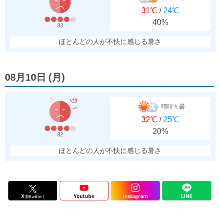
31℃
/
24℃
40%
83
ほとんどの人が不快に感じる暑さ
08月10日
(
月
)
晴時々曇
32℃
/
25℃
20%
82
ほとんどの人が不快に感じる暑さ