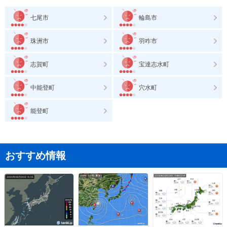
七尾市
輪島市
珠洲市
羽咋市
志賀町
宝達志水町
中能登町
穴水町
能登町
おすすめ情報