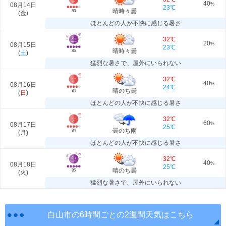
40
08月14日
%
23℃
晴時々曇
83
(
金
)
ほとんどの人が不快に感じる暑さ
32℃
20
08月15日
%
23℃
晴時々曇
85
(
土
)
猛烈な暑さで、屋外にいられない
32℃
40
08月16日
%
24℃
晴のち曇
84
(
日
)
ほとんどの人が不快に感じる暑さ
32℃
60
08月17日
%
25℃
曇のち雨
84
(
月
)
ほとんどの人が不快に感じる暑さ
32℃
40
08月18日
%
25℃
晴のち曇
85
(
火
)
猛烈な暑さで、屋外にいられない
白山市の6時間ごとの2週間天気はこちら