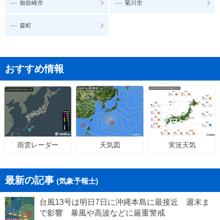
---
---
御前崎市
菊川市
---
森町
おすすめ情報
天気図
実況天気
雨雲レーダー
最新の記事
(気象予報士)
台風13号は明日7日に沖縄本島に最接近 週末ま
で影響 暴風や高波などに厳重警戒