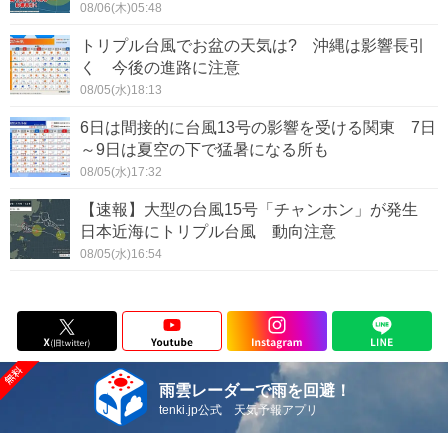
08/06(木)05:48
トリプル台風でお盆の天気は? 沖縄は影響長引
く 今後の進路に注意
08/05(水)18:13
6日は間接的に台風13号の影響を受ける関東 7日
～9日は夏空の下で猛暑になる所も
08/05(水)17:32
【速報】大型の台風15号「チャンホン」が発生
日本近海にトリプル台風 動向注意
08/05(水)16:54
雨雲レーダーで雨を回避！
tenki.jp公式 天気予報アプリ