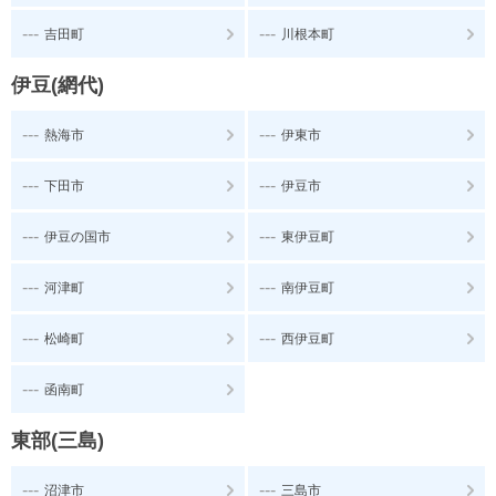
---
---
吉田町
川根本町
伊豆(網代)
---
---
熱海市
伊東市
---
---
下田市
伊豆市
---
---
伊豆の国市
東伊豆町
---
---
河津町
南伊豆町
---
---
松崎町
西伊豆町
---
函南町
東部(三島)
---
---
沼津市
三島市