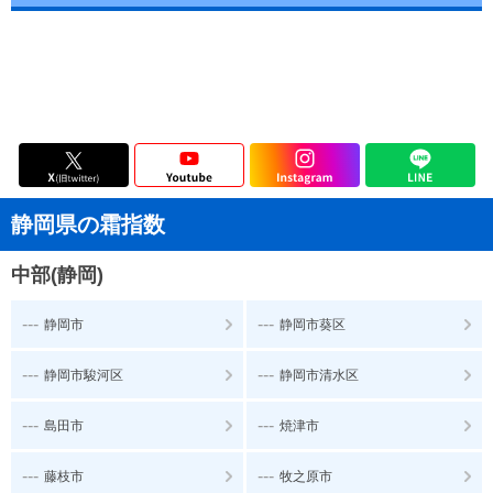
静岡県の霜指数
中部(静岡)
---
---
静岡市
静岡市葵区
---
---
静岡市駿河区
静岡市清水区
---
---
島田市
焼津市
---
---
藤枝市
牧之原市