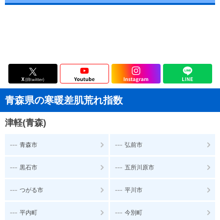
青森県の寒暖差肌荒れ指数
津軽(青森)
---
---
青森市
弘前市
---
---
黒石市
五所川原市
---
---
つがる市
平川市
---
---
平内町
今別町