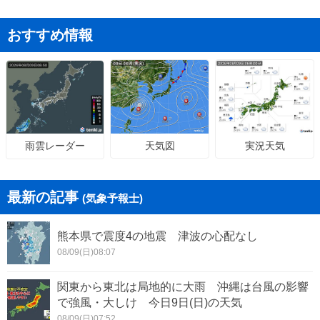
おすすめ情報
天気図
実況天気
雨雲レーダー
最新の記事
(気象予報士)
熊本県で震度4の地震 津波の心配なし
08/09(日)08:07
関東から東北は局地的に大雨 沖縄は台風の影響
で強風・大しけ 今日9日(日)の天気
08/09(日)07:52