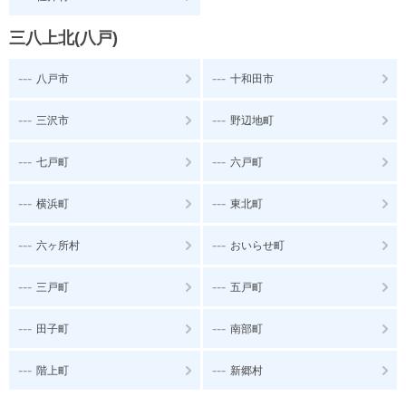
三八上北(八戸)
---
---
八戸市
十和田市
---
---
三沢市
野辺地町
---
---
七戸町
六戸町
---
---
横浜町
東北町
---
---
六ヶ所村
おいらせ町
---
---
三戸町
五戸町
---
---
田子町
南部町
---
---
階上町
新郷村