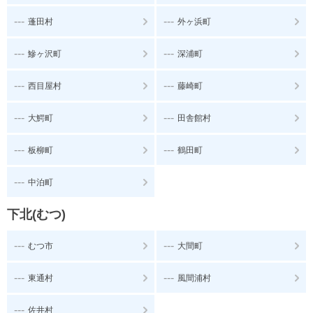
---
---
蓬田村
外ヶ浜町
---
---
鰺ヶ沢町
深浦町
---
---
西目屋村
藤崎町
---
---
大鰐町
田舎館村
---
---
板柳町
鶴田町
---
中泊町
下北(むつ)
---
---
むつ市
大間町
---
---
東通村
風間浦村
---
佐井村