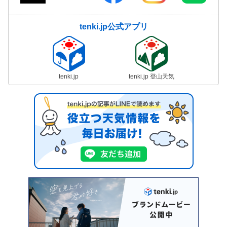
tenki.jp公式アプリ
tenki.jp
tenki.jp 登山天気