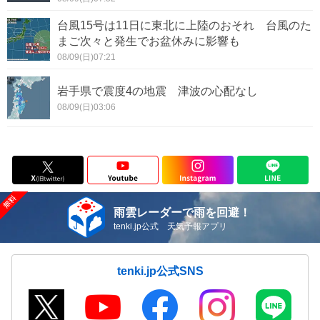
台風15号は11日に東北に上陸のおそれ 台風のた
まご次々と発生でお盆休みに影響も
08/09(日)07:21
岩手県で震度4の地震 津波の心配なし
08/09(日)03:06
雨雲レーダーで雨を回避！
tenki.jp公式 天気予報アプリ
tenki.jp公式SNS