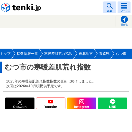
tenki.jp
検索
メニュー
現在地
トップ
指数情報一覧
寒暖差肌荒れ指数
東北地方
青森県
むつ市
むつ市の寒暖差肌荒れ指数
2025年の寒暖差肌荒れ指数指数の更新は終了しました。
次回は2026年10月頃提供予定です。