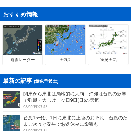
おすすめ情報
天気図
実況天気
雨雲レーダー
最新の記事
(気象予報士)
関東から東北は局地的に大雨 沖縄は台風の影響
で強風・大しけ 今日9日(日)の天気
08/09(日)07:52
台風15号は11日に東北に上陸のおそれ 台風のた
まご次々と発生でお盆休みに影響も
08/09(日)07:21