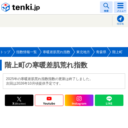
tenki.jp
検索
メニュー
現在地
トップ
指数情報一覧
寒暖差肌荒れ指数
東北地方
青森県
階上町
階上町の寒暖差肌荒れ指数
2025年の寒暖差肌荒れ指数指数の更新は終了しました。
次回は2026年10月頃提供予定です。