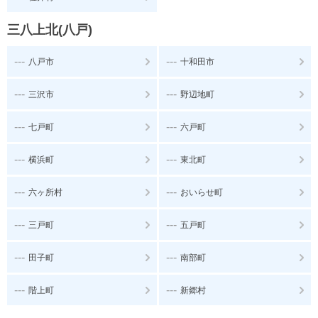
三八上北(八戸)
---
---
八戸市
十和田市
---
---
三沢市
野辺地町
---
---
七戸町
六戸町
---
---
横浜町
東北町
---
---
六ヶ所村
おいらせ町
---
---
三戸町
五戸町
---
---
田子町
南部町
---
---
階上町
新郷村