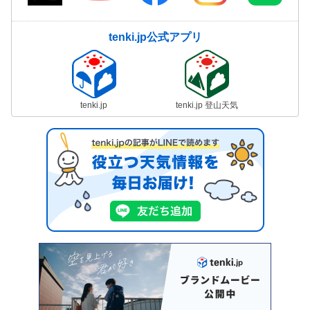
tenki.jp公式アプリ
tenki.jp
tenki.jp 登山天気