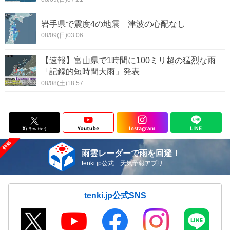
岩手県で震度4の地震 津波の心配なし
08/09(日)03:06
【速報】富山県で1時間に100ミリ超の猛烈な雨
「記録的短時間大雨」発表
08/08(土)18:57
雨雲レーダーで雨を回避！
tenki.jp公式 天気予報アプリ
tenki.jp公式SNS