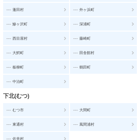
---
---
蓬田村
外ヶ浜町
---
---
鰺ヶ沢町
深浦町
---
---
西目屋村
藤崎町
---
---
大鰐町
田舎館村
---
---
板柳町
鶴田町
---
中泊町
下北(むつ)
---
---
むつ市
大間町
---
---
東通村
風間浦村
---
佐井村