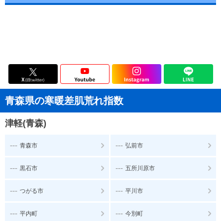
青森県の寒暖差肌荒れ指数
津軽(青森)
---
---
青森市
弘前市
---
---
黒石市
五所川原市
---
---
つがる市
平川市
---
---
平内町
今別町