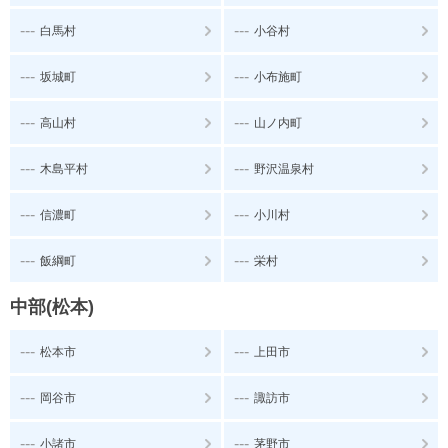
---
---
白馬村
小谷村
---
---
坂城町
小布施町
---
---
高山村
山ノ内町
---
---
木島平村
野沢温泉村
---
---
信濃町
小川村
---
---
飯綱町
栄村
中部(松本)
---
---
松本市
上田市
---
---
岡谷市
諏訪市
---
---
小諸市
茅野市