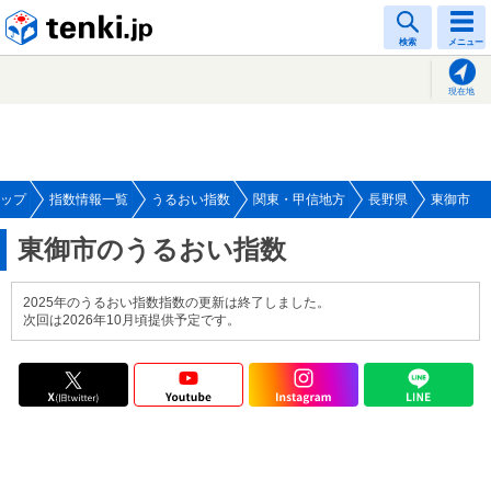
tenki.jp
検索
メニュー
現在地
ップ
指数情報一覧
うるおい指数
関東・甲信地方
長野県
東御市
東御市のうるおい指数
2025年のうるおい指数指数の更新は終了しました。
次回は2026年10月頃提供予定です。