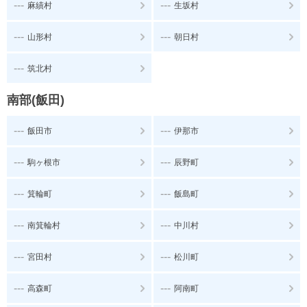
---
---
麻績村
生坂村
---
---
山形村
朝日村
---
筑北村
南部(飯田)
---
---
飯田市
伊那市
---
---
駒ヶ根市
辰野町
---
---
箕輪町
飯島町
---
---
南箕輪村
中川村
---
---
宮田村
松川町
---
---
高森町
阿南町