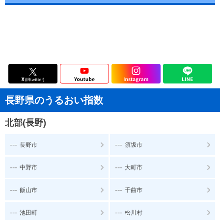
長野県のうるおい指数
北部(長野)
---
---
長野市
須坂市
---
---
中野市
大町市
---
---
飯山市
千曲市
---
---
池田町
松川村