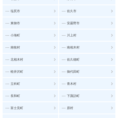
---
---
塩尻市
佐久市
---
---
東御市
安曇野市
---
---
小海町
川上村
---
---
南牧村
南相木村
---
---
北相木村
佐久穂町
---
---
軽井沢町
御代田町
---
---
立科町
青木村
---
---
長和町
下諏訪町
---
---
富士見町
原村