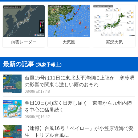
天気図
実況天気
雨雲レーダー
最新の記事
(気象予報士)
台風15号は11日に東北太平洋側に上陸か 寒冷渦
の影響で関東も激しい雨のおそれ
08/09(日)17:48
明日10日(月)広く日差し届く 東海から九州内陸
を中心に猛暑続く
08/09(日)16:42
【速報】台風16号「ペイロー」が小笠原近海で発
生 トリプル台風に