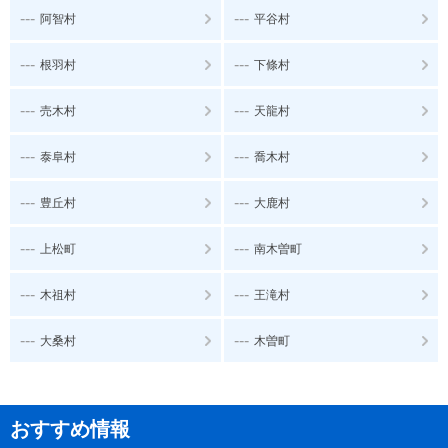
---
---
阿智村
平谷村
---
---
根羽村
下條村
---
---
売木村
天龍村
---
---
泰阜村
喬木村
---
---
豊丘村
大鹿村
---
---
上松町
南木曽町
---
---
木祖村
王滝村
---
---
大桑村
木曽町
おすすめ情報