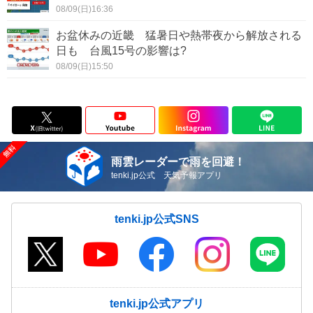
08/09(日)16:36
お盆休みの近畿 猛暑日や熱帯夜から解放される
日も 台風15号の影響は?
08/09(日)15:50
雨雲レーダーで雨を回避！
tenki.jp公式 天気予報アプリ
tenki.jp公式SNS
tenki.jp公式アプリ