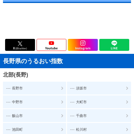
長野県のうるおい指数
北部(長野)
---
---
長野市
須坂市
---
---
中野市
大町市
---
---
飯山市
千曲市
---
---
池田町
松川村