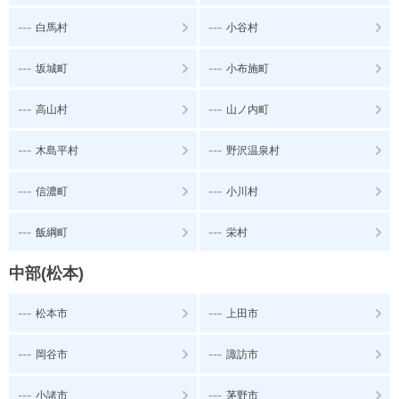
---
---
白馬村
小谷村
---
---
坂城町
小布施町
---
---
高山村
山ノ内町
---
---
木島平村
野沢温泉村
---
---
信濃町
小川村
---
---
飯綱町
栄村
中部(松本)
---
---
松本市
上田市
---
---
岡谷市
諏訪市
---
---
小諸市
茅野市