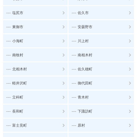
---
---
塩尻市
佐久市
---
---
東御市
安曇野市
---
---
小海町
川上村
---
---
南牧村
南相木村
---
---
北相木村
佐久穂町
---
---
軽井沢町
御代田町
---
---
立科町
青木村
---
---
長和町
下諏訪町
---
---
富士見町
原村