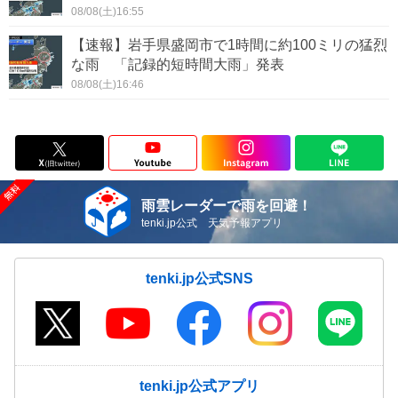
08/08(土)16:55
【速報】岩手県盛岡市で1時間に約100ミリの猛烈
な雨 「記録的短時間大雨」発表
08/08(土)16:46
雨雲レーダーで雨を回避！
tenki.jp公式 天気予報アプリ
tenki.jp公式SNS
tenki.jp公式アプリ