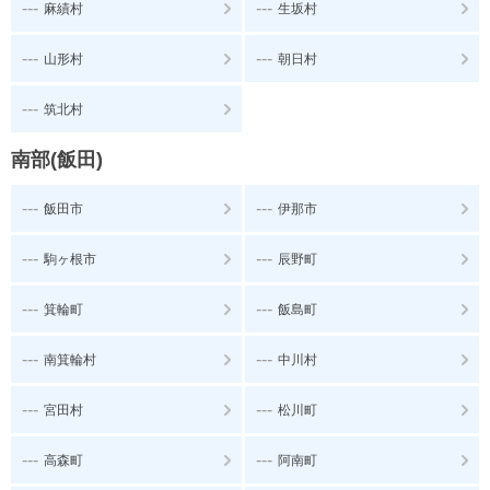
---
---
麻績村
生坂村
---
---
山形村
朝日村
---
筑北村
南部(飯田)
---
---
飯田市
伊那市
---
---
駒ヶ根市
辰野町
---
---
箕輪町
飯島町
---
---
南箕輪村
中川村
---
---
宮田村
松川町
---
---
高森町
阿南町