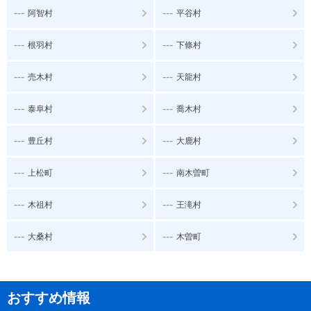
---
---
阿智村
平谷村
---
---
根羽村
下條村
---
---
売木村
天龍村
---
---
泰阜村
喬木村
---
---
豊丘村
大鹿村
---
---
上松町
南木曽町
---
---
木祖村
王滝村
---
---
大桑村
木曽町
おすすめ情報