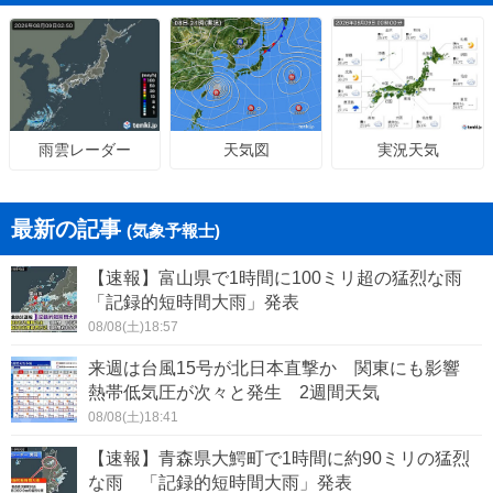
天気図
実況天気
雨雲レーダー
最新の記事
(気象予報士)
【速報】富山県で1時間に100ミリ超の猛烈な雨
「記録的短時間大雨」発表
08/08(土)18:57
来週は台風15号が北日本直撃か 関東にも影響
熱帯低気圧が次々と発生 2週間天気
08/08(土)18:41
【速報】青森県大鰐町で1時間に約90ミリの猛烈
な雨 「記録的短時間大雨」発表