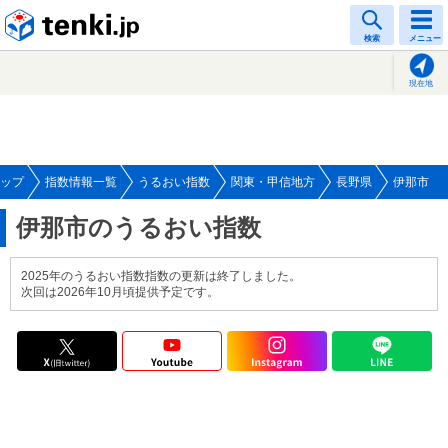
tenki.jp
検索
メニュー
現在地
ップ
指数情報一覧
うるおい指数
関東・甲信地方
長野県
伊那市
伊那市のうるおい指数
2025年のうるおい指数指数の更新は終了しました。
次回は2026年10月頃提供予定です。